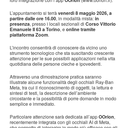
loro integrazione con l’app
OOrion
(www.oorion.fr).
L’appuntamento si terrà
venerdì 8 maggio 2026, a
partire dalle ore 16.00
, in modalità mista:
in
presenza
, presso i locali sezionali di
Corso Vittorio
Emanuele II 63 a Torino
, e
online tramite
piattaforma Zoom
.
L’incontro consentirà di conoscere da vicino uno
strumento tecnologico che sta suscitando crescente
attenzione per le sue possibili applicazioni nella vita
quotidiana delle persone cieche e ipovedenti.
Attraverso una dimostrazione pratica saranno
illustrate alcune funzionalità degli occhiali Ray-Ban
Meta, tra cui il riconoscimento di oggetti, la lettura e
sintesi di testi, la descrizione dell’ambiente
circostante e la possibilità di porre domande in modo
semplice e immediato.
Particolare attenzione sarà dedicata all’app
OOrion
,
recentemente integrata con gli occhiali AI di Meta,
che permette di interagire in modo più efficace con gli