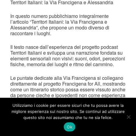
Territori Italiani: la Via Francigena e Alessandria
In questo numero pubblichiamo integralmente
l’articolo “Territori Italiani: la Via Francigena e
Alessandria”, che propone un modo diverso di
raccontare i luoghi.
Il testo nasce dall’esperienza del progetto podcast
Territori Italiani e sviluppa una narrazione fondata su
elementi sensoriali non visivi: suoni, odori, percezioni
fisiche, memoria dei luoghi e ritmo del cammino.
Le puntate dedicate alla Via Francigena si collegano
direttamente al progetto Francigena for All, mostrando
come un itinerario storico possa essere vissuto anche
da persone cieche e ipovedenti non come esperienza
adattata, ma come esperienza piena.
Utilizziamo i cookie per essere sicuri che tu possa avere la
migliore esperienza sul nostro sito. Se continui ad utilizzare
Accanto alla Via Francigena, l’articolo offre anche
questo sito noi assumiamo che tu ne sia felice.
uno sguardo su Alessandria, raccontata attraverso la
sua identità storica, sensoriale e personale.
Ok