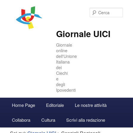
Cer
Giornale UICI
Giornale
online
dell'Unione
Italiana
dei
Ciechi
e
degli
Ipovedenti
Menu
Home Page
Editoriale
Le nostre attività
Vai
Vai
Accedi
principale
Collabora
Cultura
Scrivi alla redazione
al
al