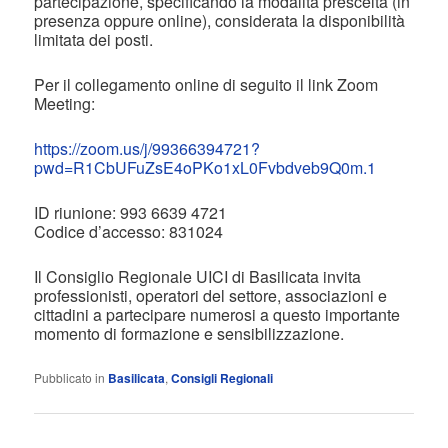
partecipazione, specificando la modalità prescelta (in
presenza oppure online), considerata la disponibilità
limitata dei posti.
Per il collegamento online di seguito il link Zoom
Meeting:
https://zoom.us/j/99366394721?
pwd=R1CbUFuZsE4oPKo1xL0Fvbdveb9Q0m.1
ID riunione: 993 6639 4721
Codice d’accesso: 831024
Il Consiglio Regionale UICI di Basilicata invita
professionisti, operatori del settore, associazioni e
cittadini a partecipare numerosi a questo importante
momento di formazione e sensibilizzazione.
Pubblicato in
Basilicata
,
Consigli Regionali