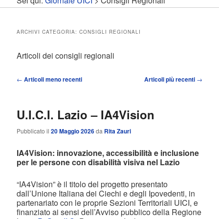
Sei qui:
Giornale UICI
>
Consigli Regionali
contenuto
contenuto
principale
secondario
ARCHIVI CATEGORIA:
CONSIGLI REGIONALI
Articoli dei consigli regionali
Navigazione
←
Articoli meno recenti
Articoli più recenti
→
articolo
U.I.C.I. Lazio – IA4Vision
Pubblicato il
20 Maggio 2026
da
Rita Zauri
IA4Vision: innovazione, accessibilità e inclusione
per le persone con disabilità visiva nel Lazio
“IA4Vision” è il titolo del progetto presentato
dall’Unione Italiana dei Ciechi e degli Ipovedenti, in
partenariato con le proprie Sezioni Territoriali UICI, e
finanziato ai sensi dell’Avviso pubblico della Regione