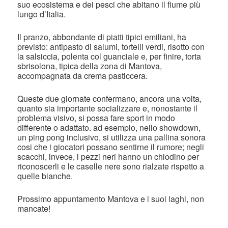
suo ecosistema e dei pesci che abitano il fiume più
lungo d’Italia.
Il pranzo, abbondante di piatti tipici emiliani, ha
previsto: antipasto di salumi, tortelli verdi, risotto con
la salsiccia, polenta col guanciale e, per finire, torta
sbrisolona, tipica della zona di Mantova,
accompagnata da crema pasticcera.
Queste due giornate confermano, ancora una volta,
quanto sia importante socializzare e, nonostante il
problema visivo, si possa fare sport in modo
differente o adattato. ad esempio, nello showdown,
un ping pong inclusivo, si utilizza una pallina sonora
cosi che i giocatori possano sentirne il rumore; negli
scacchi, invece, i pezzi neri hanno un chiodino per
riconoscerli e le caselle nere sono rialzate rispetto a
quelle bianche.
Prossimo appuntamento Mantova e i suoi laghi, non
mancate!