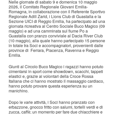
Nelle giornate di sabato 9 e domenica 10 maggio
2026, il Comitato Regionale Giovani Emilia-
Romagna, in collaborazione con il Referente Sportivo
Regionale Adill Zarid, i Lions Club di Guastalla e la
Sezione UICI di Reggio Emilia, ha partecipato ad una
giornata ricreativa al Centro Sociale Buco Magico (09
maggio) e ad una camminata sul fiume Po a
Guastalla con pranzo conviviale al Dacia River Club
(10 maggio), alla quale hanno partecipato 15 persone
in totale tra Soci e accompagnatori, provenienti dalle
province di Ferrara, Piacenza, Ravenna e Reggio
Emilia.
Giunti al Circolo Buco Magico i ragazzi hanno potuto
cimentarsi in sport come showdown, scacchi, tappeti
elastici e, grazie ai volontari della Croce Rossa
Italiana che ci hanno mostrato il massaggio cardiaco,
hanno potuto provare questa esperienza su un
manichino.
Dopo le varie attività, i Soci hanno pranzato con
erbazzone, gnocco fritto con salumi, tortelli verdi e di
zucca, caffè; un momento per fare due chiacchiere e