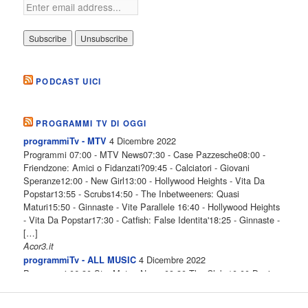
PODCAST UICI
PROGRAMMI TV DI OGGI
4 Dicembre 2022
programmiTv - MTV
Programmi 07:00 - MTV News07:30 - Case Pazzesche08:00 -
Friendzone: Amici o Fidanzati?09:45 - Calciatori - Giovani
Speranze12:00 - New Girl13:00 - Hollywood Heights - Vita Da
Popstar13:55 - Scrubs14:50 - The Inbetweeners: Quasi
Maturi15:50 - Ginnaste - Vite Parallele 16:40 - Hollywood Heights
- Vita Da Popstar17:30 - Catfish: False Identita'18:25 - Ginnaste -
[…]
Acor3.it
4 Dicembre 2022
programmiTv - ALL MUSIC
Programmi 06.30 Star.Meteo.News 09.30 The Club 10.00 Deejay
chiama Italia 12.00 Inbox 13.00 13.00 All News 13.05 Inbox 13.30
The Club 14.00 Community 15.00 All music loves you 16.00 16.00