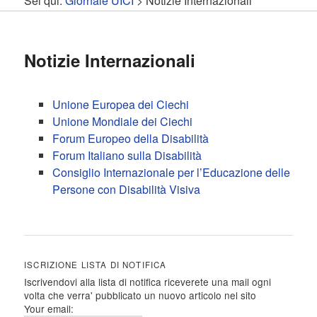
Sei qui:
Giornale UICI
> Notizie Internazionali
contenuto
contenuto
principale
secondario
Notizie Internazionali
Unione Europea dei Ciechi
Unione Mondiale dei Ciechi
Forum Europeo della Disabilità
Forum Italiano sulla Disabilità
Consiglio Internazionale per l’Educazione delle
Persone con Disabilità Visiva
ISCRIZIONE LISTA DI NOTIFICA
Iscrivendovi alla lista di notifica riceverete una mail ogni
volta che verra' pubblicato un nuovo articolo nel sito
Your email: