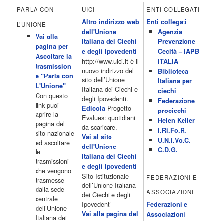
All News 16.05 Rotazione musicale 19.00 All News 19.05 The
PARLA CON
UICI
ENTI COLLEGATI
Club 19.30 19.30 Human Guinea Pigs 20.00 Inbox 21.00 Code
Altro indirizzo web
Enti collegati
Monkeys 21.30 Sons of Butcher […]
L’UNIONE
dell'Unione
Agenzia
Acor3.it
Vai alla
4 Dicembre 2022
Italiana dei Ciechi
Prevenzione
programmiTv - ITALIA 1
pagina per
Programmi 06.35 Cartoni Animati 09.05 Telefilm:Starsky & Hutch
e degli Ipovedenti
Cecità – IAPB
Ascoltare la
10.10 Telefilm:Supercar 12.15 12.15 Secondo voi 12.25 Studio
http://www.uici.it è il
ITALIA
trasmission
Aperto 13.00 Studio Sport 13.40 Cartoni animati 14.30 I Simpson
nuovo indirizzo del
Biblioteca
e "Parla con
15.00 Telefilm:Paso adelante 15.55 15.55 Telefilm:Wildfire 16.50
sito dell’Unione
Italiana per
L'Unione"
Cartoni animati 18.30 Studio Aperto 19.05 Don Luca c'� 19.35
Italiana dei Ciechi e
ciechi
Con questo
19.35 Medici miei 20.05 Camera caf� 20.30 La ruota della
degli Ipovedenti.
Federazione
link puoi
fortuna 21.10 […]
Progetto
Edicola
prociechi
aprire la
Acor3.it
Evalues: quotidiani
Helen Keller
pagina del
4 Dicembre 2022
da scaricare.
programmiTv - LA 7
I.Ri.Fo.R.
sito nazionale
Programmi 06:00 - Tg La7/meteo/oroscopo/traffico06:55 - Movie
Vai al sito
U.N.I.Vo.C.
ed ascoltare
Flash07:00 - Omnibus ? Rassegna stampa07:30 - Tg La707:50 -
dell'Unione
C.D.G.
le
Omnibus09:50 - Coffee Break11:00 - L?aria che tira12:25 - I
Italiana dei Ciechi
trasmissioni
men� di Benedetta13:30 - Tg La714:00 - Tg La7 Cronache14:40 -
e degli Ipovedenti
che vengono
Telefilm: Le strade di San Francisco - Omicidio di primo grado -
Sito Istituzionale
FEDERAZIONI E
trasmesse
Una scuola di paura 16:30 […]
dell’Unione Italiana
dalla sede
ASSOCIAZIONI
Acor3.it
dei Ciechi e degli
centrale
4 Dicembre 2022
programmiTv - CANALE 5
Ipovedenti
Federazioni e
dell’Unione
Programmi 2/3 06.00 TG5/Traffico/Meteo/Borse e monete 08.00
Vai alla pagina del
Associazioni
Italiana dei