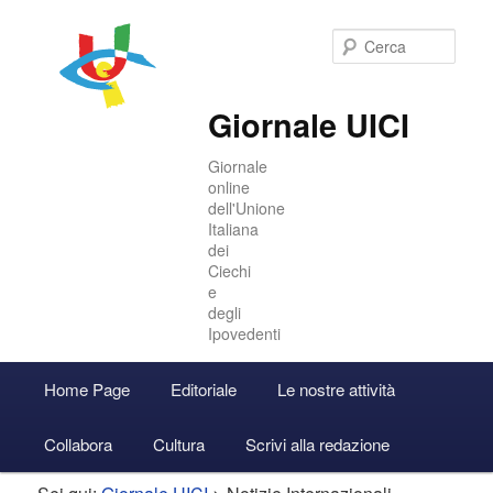
Cer
Giornale UICI
Giornale
online
dell'Unione
Italiana
dei
Ciechi
e
degli
Ipovedenti
Menu
Home Page
Editoriale
Le nostre attività
Vai
Vai
Accedi
principale
Collabora
Cultura
Scrivi alla redazione
al
al