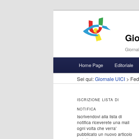
Gio
Giornal
Menu
Home Page
Editoriale
Vai
Vai
Accedi
principale
Sei qui:
Giornale UICI
> Fede
al
al
contenuto
contenuto
ISCRIZIONE LISTA DI
NOTIFICA
principale
secondario
Iscrivendovi alla lista di
notifica riceverete una mail
ogni volta che verra'
pubblicato un nuovo articolo