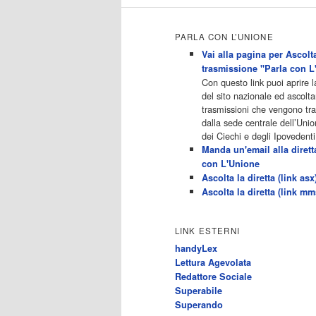
Maturi15:50 - Ginnaste - Vite
Parallele 16:40 - Hollywood
Heights - Vita Da Popstar17:30 -
PARLA CON L’UNIONE
Catfish: False Identita'18:25 -
Ginnaste - […]
Vai alla pagina per Ascolta
Acor3.it
trasmissione "Parla con L
4
programmiTv - ALL MUSIC
Con questo link puoi aprire 
Dicembre 2022
del sito nazionale ed ascolta
Programmi 06.30
trasmissioni che vengono t
Star.Meteo.News 09.30 The
dalla sede centrale dell’Unio
Club 10.00 Deejay chiama Italia
dei Ciechi e degli Ipovedenti
12.00 Inbox 13.00 13.00 All
Manda un'email alla dirett
News 13.05 Inbox 13.30 The
con L'Unione
Club 14.00 Community 15.00 All
Ascolta la diretta (link asx
music loves you 16.00 16.00 All
Ascolta la diretta (link mm
News 16.05 Rotazione musicale
19.00 All News 19.05 The Club
19.30 19.30 Human Guinea Pigs
LINK ESTERNI
20.00 Inbox 21.00 Code
handyLex
Monkeys 21.30 Sons of Butcher
Lettura Agevolata
[…]
Redattore Sociale
Acor3.it
Superabile
4
programmiTv - ITALIA 1
Superando
Dicembre 2022