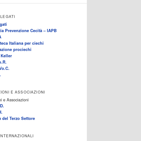
LLEGATI
gati
ia Prevenzione Cecità – IAPB
A
teca Italiana per ciechi
azione prociechi
Keller
o.R.
Vo.C.
.
IONI E ASSOCIAZIONI
i e Associazioni
D.
H.
 del Terzo Settore
 INTERNAZIONALI