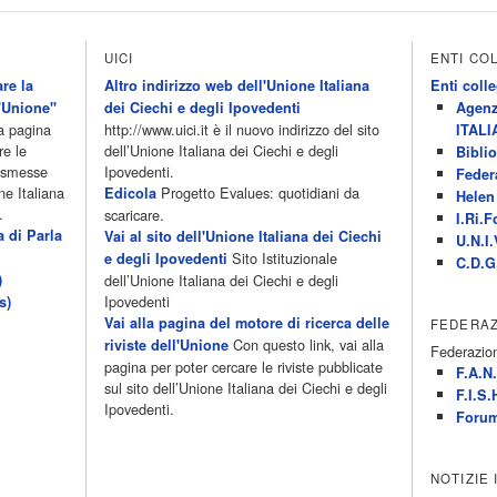
UICI
ENTI CO
re la
Altro indirizzo web dell'Unione Italiana
Enti colle
'Unione"
dei Ciechi e degli Ipovedenti
Agenz
la pagina
http://www.uici.it è il nuovo indirizzo del sito
ITALI
re le
dell’Unione Italiana dei Ciechi e degli
Biblio
rasmesse
Ipovedenti.
Feder
ne Italiana
Progetto Evalues: quotidiani da
Edicola
Helen 
.
scaricare.
I.Ri.F
a di Parla
Vai al sito dell'Unione Italiana dei Ciechi
U.N.I.
Sito Istituzionale
e degli Ipovedenti
C.D.G
)
dell’Unione Italiana dei Ciechi e degli
Ipovedenti
s)
Vai alla pagina del motore di ricerca delle
FEDERAZ
Con questo link, vai alla
riviste dell'Unione
Federazion
pagina per poter cercare le riviste pubblicate
F.A.N.
sul sito dell’Unione Italiana dei Ciechi e degli
F.I.S.
Ipovedenti.
Forum
NOTIZIE