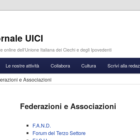
rnale UICI
e online dell'Unione Italiana dei Ciechi e degli Ipovedenti
Le nostre attività
Collabora
Cultura
Scrivi alla reda
razioni e Associazioni
Federazioni e Associazioni
F.A.N.D.
Forum del Terzo Settore