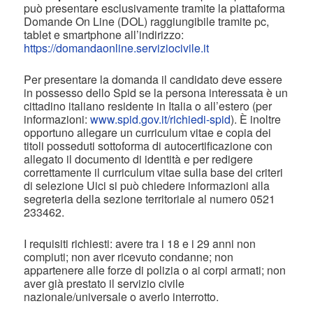
può presentare esclusivamente tramite la piattaforma
Domande On Line (DOL) raggiungibile tramite pc,
tablet e smartphone all’indirizzo:
https://domandaonline.serviziocivile.it
Per presentare la domanda il candidato deve essere
in possesso dello Spid se la persona interessata è un
cittadino italiano residente in Italia o all’estero (per
informazioni:
www.spid.gov.it/richiedi-spid
). È inoltre
opportuno allegare un curriculum vitae e copia dei
titoli posseduti sottoforma di autocertificazione con
allegato il documento di identità e per redigere
correttamente il curriculum vitae sulla base dei criteri
di selezione Uici si può chiedere informazioni alla
segreteria della sezione territoriale al numero 0521
233462.
I requisiti richiesti: avere tra i 18 e i 29 anni non
compiuti; non aver ricevuto condanne; non
appartenere alle forze di polizia o ai corpi armati; non
aver già prestato il servizio civile
nazionale/universale o averlo interrotto.