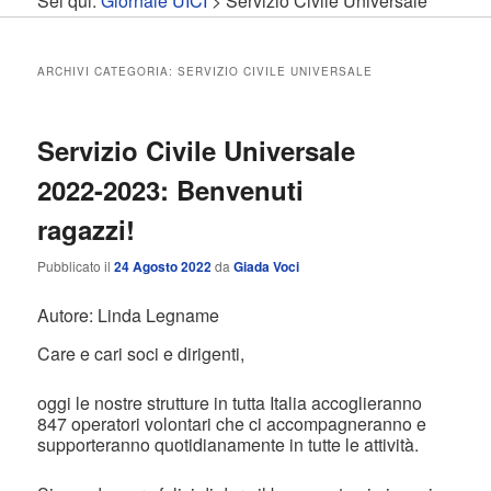
Sei qui:
Giornale UICI
>
Servizio Civile Universale
contenuto
contenuto
principale
secondario
ARCHIVI CATEGORIA:
SERVIZIO CIVILE UNIVERSALE
Servizio Civile Universale
2022-2023: Benvenuti
ragazzi!
Pubblicato il
24 Agosto 2022
da
Giada Voci
Autore: Linda Legname
Care e cari soci e dirigenti,
oggi le nostre strutture in tutta Italia accoglieranno
847 operatori volontari che ci accompagneranno e
supporteranno quotidianamente in tutte le attività.