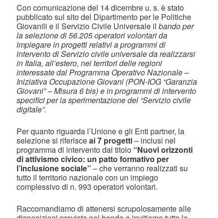
Con comunicazione del 14 dicembre u. s. è stato
pubblicato sul sito del Dipartimento per le Politiche
Giovanili e il Servizio Civile Universale il
bando per
la selezione di 56.205 operatori volontari da
impiegare in progetti relativi a programmi di
intervento di Servizio civile universale da realizzarsi
in Italia, all’estero, nei territori delle regioni
interessate dal Programma Operativo Nazionale –
Iniziativa Occupazione Giovani (PON-IOG “Garanzia
Giovani” – Misura 6 bis) e in programmi di intervento
specifici per la sperimentazione del “Servizio civile
digitale”.
Per quanto riguarda l’Unione e gli Enti partner, la
selezione si riferisce
ai 7 progetti
– inclusi nel
programma di intervento dal titolo
“Nuovi orizzonti
di attivismo civico: un patto formativo per
l’inclusione sociale”
– che verranno realizzati su
tutto il territorio nazionale con un impiego
complessivo di n. 993 operatori volontari.
Raccomandiamo di attenersi scrupolosamente alle
disposizioni previste nel bando e invitiamo tutte le