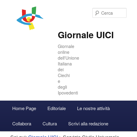
Cer
Giornale UICI
Giornale
online
dell'Unione
Italiana
dei
Ciechi
e
degli
Ipovedenti
Menu
Home Page
Editoriale
Le nostre attività
Vai
Vai
Accedi
principale
Collabora
Cultura
Scrivi alla redazione
al
al