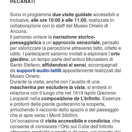
RECANATI
Sono in programma
due visite guidate
accessibili e
inclusive,
alle ore 10:00 e alle 11:00
, realizzate in
collaborazione con lo staff del Museo Omero di
Ancona.
Il percorso unisce la
narrazione storico-
paesaggistica
a un
approccio sensoriale
, pensato
per valorizzare la percezione attraverso tatto, olfatto e
udito. I partecipanti saranno invitati a esplorare l’
orto
giardino
, un tempo parte dell’antico Monastero di
Santo Stefano,
affidandosi ai sensi
, accompagnati
da
supporti audio-tattili
appositamente realizzati dal
Museo Omero.
Durante la visita, anche con l’ausilio di una
mascherina per escludere la vista
, si entrerà in
relazione con il luogo che nel 1819 ispirò Giacomo
Leopardi nella
composizione de L’Infinito
. Essenze
e profumi delle piante guideranno la scoperta,
arricchendo il racconto dello spazio e del paesaggio
che si apre verso i Monti Sibillini.
Un’occasione di
visita accessibile e condivisa
, che
consente di conoscere l’Orto sul Colle dell’Infinito
attraverso modalità percettive diverse, nel rispetto dei