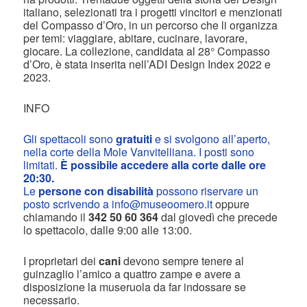
italiano, selezionati tra i progetti vincitori e menzionati
del Compasso d’Oro, in un percorso che li organizza
per temi: viaggiare, abitare, cucinare, lavorare,
giocare. La collezione, candidata al 28° Compasso
d’Oro, è stata inserita nell’ADI Design Index 2022 e
2023.
INFO
Gli spettacoli sono
gratuiti
e si svolgono all’aperto,
nella corte della Mole Vanvitelliana. I posti sono
limitati.
È possibile accedere alla corte dalle ore
20:30.
Le
persone con disabilità
possono riservare un
posto scrivendo a
info@museoomero.it
oppure
chiamando il
342 50 60 364
dal giovedì che precede
lo spettacolo, dalle 9:00 alle 13:00.
I proprietari dei
cani
devono sempre tenere al
guinzaglio l’amico a quattro zampe e avere a
disposizione la museruola da far indossare se
necessario.