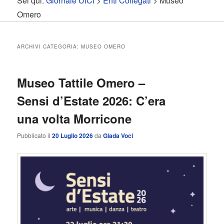
Sei qui:
Giornale UICI
>
Enti Collegati
>
Museo
contenuto
contenuto
Omero
principale
secondario
ARCHIVI CATEGORIA:
MUSEO OMERO
Museo Tattile Omero –
Sensi d’Estate 2026: C’era
una volta Morricone
Pubblicato il
20 Luglio 2026
da
Giada Voci