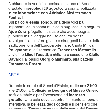
A chiudere la venticinquesima edizione di Sensi
d’Estate,
mercoledì 26 agosto
, la serata realizzata
in collaborazione con Adriatico Mediterraneo
Festival
.
Sul palco
Alessia Tondo
, una delle voci più
importanti della scena musicale pugliese, e a seguire
Ajde Zora
, progetto musicale che accompagna il
pubblico in un viaggio nei Balcani tra danze
travolgenti, atmosfere gitane e struggenti ballate della
tradizione rom dell’Europa orientale. Canta
Milica
Polignano
; alla fisarmonica
Francesco Mattarello
,
al violino
Micol Tosatti
, a chitarra e sassofono
Giulio
Gavardi
, al basso
Giorgio Marinaro
, alla batteria
Francesco Prearo
.
ARTE
Durante le serate di Sensi d’Estate,
dalle ore 21:00
alle 24:00
, la
Collezione Design del Museo Omero
sarà visitabile e per l’occasione ad
ingresso
gratuito
. Una sala dove scoprire, in maniera libera e
interattiva, la bellezza degli oggetti e il pensiero che li
ha prodotti. Trentadue oggetti della storia del Design