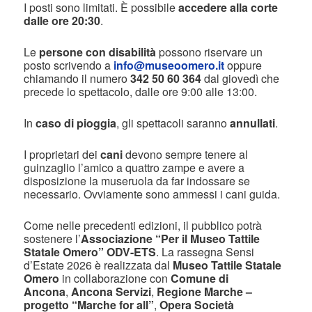
I posti sono limitati. È possibile
accedere alla corte
dalle ore 20:30
.
Le
persone con disabilità
possono riservare un
posto scrivendo a
info@museoomero.it
oppure
chiamando il numero
342 50 60 364
dal giovedì che
precede lo spettacolo, dalle ore 9:00 alle 13:00.
In
caso di pioggia
, gli spettacoli saranno
annullati
.
I proprietari dei
cani
devono sempre tenere al
guinzaglio l’amico a quattro zampe e avere a
disposizione la museruola da far indossare se
necessario. Ovviamente sono ammessi i cani guida.
Come nelle precedenti edizioni, il pubblico potrà
sostenere l’
Associazione “Per il Museo Tattile
Statale Omero” ODV-ETS
. La rassegna Sensi
d’Estate 2026 è realizzata dal
Museo Tattile Statale
Omero
in collaborazione con
Comune di
Ancona
,
Ancona Servizi
,
Regione Marche –
progetto “Marche for all”
,
Opera Società