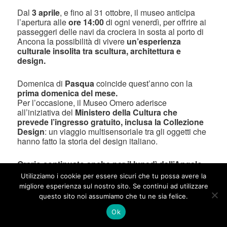
Dal
3 aprile
, e fino al 31 ottobre, il museo anticipa
l’apertura alle
ore 14:00
di ogni venerdì, per offrire ai
passeggeri delle navi da crociera in sosta al porto di
Ancona la possibilità di vivere
un’esperienza
culturale insolita tra scultura, architettura e
design.
Domenica di
Pasqua
coincide quest’anno con la
prima domenica del mese.
Per l’occasione, il Museo Omero aderisce
all’iniziativa del
Ministero della Cultura che
prevede
l’ingresso gratuito, inclusa la Collezione
Design
: un viaggio multisensoriale tra gli oggetti che
hanno fatto la storia del design italiano.
Orario continuato anche per il lunedì dell’Angelo
,
ideale per una tappa culturale durante la tradizionale
Utilizziamo i cookie per essere sicuri che tu possa avere la
gita fuori porta.
migliore esperienza sul nostro sito. Se continui ad utilizzare
questo sito noi assumiamo che tu ne sia felice.
Pubblicato in
Museo Omero
Ok