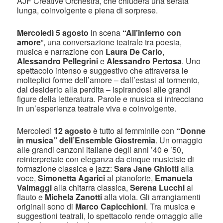
AJF Creative Orchestra, che chiuderà una serata
lunga, coinvolgente e piena di sorprese.
Mercoledì 5 agosto
in scena
“All’inferno con
amore
”, una conversazione teatrale tra poesia,
musica e narrazione con
Laura De Carlo
,
Alessandro Pellegrini
e
Alessandro Pertosa
. Uno
spettacolo intenso e suggestivo che attraversa le
molteplici forme dell’amore – dall’estasi al tormento,
dal desiderio alla perdita – ispirandosi alle grandi
figure della letteratura. Parole e musica si intrecciano
in un’esperienza teatrale viva e coinvolgente.
Mercoledì
12 agosto
è tutto al femminile con
“Donne
in musica”
dell’Ensemble Giostremia
. Un omaggio
alle grandi canzoni italiane degli anni ’40 e ’50,
reinterpretate con eleganza da cinque musiciste di
formazione classica e jazz:
Sara Jane Ghiotti
alla
voce,
Simonetta Agarici
al pianoforte,
Emanuela
Valmaggi
alla chitarra classica,
Serena Lucchi
al
flauto e
Michela Zanotti
alla viola. Gli arrangiamenti
originali sono di
Marco Capicchioni
. Tra musica e
suggestioni teatrali, lo spettacolo rende omaggio alle