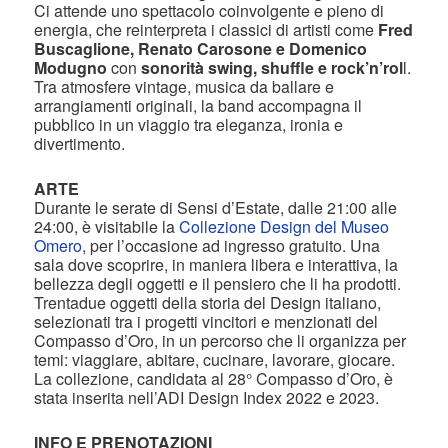
Ci attende uno spettacolo coinvolgente e pieno di
energia, che reinterpreta i classici di artisti come
Fred
Buscaglione, Renato Carosone e Domenico
Modugno
con
sonorità swing, shuffle e rock’n’rol
l.
Tra atmosfere vintage, musica da ballare e
arrangiamenti originali, la band accompagna il
pubblico in un viaggio tra eleganza, ironia e
divertimento.
ARTE
Durante le serate di Sensi d’Estate, dalle 21:00 alle
24:00, è visitabile la
Collezione Design del Museo
Omero
, per l’occasione ad ingresso gratuito. Una
sala dove scoprire, in maniera libera e interattiva, la
bellezza degli oggetti e il pensiero che li ha prodotti.
Trentadue oggetti della storia del Design italiano,
selezionati tra i progetti vincitori e menzionati del
Compasso d’Oro, in un percorso che li organizza per
temi: viaggiare, abitare, cucinare, lavorare, giocare.
La collezione, candidata al 28° Compasso d’Oro, è
stata inserita nell’ADI Design Index 2022 e 2023.
INFO E PRENOTAZIONI