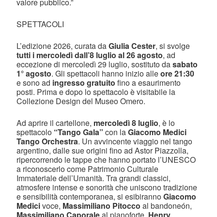
valore pubblico.”
SPETTACOLI
L’edizione 2026, curata da
Giulia Cester
, si svolge
tutti i mercoledì dall’8 luglio al 26 agosto
, ad
eccezione di mercoledì 29 luglio, sostituto da
sabato
1° agosto
. Gli spettacoli hanno inizio alle
ore 21:30
e sono ad
ingresso gratuito
fino a esaurimento
posti. Prima e dopo lo spettacolo è visitabile la
Collezione Design del Museo Omero.
Ad aprire il cartellone,
mercoledì 8 luglio
, è lo
spettacolo
“Tango Gala”
con la
Giacomo Medici
Tango Orchestra
. Un avvincente viaggio nel tango
argentino, dalle sue origini fino ad Astor Piazzolla,
ripercorrendo le tappe che hanno portato l’UNESCO
a riconoscerlo come Patrimonio Culturale
Immateriale dell’Umanità. Tra grandi classici,
atmosfere intense e sonorità che uniscono tradizione
e sensibilità contemporanea, si esibiranno
Giacomo
Medici
voce,
Massimiliano Pitocco
al bandoneón,
Massimiliano Caporale
al pianoforte,
Henry