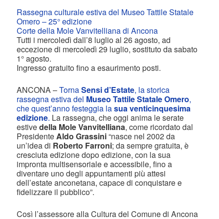
Rassegna culturale estiva del Museo Tattile Statale
Omero
– 25° edizione
Corte della Mole Vanvitelliana di Ancona
Tutti i mercoledì dall’8 luglio al 26 agosto, ad
eccezione di mercoledì 29 luglio, sostituto da sabato
1° agosto.
Ingresso gratuito fino a esaurimento posti.
ANCONA –
Torna
Sensi d’Estate
, la storica
rassegna estiva del
Museo Tattile Statale Omero
,
che quest’anno festeggia la
sua venticinquesima
edizione
.
La rassegna, che oggi anima le serate
estive
della Mole Vanvitelliana
, come ricordato dal
Presidente
Aldo Grassini
“nasce nel 2002 da
un’idea di
Roberto Farroni
; da sempre gratuita, è
cresciuta edizione dopo edizione, con la sua
impronta multisensoriale e accessibile, fino a
diventare uno degli appuntamenti più attesi
dell’estate anconetana, capace di conquistare e
fidelizzare il pubblico”.
Così l’assessore alla Cultura del Comune di Ancona