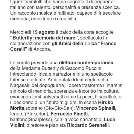
figure femminili che hanno segnato il dopoguerra
italiano con talento, personalità e presenza scenica.
Un racconto musicale raffinato, capace di intrecciare
memoria, emozione e creatività.
Mercoledì
19 agosto
il palco della corte accoglie
“Butterfly: memoria del mare”
, spettacolo in
collaborazione con
gli Amici della Lirica “Franco
Corelli”
di Ancona.
La serata prevede una
rilettura contemporanea
della Madama Butterfly di Giacomo Puccini,
intrecciando lirica e narrazione in uno spettacolo
intenso e attuale. Ambientata idealmente nella
Nagasaki del dopoguerra, l’opera trasforma il mare in
simbolo di memoria, speranza e incontro tra culture,
evocando temi universali come la pace, il sacrificio e
il desiderio di un futuro migliore. In scena
Hiroko
Morita
,soprano (Cio-Cio-San),
Vincenzo Spinelli,
tenore (Pinkerton)
, Ferruccio Finetti
,
baritono(Sharpless), con la voce narrante di
Luca
Violini
; direttore e pianista
Riccardo Serenelli
.