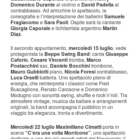
Domenico Durante
al violino e
David Padella
al
contrabbasso. Ad arricchire lo spettacolo, le
coreografie e l’interpretazione dei ballerini
Samuele
Fragiacomo
e
Sara Paoli
. Ospite sarà la cantante
Giorgia Caporale
e ilchitarrista argentino
Martin
Diaz
.
Il secondo appuntamento,
mercoledì 15 luglio
, vede
protagonista la
Beppe Swing Band
: canta
Giuseppe
Caforio
,
Cesare Vincenti
tromba,
Marco
Postacchini
sax,
Daniele Bocchini
trombone,
Mauro Gubbiotti
piano,
Nicola Foresi
contrabbasso,
Luca Orselli
batteria. Uno spettacolo pieno di
energia, che reinterpreta i classici come Fred
Buscaglione, Renato Carosone e Domenico
Modugno con sonorità swing, shuffle e rock’n’roll. Tra
atmosfere vintage, musica da ballare e arrangiamenti
originali, la band accompagna il pubblico in un
viaggio tra eleganza, ironia e divertimento.
Mercoledì 22 luglio
Maximiliano Cimatti
porta in
scena
“C’era una volta Morricone”
, uno spettacolo
dedicato a uno dei più grandi artisti del Novecento: il