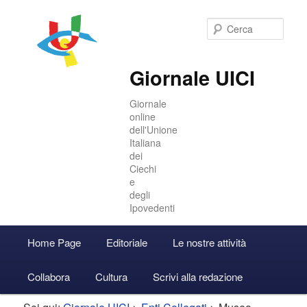
Cer
Giornale UICI
Giornale
online
dell'Unione
Italiana
dei
Ciechi
e
degli
Ipovedenti
Menu
Home Page
Editoriale
Le nostre attività
Vai
Vai
Accedi
principale
Collabora
Cultura
Scrivi alla redazione
al
al