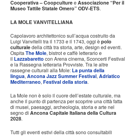
Cooperativa – Coopculture
e
Associazione “Per il
Museo Tattile Statale Omero” ODV-ETS
.
LA MOLE VANVITELLIANA
Capolavoro architettonico sull’acqua costruito da
Luigi Vanvitelli tra il 1733 e il 1743, oggi è
polo
culturale
della città tra storia, arte, design ed eventi.
Ospita
The Mole
, bistrot e caffè letterario e
il
Lazzabaretto
con Arena cinema, Sconcerti Festival
e la Rassegna letteraria Provviste. Tra le altre
rassegne culturali alla Mole:
La punta della
lingua
,
Ancona Jazz Summer Festival
,
Adriatico
Mediterraneo
,
Festival della storia
.
La Mole non è solo il cuore dell’estate culturale, ma
anche il punto di partenza per scoprire una città fatta
di musei, paesaggi, archeologia, storia e arte nel
segno di
Ancona Capitale Italiana della Cultura
2028
.
Tutti gli eventi estivi della città sono consultabili