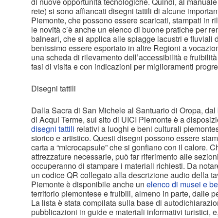
di nuove opportunità tecnologiche. Quindi, al manuale (
rete) si sono affiancati disegni tattili di alcune importa
Piemonte, che possono essere scaricati, stampati in ril
le novità c’è anche un elenco di buone pratiche per ren
balneari, che si applica alle spiagge lacustri e fluvial
benissimo essere esportato in altre Regioni a vocazion
una scheda di rilevamento dell’accessibilità e fruibilità d
fasi di visita e con indicazioni per miglioramenti progre
Disegni tattili
Dalla Sacra di San Michele al Santuario di Oropa, dal 
di Acqui Terme, sul sito di UICI Piemonte è a disposiz
disegni tattili
relativi a luoghi e beni culturali piemontes
storico e artistico. Questi disegni possono essere stamp
carta a “microcapsule” che si gonfiano con il calore. C
attrezzature necessarie, può far riferimento alle sezioni
occuperanno di stampare i materiali richiesti. Da notar
un codice QR collegato alla descrizione audio della tavo
Piemonte è disponibile anche un
elenco di musei e ben
territorio piemontese e fruibili, almeno in parte, dalle p
La lista è stata compilata sulla base di autodichiarazion
pubblicazioni in guide e materiali informativi turistici, e,