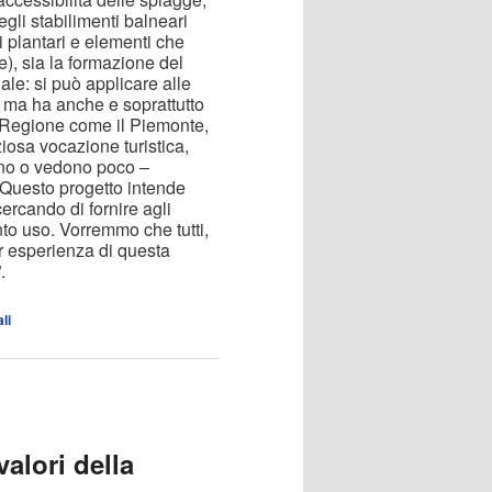
gli stabilimenti balneari
i plantari e elementi che
e), sia la formazione del
ale: si può applicare alle
, ma ha anche e soprattutto
a Regione come il Piemonte,
iosa vocazione turistica,
ono o vedono poco –
 Questo progetto intende
cercando di fornire agli
onto uso. Vorremmo che tutti,
ar esperienza di questa
”.
li
alori della