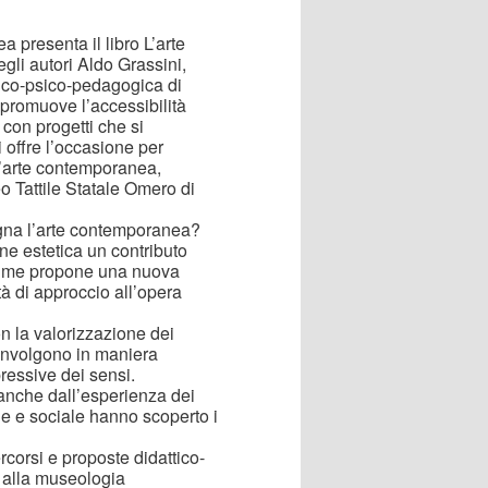
presenta il libro L’arte
egli autori Aldo Grassini,
dico-psico-pedagogica di
promuove l’accessibilità
 con progetti che si
 offre l’occasione per
all’arte contemporanea,
o Tattile Statale Omero di
segna l’arte contemporanea?
e estetica un contributo
 volume propone una nuova
à di approccio all’opera
on la valorizzazione dei
coinvolgono in maniera
ressive dei sensi.
o anche dall’esperienza dei
ale e sociale hanno scoperto i
corsi e proposte didattico-
 alla museologia