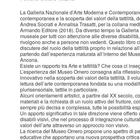
La Galleria Nazionale d’Arte Moderna e Contemporanea 
contemporanea e la scoperta dei valori della tattilità, d
Andrea Socrati e Annalisa Trasatti, per la collana me
Armando Editore (2018). Da diverso tempo la Galleria 
museale per tutti con attenzione alle diverse disabilità,
rivolgono anche a persone non vedenti. Questo libro ci
discutere del ruolo della tattilità proprio in relazione 
partendo dall’esperienza maturata all’interno del Muse
Ancona.
Esiste un rapporto tra Arte e tattilità? Che cosa ci in
L’esperienza del Museo Omero consegna alla riflession
innovativo nella scoperta dei valori della tattilità. Il
lettura dell’arte contemporanea fondata su una modalit
plurisensoriale, tattile in particolare.
Alcuni orientamenti artistici, a partire dal XX secolo, c
materiali e la richiesta di un ruolo attivo del fruitore, 
sempre più decisa e complessa, tutte le possibilità esp
Un apporto significativo in tale direzione viene offert
disabili visivi, che nel processo di integrazione cultur
valori dell’arte attraverso un approccio non visivo.
La ricerca del Museo Omero propone uno spettro di per
educative che apportano una nuova prospettiva critica