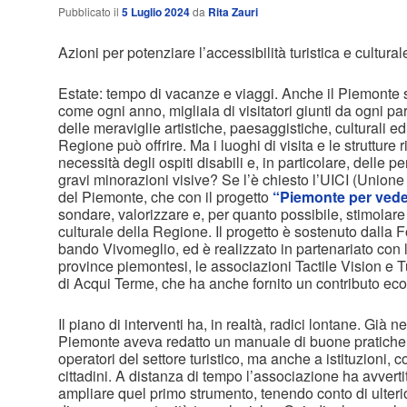
Pubblicato il
5 Luglio 2024
da
Rita Zauri
Azioni per potenziare l’accessibilità turistica e cultural
Estate: tempo di vacanze e viaggi. Anche il Piemonte 
come ogni anno, migliaia di visitatori giunti da ogni p
delle meraviglie artistiche, paesaggistiche, culturali
Regione può offrire. Ma i luoghi di visita e le strutture 
necessità degli ospiti disabili e, in particolare, delle
gravi minorazioni visive? Se l’è chiesto l’UICI (Unione
del Piemonte, che con il progetto
“Piemonte per vede
sondare, valorizzare e, per quanto possibile, stimolare l
culturale della Regione. Il progetto è sostenuto dalla 
bando Vivomeglio, ed è realizzato in partenariato con 
province piemontesi, le associazioni Tactile Vision e 
di Acqui Terme, che ha anche fornito un contributo ec
Il piano di interventi ha, in realtà, radici lontane. Già ne
Piemonte aveva redatto un manuale di buone pratiche r
operatori del settore turistico, ma anche a istituzioni, 
cittadini. A distanza di tempo l’associazione ha avverti
ampliare quel primo strumento, tenendo conto di ulteri