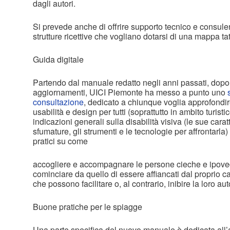
dagli autori.
Si prevede anche di offrire supporto tecnico e consulen
strutture ricettive che vogliano dotarsi di una mappa tat
Guida digitale
Partendo dal manuale redatto negli anni passati, dopo 
aggiornamenti, UICI Piemonte ha messo a punto uno
consultazione
, dedicato a chiunque voglia approfondire 
usabilità e design per tutti (soprattutto in ambito turisti
indicazioni generali sulla disabilità visiva (le sue carat
sfumature, gli strumenti e le tecnologie per affrontarla
pratici su come
accogliere e accompagnare le persone cieche e ipovedent
cominciare da quello di essere affiancati dal proprio ca
che possono facilitare o, al contrario, inibire la loro a
Buone pratiche per le spiagge
Una parte specifica del nuovo manuale è dedicata all’a