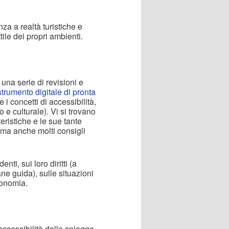
za a realtà turistiche e
tile dei propri ambienti.
una serie di revisioni e
strumento digitale di pronta
i concetti di accessibilità,
co e culturale). Vi si trovano
teristiche e le sue tante
) ma anche molti consigli
i, sui loro diritti (a
ne guida), sulle situazioni
utonomia.
ccessibilità delle spiagge,