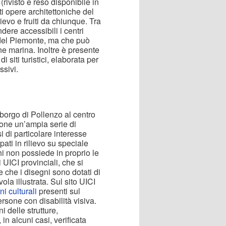
rivisto e reso disponibile in
nti opere architettoniche del
ievo e fruiti da chiunque. Tra
dere accessibili i centri
i del Piemonte, ma che può
e marina. Inoltre è presente
i siti turistici, elaborata per
ssivi.
borgo di Pollenzo al centro
ione un’ampia serie di
i di particolare interesse
ati in rilievo su speciale
hi non possiede in proprio le
 UICI provinciali, che si
e che i disegni sono dotati di
la illustrata. Sul sito UICI
i culturali
presenti sul
ersone con disabilità visiva.
i delle strutture,
 in alcuni casi, verificata