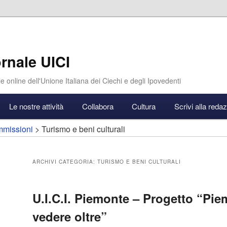
rnale UICI
e online dell'Unione Italiana dei Ciechi e degli Ipovedenti
Le nostre attività
Collabora
Cultura
Scrivi alla reda
missioni
>
Turismo e beni culturali
ARCHIVI CATEGORIA:
TURISMO E BENI CULTURALI
U.I.C.I. Piemonte – Progetto “Pie
vedere oltre”