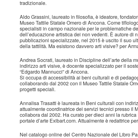
tradizionale.
Aldo Grassini, laureato in filosofia, è ideatore, fondat
Museo Tattile Statale Omero di Ancona. Come tiflolog
specialisti in campo nazionale per le problematiche dell’
dell’educazione artistica dei non vedenti. È autore di 
pubblicazioni specializzate, nel 2015 è uscito il suo u
della tattilità. Ma esistono davvero arti visive? per Ar
Andrea Socrati, laureato in Discipline dell’arte della 
indirizzo arti visive, è docente specializzato per il sost
“Edgardo Mannucci” di Ancona.
Si occupa di accessibilità ai beni culturali e di pedagog
collaborando dal 2002 con il Museo Tattile Statale Ome
progetti speciali.
Annalisa Trasatti è laureata in Beni culturali con indiriz
attualmente coordinatrice dei servizi tecnici presso il 
collabora dal 2002. Ha curato per dieci anni la rubrica
portale d’arte Exibart.com. Attualmente è redattrice pe
Nel catalogo online del Centro Nazionale del Libro Par