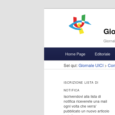
Gio
Giornal
Menu
Home Page
Editoriale
Vai
Vai
Accedi
principale
Sei qui:
Giornale UICI
>
Com
al
al
contenuto
contenuto
ISCRIZIONE LISTA DI
NOTIFICA
principale
secondario
Iscrivendovi alla lista di
notifica riceverete una mail
ogni volta che verra'
pubblicato un nuovo articolo