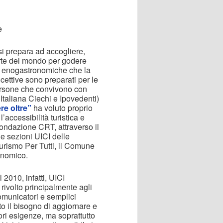
e
si prepara ad accogliere,
arte del mondo per godere
 ed enogastronomiche che la
ricettive sono preparati per le
 persone che convivono con
 Italiana Ciechi e Ipovedenti)
re oltre”
ha voluto proprio
’accessibilità turistica e
Fondazione CRT, attraverso il
le sezioni UICI delle
Turismo Per Tutti, il Comune
onomico.
l 2010, infatti, UICI
ivolto principalmente agli
comunicatori e semplici
to il bisogno di aggiornare e
ori esigenze, ma soprattutto