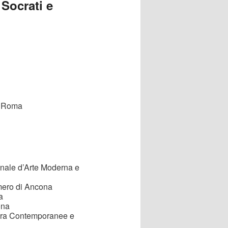
 Socrati e
, Roma
onale d’Arte Moderna e
Omero di Ancona
a
ona
tura Contemporanee e