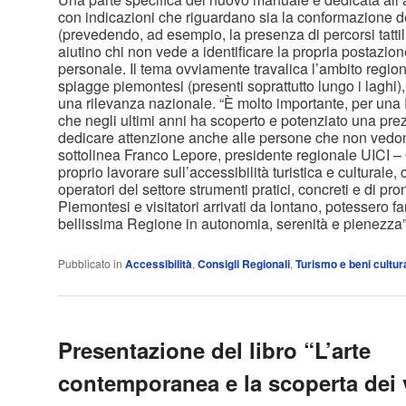
con indicazioni che riguardano sia la conformazione de
(prevedendo, ad esempio, la presenza di percorsi tattil
aiutino chi non vede a identificare la propria postazion
personale. Il tema ovviamente travalica l’ambito region
spiagge piemontesi (presenti soprattutto lungo i laghi)
una rilevanza nazionale. “È molto importante, per un
che negli ultimi anni ha scoperto e potenziato una prez
dedicare attenzione anche alle persone che non ved
sottolinea Franco Lepore, presidente regionale UICI –
proprio lavorare sull’accessibilità turistica e culturale, 
operatori del settore strumenti pratici, concreti e di pr
Piemontesi e visitatori arrivati da lontano, potessero f
bellissima Regione in autonomia, serenità e pienezza
Pubblicato in
Accessibilità
,
Consigli Regionali
,
Turismo e beni cultura
Presentazione del libro “L’arte
contemporanea e la scoperta dei v