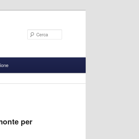
Cerca
zione
monte per