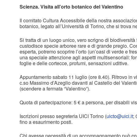
Scienza. Visita all’orto botanico del Valentino
Il comitato Cultura Accessibile della nostra associazion
botanico, legato all’Università di Torino, che si trova n
Si tratta di un luogo unico, vero scrigno di biodiversit
custodisce specie arboree rare e di grande pregio. Con
esperta, potremo scoprire l’orto (un’oasi di verde e fre
una speciale attenzione agli aspetti multisensoriali: f
foglie e delle cortecce, profumi, sensazioni uditive.
Appuntamento sabato 11 luglio (ore 8.40). Ritrovo in v
c.so Massimo d’Azeglio davanti al Castello del Valenti
(scendere a fermata “Valentino”).
Quota di partecipazione: 5 € a persona, per disabili vi
Iscrizioni presso segreteria UICI Torino (
uicto@uici.it
;
fino a esaurimento posti.
Chi avesse necessità di un accompagnamento può con