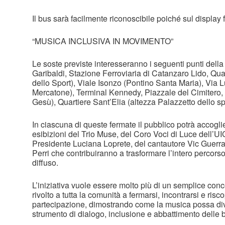
Il bus sarà facilmente riconoscibile poiché sul display fr
“MUSICA INCLUSIVA IN MOVIMENTO”
Le soste previste interesseranno i seguenti punti della 
Garibaldi, Stazione Ferroviaria di Catanzaro Lido, Qua
dello Sport), Viale Isonzo (Pontino Santa Maria), Via L
Mercatone), Terminal Kennedy, Piazzale del Cimitero,
Gesù), Quartiere Sant’Elia (altezza Palazzetto dello sp
In ciascuna di queste fermate il pubblico potrà accoglie
esibizioni del Trio Muse, del Coro Voci di Luce dell’UI
Presidente Luciana Loprete, del cantautore Vic Guerraz
Perri che contribuiranno a trasformare l’intero percor
diffuso.
L’iniziativa vuole essere molto più di un semplice conce
rivolto a tutta la comunità a fermarsi, incontrarsi e risco
partecipazione, dimostrando come la musica possa div
strumento di dialogo, inclusione e abbattimento delle b