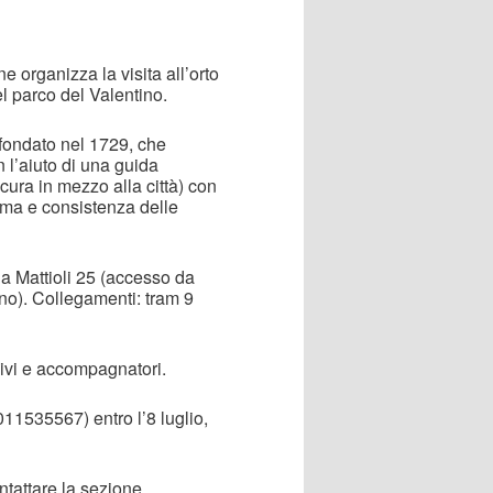
e organizza la visita all’orto
el parco del Valentino.
à fondato nel 1729, che
 l’aiuto di una guida
scura in mezzo alla città) con
orma e consistenza delle
ia Mattioli 25 (accesso da
no). Collegamenti: tram 9
sivi e accompagnatori.
 011535567) entro l’8 luglio,
tattare la sezione