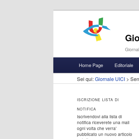
Gio
Giornal
Menu
Home Page
Editoriale
Vai
Vai
Accedi
principale
Sei qui:
Giornale UICI
>
Sen
al
al
contenuto
contenuto
ISCRIZIONE LISTA DI
NOTIFICA
principale
secondario
Iscrivendovi alla lista di
notifica riceverete una mail
ogni volta che verra'
pubblicato un nuovo articolo