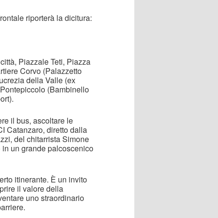
ontale riporterà la dicitura:
città, Piazzale Teti, Piazza
rtiere Corvo (Palazzetto
ucrezia della Valle (ex
 Pontepiccolo (Bambinello
ort).
re il bus, ascoltare le
CI Catanzaro, diretto dalla
zi, del chitarrista Simone
so in un grande palcoscenico
rto itinerante. È un invito
prire il valore della
entare uno straordinario
arriere.