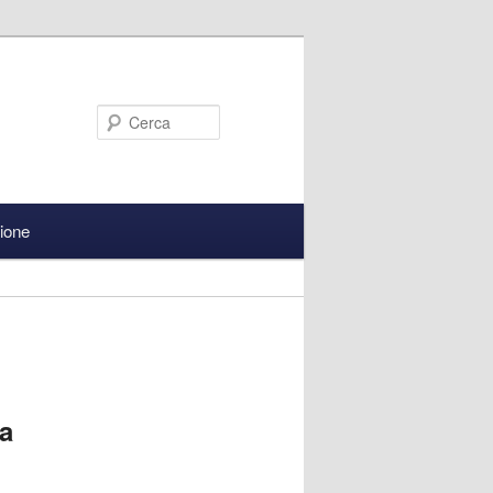
Cerca
zione
 a