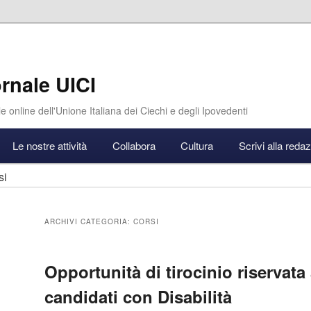
rnale UICI
e online dell'Unione Italiana dei Ciechi e degli Ipovedenti
Le nostre attività
Collabora
Cultura
Scrivi alla reda
si
ARCHIVI CATEGORIA:
CORSI
Opportunità di tirocinio riservata
candidati con Disabilità