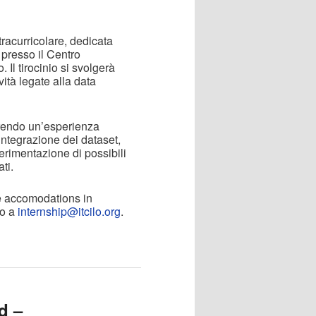
racurricolare, dedicata
 presso il Centro
 Il tirocinio si svolgerà
ità legate alla data
frendo un’esperienza
integrazione dei dataset,
erimentazione di possibili
ati.
e accomodations in
do a
internship@itcilo.org
.
d –