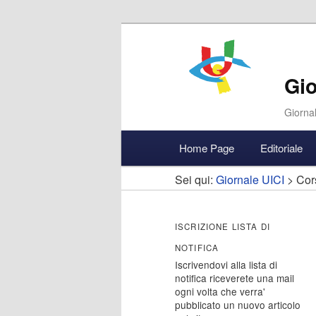
Gio
Giornal
Menu
Home Page
Editoriale
Vai
Vai
Accedi
principale
Sei qui:
Giornale UICI
>
Cor
al
al
contenuto
contenuto
ISCRIZIONE LISTA DI
NOTIFICA
principale
secondario
Iscrivendovi alla lista di
notifica riceverete una mail
ogni volta che verra'
pubblicato un nuovo articolo