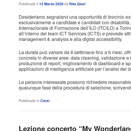
Pubblicato il
12 Marzo 2026
da
Rita Zauri
Desideriamo segnalarvi una opportunità di tirocinio ext
esclusivamente a candidate e candidati con disabilità,
Internazionale di Formazione dell’ILO (ITCILO) a Torino.
all’interno del team ICT Services (ICTS) e prevede attiv
management & analysis e alla digital accessibility.
La durata può variare da 8 settimane fino a 6 mesi, of
concreta in diverse aree: data cleaning, validazione e 
produzione di report, miglioramento di dashboard e sp
applicazioni di intelligenza artificiale per l’analisi dei d
Le persone interessate possono richiedere reasonabl
qualunque fase della procedura di selezione, scriven
Pubblicato in
Corsi
Lezione concerto “My Wonderlan