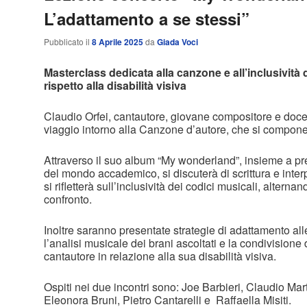
L’adattamento a se stessi”
Pubblicato il
8 Aprile 2025
da
Giada Voci
Masterclass dedicata alla canzone e all’inclusività 
rispetto alla disabilità visiva
Claudio Orfei, cantautore, giovane compositore e doce
viaggio intorno alla Canzone d’autore, che si compon
Attraverso il suo album “My wonderland”, insieme a prezi
del mondo accademico, si discuterà di scrittura e inte
si rifletterà sull’inclusività dei codici musicali, altern
confronto.
Inoltre saranno presentate strategie di adattamento alle
l’analisi musicale dei brani ascoltati e la condivisione 
cantautore in relazione alla sua disabilità visiva.
Ospiti nei due incontri sono: Joe Barbieri, Claudio Mar
Eleonora Bruni, Pietro Cantarelli e Raffaella Misiti.