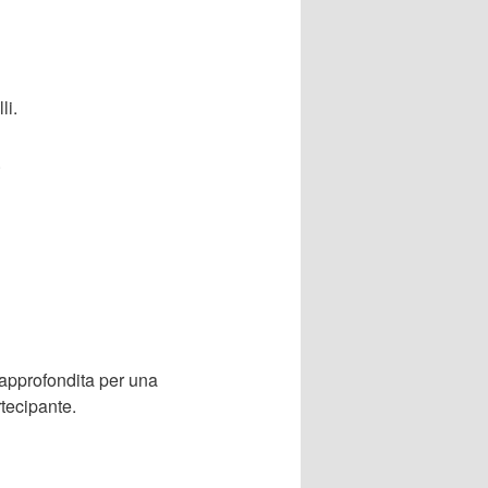
li.
.
approfondita per una
rtecipante.