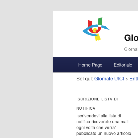
Gio
Giornal
Menu
Home Page
Editoriale
Vai
Vai
Accedi
principale
Sei qui:
Giornale UICI
>
Enti
al
al
contenuto
contenuto
ISCRIZIONE LISTA DI
NOTIFICA
principale
secondario
Iscrivendovi alla lista di
notifica riceverete una mail
ogni volta che verra'
pubblicato un nuovo articolo