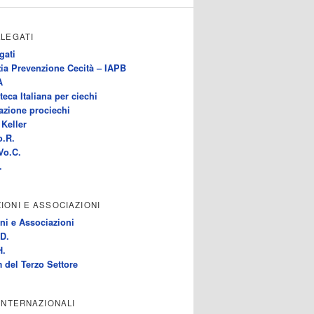
LLEGATI
gati
ia Prevenzione Cecità – IAPB
A
teca Italiana per ciechi
azione prociechi
Keller
o.R.
Vo.C.
.
IONI E ASSOCIAZIONI
ni e Associazioni
D.
H.
 del Terzo Settore
 INTERNAZIONALI