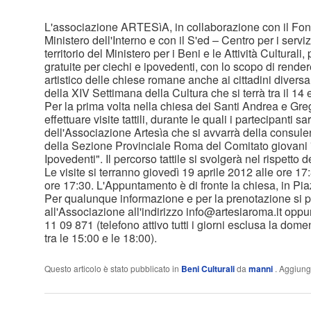
L'associazione ARTESìA, in collaborazione con il Fond
Ministero dell'Interno e con il S'ed – Centro per i serv
territorio del Ministero per i Beni e le Attività Cultural
gratuite per ciechi e ipovedenti, con lo scopo di rendere
artistico delle chiese romane anche ai cittadini divers
della XIV Settimana della Cultura che si terrà tra il 14 e
Per la prima volta nella chiesa dei Santi Andrea e Greg
effettuare visite tattili, durante le quali i partecipanti 
dell'Associazione Artesìa che si avvarrà della consule
della Sezione Provinciale Roma del Comitato giovani 
Ipovedenti". Il percorso tattile si svolgerà nel rispetto 
Le visite si terranno giovedì 19 aprile 2012 alle ore 17
ore 17:30. L'Appuntamento è di fronte la chiesa, in Pi
Per qualunque informazione e per la prenotazione si p
all'Associazione all'indirizzo info@artesiaroma.it opp
11 09 871 (telefono attivo tutti i giorni esclusa la domen
tra le 15:00 e le 18:00).
Questo articolo è stato pubblicato in
Beni Culturali
da
manni
. Aggiungi