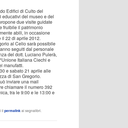
o Edifici di Culto del
izi educativi del museo e del
i, propone due visite guidate
 fruibile il patrimonio
amente abili, in occasione
 il 22 di aprile 2012.
orio al Celio sarà possibile
saranno seguiti dal personale
nza del dott. Luciano Pulerà,
"Unione Italiana Ciechi e
dei manufatti.
:30 e sabato 21 aprile alle
azza di San Gregorio.
uò inviare una mail
ure chiamare il numero 392
ica, tra le 9:00 e le 13:00 e
 il
permalink
ai segnalibri.