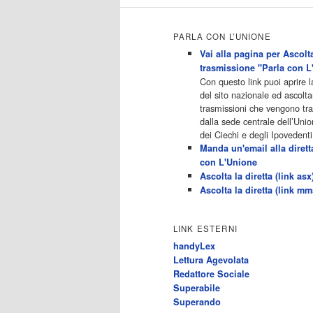
Maturi15:50 - Ginnaste - Vite
Parallele 16:40 - Hollywood
Heights - Vita Da Popstar17:30 -
PARLA CON L’UNIONE
Catfish: False Identita'18:25 -
Ginnaste - […]
Vai alla pagina per Ascolta
Acor3.it
trasmissione "Parla con L
4
programmiTv - ALL MUSIC
Con questo link puoi aprire 
Dicembre 2022
del sito nazionale ed ascolta
Programmi 06.30
trasmissioni che vengono t
Star.Meteo.News 09.30 The
dalla sede centrale dell’Unio
Club 10.00 Deejay chiama Italia
dei Ciechi e degli Ipovedenti
12.00 Inbox 13.00 13.00 All
Manda un'email alla dirett
News 13.05 Inbox 13.30 The
con L'Unione
Club 14.00 Community 15.00 All
Ascolta la diretta (link asx
music loves you 16.00 16.00 All
Ascolta la diretta (link mm
News 16.05 Rotazione musicale
19.00 All News 19.05 The Club
19.30 19.30 Human Guinea Pigs
LINK ESTERNI
20.00 Inbox 21.00 Code
handyLex
Monkeys 21.30 Sons of Butcher
Lettura Agevolata
[…]
Redattore Sociale
Acor3.it
Superabile
4
programmiTv - ITALIA 1
Superando
Dicembre 2022