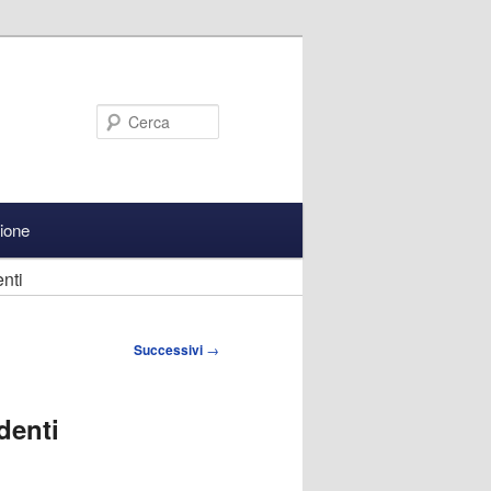
Cerca
zione
nti
Successivi
→
denti