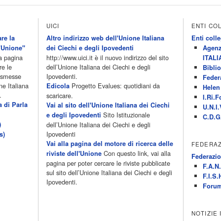
UICI
ENTI CO
re la
Altro indirizzo web dell'Unione Italiana
Enti colle
'Unione"
dei Ciechi e degli Ipovedenti
Agenz
la pagina
http://www.uici.it è il nuovo indirizzo del sito
ITALI
re le
dell’Unione Italiana dei Ciechi e degli
Biblio
rasmesse
Ipovedenti.
Feder
ne Italiana
Progetto Evalues: quotidiani da
Edicola
Helen 
.
scaricare.
I.Ri.F
a di Parla
Vai al sito dell'Unione Italiana dei Ciechi
U.N.I.
Sito Istituzionale
e degli Ipovedenti
C.D.G
)
dell’Unione Italiana dei Ciechi e degli
Ipovedenti
s)
Vai alla pagina del motore di ricerca delle
FEDERAZ
Con questo link, vai alla
riviste dell'Unione
Federazio
pagina per poter cercare le riviste pubblicate
F.A.N.
sul sito dell’Unione Italiana dei Ciechi e degli
F.I.S.
Ipovedenti.
Forum
NOTIZIE