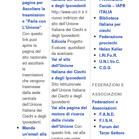
pagina per
Programmi 06.35 Cartoni Animati 09.05 Telefilm:Starsky & Hutch
e degli Ipovedenti
Cecità – IAPB
Ascoltare la
10.10 Telefilm:Supercar 12.15 12.15 Secondo voi 12.25 Studio
http://www.uici.it è il
ITALIA
trasmission
Aperto 13.00 Studio Sport 13.40 Cartoni animati 14.30 I Simpson
nuovo indirizzo del
Biblioteca
e "Parla con
15.00 Telefilm:Paso adelante 15.55 15.55 Telefilm:Wildfire 16.50
sito dell’Unione
Italiana per
L'Unione"
Cartoni animati 18.30 Studio Aperto 19.05 Don Luca c'� 19.35
Italiana dei Ciechi e
ciechi
Con questo
19.35 Medici miei 20.05 Camera caf� 20.30 La ruota della
degli Ipovedenti.
Federazione
link puoi
fortuna 21.10 […]
Progetto
Edicola
prociechi
aprire la
Acor3.it
Evalues: quotidiani
Helen Keller
pagina del
4 Dicembre 2022
da scaricare.
programmiTv - LA 7
I.Ri.Fo.R.
sito nazionale
Programmi 06:00 - Tg La7/meteo/oroscopo/traffico06:55 - Movie
Vai al sito
U.N.I.Vo.C.
ed ascoltare
Flash07:00 - Omnibus ? Rassegna stampa07:30 - Tg La707:50 -
dell'Unione
C.D.G.
le
Omnibus09:50 - Coffee Break11:00 - L?aria che tira12:25 - I
Italiana dei Ciechi
trasmissioni
men� di Benedetta13:30 - Tg La714:00 - Tg La7 Cronache14:40 -
e degli Ipovedenti
che vengono
Telefilm: Le strade di San Francisco - Omicidio di primo grado -
Sito Istituzionale
FEDERAZIONI E
trasmesse
Una scuola di paura 16:30 […]
dell’Unione Italiana
dalla sede
ASSOCIAZIONI
Acor3.it
dei Ciechi e degli
centrale
4 Dicembre 2022
programmiTv - CANALE 5
Ipovedenti
Federazioni e
dell’Unione
Programmi 2/3 06.00 TG5/Traffico/Meteo/Borse e monete 08.00
Vai alla pagina del
Associazioni
Italiana dei
TG5 Mattina 08.40 Mattino Cinque(TG5-Ore 10) 11.00 Forum
motore di ricerca
F.A.N.D.
Ciechi e degli
13.00 2/3 13.00 TG5 13.40 Beautiful 14.10 Centovetrine 14.45
delle riviste
F.I.S.H.
Ipovedenti.
Uomini e donne 16.15 2/3 16.15 Amici 16.55 Pomeriggio
Con
dell'Unione
Forum del
Manda
cinque(All'interno: TG5-5 minuti 17.55) 18.50 Chi vuol essere
questo link, vai alla
Terzo Settore
un'email alla
milionario 20.00 2/3 20.00 TG5 20.30 Striscia la notizia 21.10
pagina per poter