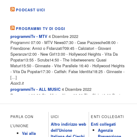
PODCAST UICI
PROGRAMMI TV DI OGGI
4 Dicembre 2022
programmiTv - MTV
Programmi 07:00 - MTV News07:30 - Case Pazzesche08:00 -
Friendzone: Amici o Fidanzati?09:45 - Calciatori - Giovani
Speranze12:00 - New Girl13:00 - Hollywood Heights - Vita Da
Popstar13:55 - Scrubs14:50 - The Inbetweeners: Quasi
Maturi15:50 - Ginnaste - Vite Parallele 16:40 - Hollywood Heights
- Vita Da Popstar17:30 - Catfish: False Identita'18:25 - Ginnaste -
[…]
Acor3.it
4 Dicembre 2022
programmiTv - ALL MUSIC
Programmi 06.30 Star.Meteo.News 09.30 The Club 10.00 Deejay
chiama Italia 12.00 Inbox 13.00 13.00 All News 13.05 Inbox 13.30
The Club 14.00 Community 15.00 All music loves you 16.00 16.00
All News 16.05 Rotazione musicale 19.00 All News 19.05 The
PARLA CON
UICI
ENTI COLLEGATI
Club 19.30 19.30 Human Guinea Pigs 20.00 Inbox 21.00 Code
Altro indirizzo web
Enti collegati
Monkeys 21.30 Sons of Butcher […]
L’UNIONE
dell'Unione
Agenzia
Acor3.it
Vai alla
4 Dicembre 2022
Italiana dei Ciechi
Prevenzione
programmiTv - ITALIA 1