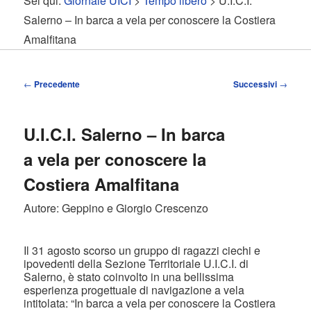
Sei qui:
Giornale UICI
>
Tempo libero
> U.I.C.I.
contenuto
contenuto
Salerno – In barca a vela per conoscere la Costiera
Amalfitana
principale
secondario
Navigazione
←
Precedente
Successivi
→
articolo
U.I.C.I. Salerno – In barca
a vela per conoscere la
Costiera Amalfitana
Autore: Geppino e Giorgio Crescenzo
Il 31 agosto scorso un gruppo di ragazzi ciechi e
ipovedenti della Sezione Territoriale U.I.C.I. di
Salerno, è stato coinvolto in una bellissima
esperienza progettuale di navigazione a vela
intitolata: “In barca a vela per conoscere la Costiera