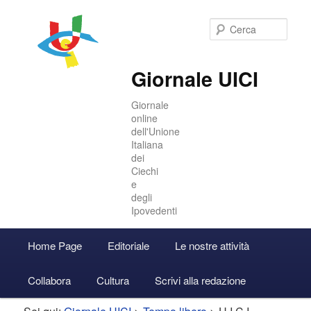
Cer
Giornale UICI
Giornale
online
dell'Unione
Italiana
dei
Ciechi
e
degli
Ipovedenti
Menu
Home Page
Editoriale
Le nostre attività
Vai
Vai
Accedi
principale
Collabora
Cultura
Scrivi alla redazione
al
al