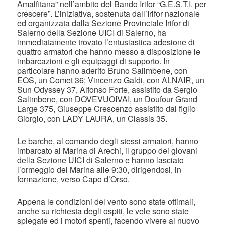
Amalfitana” nell’ambito del Bando Irifor “G.E.S.T.I. per
crescere”. L’iniziativa, sostenuta dall’Irifor nazionale
ed organizzata dalla Sezione Provinciale Irifor di
Salerno della Sezione UICI di Salerno, ha
immediatamente trovato l’entusiastica adesione di
quattro armatori che hanno messo a disposizione le
imbarcazioni e gli equipaggi di supporto. In
particolare hanno aderito Bruno Salimbene, con
EOS, un Comet 36; Vincenzo Galdi, con ALNAIR, un
Sun Odyssey 37, Alfonso Forte, assistito da Sergio
Salimbene, con DOVEVUOIVAI, un Doufour Grand
Large 375, Giuseppe Crescenzo assistito dal figlio
Giorgio, con LADY LAURA, un Classis 35.
Le barche, al comando degli stessi armatori, hanno
imbarcato al Marina di Arechi, il gruppo dei giovani
della Sezione UICI di Salerno e hanno lasciato
l’ormeggio del Marina alle 9:30, dirigendosi, in
formazione, verso Capo d’Orso.
Appena le condizioni del vento sono state ottimali,
anche su richiesta degli ospiti, le vele sono state
spiegate ed i motori spenti, facendo vivere al nuovo