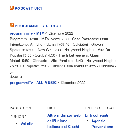
PODCAST UICI
PROGRAMMI TV DI OGGI
4 Dicembre 2022
programmiTv - MTV
Programmi 07:00 - MTV News07:30 - Case Pazzesche08:00 -
Friendzone: Amici o Fidanzati?09:45 - Calciatori - Giovani
Speranze12:00 - New Girl13:00 - Hollywood Heights - Vita Da
Popstar13:55 - Scrubs14:50 - The Inbetweeners: Quasi
Maturi15:50 - Ginnaste - Vite Parallele 16:40 - Hollywood Heights
- Vita Da Popstar17:30 - Catfish: False Identita'18:25 - Ginnaste -
[…]
Acor3.it
4 Dicembre 2022
programmiTv - ALL MUSIC
Programmi 06.30 Star.Meteo.News 09.30 The Club 10.00 Deejay
chiama Italia 12.00 Inbox 13.00 13.00 All News 13.05 Inbox 13.30
The Club 14.00 Community 15.00 All music loves you 16.00 16.00
All News 16.05 Rotazione musicale 19.00 All News 19.05 The
PARLA CON
UICI
ENTI COLLEGATI
Club 19.30 19.30 Human Guinea Pigs 20.00 Inbox 21.00 Code
Altro indirizzo web
Enti collegati
Monkeys 21.30 Sons of Butcher […]
L’UNIONE
dell'Unione
Agenzia
Acor3.it
Vai alla
4 Dicembre 2022
Italiana dei Ciechi
Prevenzione
programmiTv - ITALIA 1