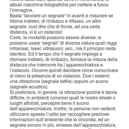
attuali macchine fotografiche per mettere a fuoco
l’immagine.
Basta “lanciare un segnale” in avanti e misurare se
ritorna indietro, di rimbalzo e riflesso, un altro
segnale: vuol dire che di fronte, ad una certa
distanza, vi è un ostacolo!
Certo, le modalità possono essere diverse: si
possono usare “segnali” di diversa natura quali raggi
infrarossi, laser, ultrasuoni, ecc., ma il principio resta
identico. Ed il tempo che il segnale impiega a
ritornare indietro, di rimbalzo, fornisce la misura della
distanza che intercorre fra l’apparecchiatura e
l’ostacolo. Occorre quindi decidere come comunicare
al cieco la presenza di un ostacolo. Due i sistemi:
una vibrazione (segnale tattile) oppure un suono
(segnale acustico).
Si preferisce, in genere, la vibrazione poiché è talora
difficile, in ambienti rumorosi quali le nostre strade o
luoghi affollati, percepire bene il suono
dell’apparecchiatura. Inoltre, le persone non vedenti
utilizzano spesso l’udito per raccogliere preziose
informazioni sull’ambiente che le circonda, ed un
segnale sonoro in più, emesso dall’apparecchiatura,