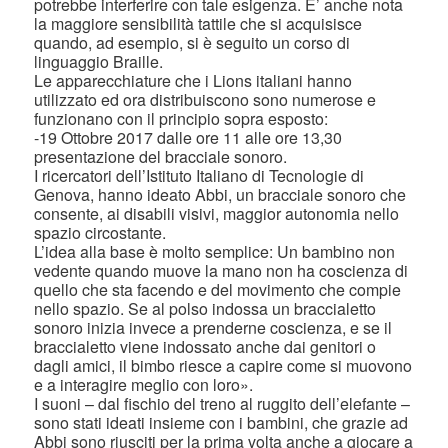
potrebbe interferire con tale esigenza. E’ anche nota
la maggiore sensibilità tattile che si acquisisce
quando, ad esempio, si è seguito un corso di
linguaggio Braille.
Le apparecchiature che i Lions italiani hanno
utilizzato ed ora distribuiscono sono numerose e
funzionano con il principio sopra esposto:
-19 Ottobre 2017 dalle ore 11 alle ore 13,30
presentazione del bracciale sonoro.
I ricercatori dell’Istituto Italiano di Tecnologie di
Genova, hanno ideato Abbi, un bracciale sonoro che
consente, ai disabili visivi, maggior autonomia nello
spazio circostante.
L’idea alla base è molto semplice: Un bambino non
vedente quando muove la mano non ha coscienza di
quello che sta facendo e del movimento che compie
nello spazio. Se al polso indossa un braccialetto
sonoro inizia invece a prenderne coscienza, e se il
braccialetto viene indossato anche dai genitori o
dagli amici, il bimbo riesce a capire come si muovono
e a interagire meglio con loro».
I suoni – dal fischio del treno al ruggito dell’elefante –
sono stati ideati insieme con i bambini, che grazie ad
Abbi sono riusciti per la prima volta anche a giocare a