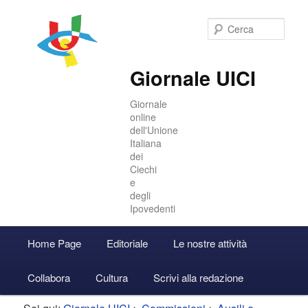
Cer
Giornale UICI
Giornale
online
dell'Unione
Italiana
dei
Ciechi
e
degli
Ipovedenti
Menu
Home Page
Editoriale
Le nostre attività
Vai
Vai
Accedi
principale
Collabora
Cultura
Scrivi alla redazione
al
al