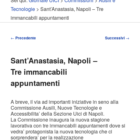
Sei qui:
Giornale UICI
>
Commissioni
>
Ausili e
contenuto
contenuto
Tecnologie
> Sant’Anastasia, Napoli – Tre
immancabili appuntamenti
principale
secondario
Navigazione
←
Precedente
Successivi
→
articolo
Sant’Anastasia, Napoli –
Tre immancabili
appuntamenti
A breve, il via ad importanti iniziative in seno alla
Commissione Ausili, Nuove Tecnologie e
Accessibilita’ della Sezione Uici di Napoli.
La Commissione inaugura la nuova stagione
lavorativa con tre immancabili appuntamenti dove si
vedra’ protagonista la nuova tecnologia che ci
sorprendera’ per la realizzazione