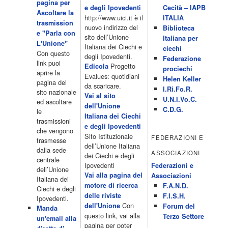
pagina per
Programmi 06.35 Cartoni Animati 09.05 Telefilm:Starsky & Hutch
e degli Ipovedenti
Cecità – IAPB
Ascoltare la
10.10 Telefilm:Supercar 12.15 12.15 Secondo voi 12.25 Studio
http://www.uici.it è il
ITALIA
trasmission
Aperto 13.00 Studio Sport 13.40 Cartoni animati 14.30 I Simpson
nuovo indirizzo del
Biblioteca
e "Parla con
15.00 Telefilm:Paso adelante 15.55 15.55 Telefilm:Wildfire 16.50
sito dell’Unione
Italiana per
L'Unione"
Cartoni animati 18.30 Studio Aperto 19.05 Don Luca c'� 19.35
Italiana dei Ciechi e
ciechi
Con questo
19.35 Medici miei 20.05 Camera caf� 20.30 La ruota della
degli Ipovedenti.
Federazione
link puoi
fortuna 21.10 […]
Progetto
Edicola
prociechi
aprire la
Acor3.it
Evalues: quotidiani
Helen Keller
pagina del
4 Dicembre 2022
da scaricare.
programmiTv - LA 7
I.Ri.Fo.R.
sito nazionale
Programmi 06:00 - Tg La7/meteo/oroscopo/traffico06:55 - Movie
Vai al sito
U.N.I.Vo.C.
ed ascoltare
Flash07:00 - Omnibus ? Rassegna stampa07:30 - Tg La707:50 -
dell'Unione
C.D.G.
le
Omnibus09:50 - Coffee Break11:00 - L?aria che tira12:25 - I
Italiana dei Ciechi
trasmissioni
men� di Benedetta13:30 - Tg La714:00 - Tg La7 Cronache14:40 -
e degli Ipovedenti
che vengono
Telefilm: Le strade di San Francisco - Omicidio di primo grado -
Sito Istituzionale
FEDERAZIONI E
trasmesse
Una scuola di paura 16:30 […]
dell’Unione Italiana
dalla sede
ASSOCIAZIONI
Acor3.it
dei Ciechi e degli
centrale
4 Dicembre 2022
programmiTv - CANALE 5
Ipovedenti
Federazioni e
dell’Unione
Programmi 2/3 06.00 TG5/Traffico/Meteo/Borse e monete 08.00
Vai alla pagina del
Associazioni
Italiana dei
TG5 Mattina 08.40 Mattino Cinque(TG5-Ore 10) 11.00 Forum
motore di ricerca
F.A.N.D.
Ciechi e degli
13.00 2/3 13.00 TG5 13.40 Beautiful 14.10 Centovetrine 14.45
delle riviste
F.I.S.H.
Ipovedenti.
Uomini e donne 16.15 2/3 16.15 Amici 16.55 Pomeriggio
Con
dell'Unione
Forum del
Manda
cinque(All'interno: TG5-5 minuti 17.55) 18.50 Chi vuol essere
questo link, vai alla
Terzo Settore
un'email alla
milionario 20.00 2/3 20.00 TG5 20.30 Striscia la notizia 21.10
pagina per poter