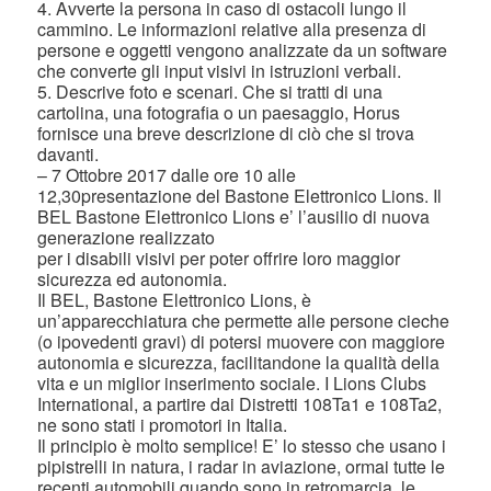
4. Avverte la persona in caso di ostacoli lungo il
cammino. Le informazioni relative alla presenza di
persone e oggetti vengono analizzate da un software
che converte gli input visivi in istruzioni verbali.
5. Descrive foto e scenari. Che si tratti di una
cartolina, una fotografia o un paesaggio, Horus
fornisce una breve descrizione di ciò che si trova
davanti.
– 7 Ottobre 2017 dalle ore 10 alle
12,30presentazione del Bastone Elettronico Lions. Il
BEL Bastone Elettronico Lions e’ l’ausilio di nuova
generazione realizzato
per i disabili visivi per poter offrire loro maggior
sicurezza ed autonomia.
Il BEL, Bastone Elettronico Lions, è
un’apparecchiatura che permette alle persone cieche
(o ipovedenti gravi) di potersi muovere con maggiore
autonomia e sicurezza, facilitandone la qualità della
vita e un miglior inserimento sociale. I Lions Clubs
International, a partire dai Distretti 108Ta1 e 108Ta2,
ne sono stati i promotori in Italia.
Il principio è molto semplice! E’ lo stesso che usano i
pipistrelli in natura, i radar in aviazione, ormai tutte le
recenti automobili quando sono in retromarcia, le