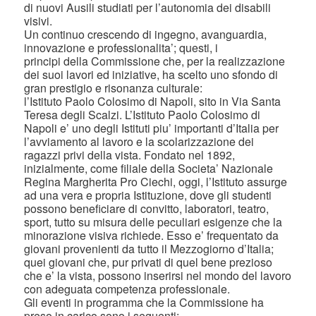
di nuovi Ausili studiati per l’autonomia dei disabili
visivi.
Un continuo crescendo di ingegno, avanguardia,
innovazione e professionalita’; questi, i
principi della Commissione che, per la realizzazione
dei suoi lavori ed iniziative, ha scelto uno sfondo di
gran prestigio e risonanza culturale:
l’Istituto Paolo Colosimo di Napoli, sito in Via Santa
Teresa degli Scalzi. L’Istituto Paolo Colosimo di
Napoli e’ uno degli Istituti piu’ importanti d’Italia per
l’avviamento al lavoro e la scolarizzazione dei
ragazzi privi della vista. Fondato nel 1892,
inizialmente, come filiale della Societa’ Nazionale
Regina Margherita Pro Ciechi, oggi, l’Istituto assurge
ad una vera e propria Istituzione, dove gli studenti
possono beneficiare di convitto, laboratori, teatro,
sport, tutto su misura delle peculiari esigenze che la
minorazione visiva richiede. Esso e’ frequentato da
giovani provenienti da tutto il Mezzogiorno d’Italia;
quei giovani che, pur privati di quel bene prezioso
che e’ la vista, possono inserirsi nel mondo del lavoro
con adeguata competenza professionale.
Gli eventi in programma che la Commissione ha
preso in carico sono i seguenti: