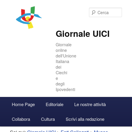
Cer
Giornale UICI
Giornale
online
dell'Unione
Italiana
dei
Ciechi
e
degli
Ipovedenti
Menu
Home Page
Editoriale
Le nostre attività
Vai
Vai
Accedi
principale
Collabora
Cultura
Scrivi alla redazione
al
al