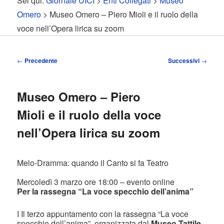
Sei qui:
Giornale UICI
>
Enti Collegati
>
Museo
contenuto
contenuto
Omero
> Museo Omero – Piero Mioli e il ruolo della
voce nell’Opera lirica su zoom
principale
secondario
Navigazione
←
Precedente
Successivi
→
articolo
Museo Omero – Piero
Mioli e il ruolo della voce
nell’Opera lirica su zoom
Melo-Dramma: quando il Canto si fa Teatro
Mercoledì 3 marzo ore 18:00 – evento online
Per la rassegna “La voce specchio dell’anima”
I Il terzo appuntamento con la rassegna “La voce
specchio dell’anima”, organizzata dal
Museo Tattile