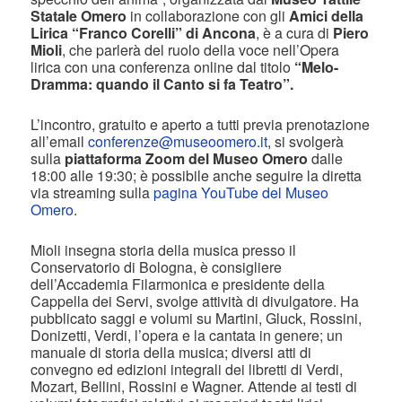
Statale Omero
in collaborazione con gli
Amici della
Lirica “Franco Corelli” di Ancona
, è a cura di
Piero
Mioli
, che parlerà del ruolo della voce nell’Opera
lirica con una conferenza online dal titolo
“Melo-
Dramma: quando il Canto si fa Teatro”.
L’incontro, gratuito e aperto a tutti previa prenotazione
all’email
conferenze@museoomero.it
, si svolgerà
sulla
piattaforma Zoom del Museo Omero
dalle
18:00 alle 19:30; è possibile anche seguire la diretta
via streaming sulla
pagina YouTube del Museo
Omero
.
Mioli insegna storia della musica presso il
Conservatorio di Bologna, è consigliere
dell’Accademia Filarmonica e presidente della
Cappella dei Servi, svolge attività di divulgatore. Ha
pubblicato saggi e volumi su Martini, Gluck, Rossini,
Donizetti, Verdi, l’opera e la cantata in genere; un
manuale di storia della musica; diversi atti di
convegno ed edizioni integrali dei libretti di Verdi,
Mozart, Bellini, Rossini e Wagner. Attende ai testi di