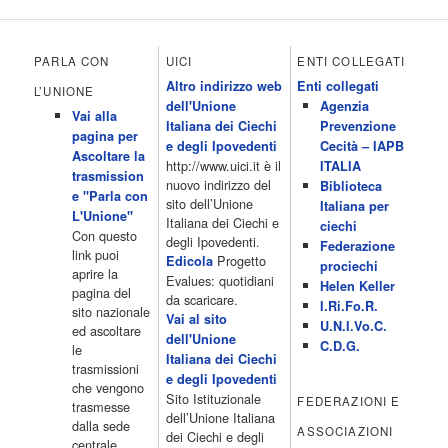
chiama Italia 12.00 Inbox 13.00 13.00 All News 13.05 Inbox 13.30
The Club 14.00 Community 15.00 All music loves you 16.00 16.00
All News 16.05 Rotazione musicale 19.00 All News 19.05 The
PARLA CON
UICI
ENTI COLLEGATI
Club 19.30 19.30 Human Guinea Pigs 20.00 Inbox 21.00 Code
Altro indirizzo web
Enti collegati
Monkeys 21.30 Sons of Butcher […]
L’UNIONE
dell'Unione
Agenzia
Acor3.it
Vai alla
4 Dicembre 2022
Italiana dei Ciechi
Prevenzione
programmiTv - ITALIA 1
pagina per
Programmi 06.35 Cartoni Animati 09.05 Telefilm:Starsky & Hutch
e degli Ipovedenti
Cecità – IAPB
Ascoltare la
10.10 Telefilm:Supercar 12.15 12.15 Secondo voi 12.25 Studio
http://www.uici.it è il
ITALIA
trasmission
Aperto 13.00 Studio Sport 13.40 Cartoni animati 14.30 I Simpson
nuovo indirizzo del
Biblioteca
e "Parla con
15.00 Telefilm:Paso adelante 15.55 15.55 Telefilm:Wildfire 16.50
sito dell’Unione
Italiana per
L'Unione"
Cartoni animati 18.30 Studio Aperto 19.05 Don Luca c'� 19.35
Italiana dei Ciechi e
ciechi
Con questo
19.35 Medici miei 20.05 Camera caf� 20.30 La ruota della
degli Ipovedenti.
Federazione
link puoi
fortuna 21.10 […]
Progetto
Edicola
prociechi
aprire la
Acor3.it
Evalues: quotidiani
Helen Keller
pagina del
4 Dicembre 2022
da scaricare.
programmiTv - LA 7
I.Ri.Fo.R.
sito nazionale
Programmi 06:00 - Tg La7/meteo/oroscopo/traffico06:55 - Movie
Vai al sito
U.N.I.Vo.C.
ed ascoltare
Flash07:00 - Omnibus ? Rassegna stampa07:30 - Tg La707:50 -
dell'Unione
C.D.G.
le
Omnibus09:50 - Coffee Break11:00 - L?aria che tira12:25 - I
Italiana dei Ciechi
trasmissioni
men� di Benedetta13:30 - Tg La714:00 - Tg La7 Cronache14:40 -
e degli Ipovedenti
che vengono
Telefilm: Le strade di San Francisco - Omicidio di primo grado -
Sito Istituzionale
FEDERAZIONI E
trasmesse
Una scuola di paura 16:30 […]
dell’Unione Italiana
dalla sede
ASSOCIAZIONI
Acor3.it
dei Ciechi e degli
centrale