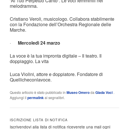
“Al Tuo Perpetuo Canto”. Le voci femminili nel
melodramma.
Cristiano Veroli, musicologo. Collabora stabilmente
con la Fondazione dell’Orchestra Regionale delle
Marche.
·
Mercoledì 24 marzo
La voce è la tua impronta digitale – Il teatro. Il
doppiaggio. La vita
Luca Violini, attore e doppiatore. Fondatore di
Quellicheconlavoce.
Questo articolo è stato pubblicato in
Museo Omero
da
Giada Voci
.
Aggiungi il
permalink
ai segnalibri.
ISCRIZIONE LISTA DI NOTIFICA
Iscrivendovi alla lista di notifica riceverete una mail ogni