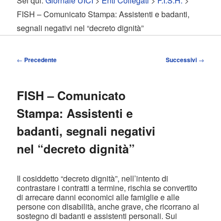
Sei qui:
Giornale UICI
>
Enti Collegati
>
F.I.S.H.
>
contenuto
contenuto
FISH – Comunicato Stampa: Assistenti e badanti,
segnali negativi nel “decreto dignità”
principale
secondario
Navigazione
←
Precedente
Successivi
→
articolo
FISH – Comunicato
Stampa: Assistenti e
badanti, segnali negativi
nel “decreto dignità”
Il cosiddetto “decreto dignità”, nell’intento di
contrastare i contratti a termine, rischia se convertito
di arrecare danni economici alle famiglie e alle
persone con disabilità, anche grave, che ricorrano al
sostegno di badanti e assistenti personali. Sui