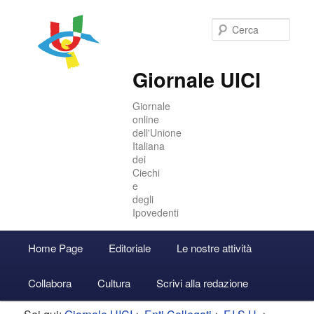
Cer
Giornale UICI
Giornale
online
dell'Unione
Italiana
dei
Ciechi
e
degli
Ipovedenti
Menu
Home Page
Editoriale
Le nostre attività
Vai
Vai
Accedi
principale
Collabora
Cultura
Scrivi alla redazione
al
al