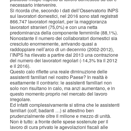
necessario intervenire.
Si ricorda che, secondo i dati dell’Osservatorio INPS
sui lavoratori domestici, nel 2016 sono stati registrati
866.747 lavoratori regolari, per la maggioranza
lavoratori stranieri (75,0%) e con una netta
predominanza della componente femminile (88,1%).
Nonostante il numero dei collaboratori domestici sia
cresciuto enormemente, arrivando quasi a
raddoppiare nell’arco di un decennio (2002-2012),
l’INPS ha rilevato a partire dal 2013 una contrazione
del numero dei lavoratori regolari (-14,3% tra il 2012
e il 2016).
Questo calo riflette una reale diminuzione delle
assistenti familiari nel nostro Paese? In realtà è
esattamente il contrario: le assistenti familiari non
solo non risultano in calo, ma anzi aumentano, e in
questo momento proprio nel mercato del lavoro
irregolare.
Ed infatti complessivamente si stima che le assistenti
familiari (colf, badanti …) si attestino ben
prudenzialmente oltre il milione e mezzo di unità.
Non è tutto: a fronte delle spese sostenute per il
lavoro di cura privato le agevolazioni fiscali alle