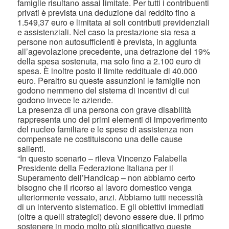
famiglie risultano assai limitate. Per tutti i contribuenti
privati è prevista una deduzione dal reddito fino a
1.549,37 euro e limitata ai soli contributi previdenziali
e assistenziali. Nel caso la prestazione sia resa a
persone non autosufficienti è prevista, in aggiunta
all’agevolazione precedente, una detrazione del 19%
della spesa sostenuta, ma solo fino a 2.100 euro di
spesa. È inoltre posto il limite reddituale di 40.000
euro. Peraltro su queste assunzioni le famiglie non
godono nemmeno del sistema di incentivi di cui
godono invece le aziende.
La presenza di una persona con grave disabilità
rappresenta uno dei primi elementi di impoverimento
del nucleo familiare e le spese di assistenza non
compensate ne costituiscono una delle cause
salienti.
“In questo scenario – rileva Vincenzo Falabella
Presidente della Federazione Italiana per il
Superamento dell’Handicap – non abbiamo certo
bisogno che il ricorso al lavoro domestico venga
ulteriormente vessato, anzi. Abbiamo tutti necessità
di un intervento sistematico. E gli obiettivi immediati
(oltre a quelli strategici) devono essere due. Il primo
sostenere in modo molto più significativo queste