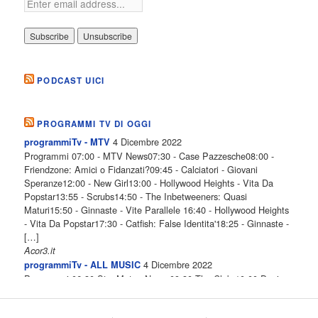
PODCAST UICI
PROGRAMMI TV DI OGGI
4 Dicembre 2022
programmiTv - MTV
Programmi 07:00 - MTV News07:30 - Case Pazzesche08:00 -
Friendzone: Amici o Fidanzati?09:45 - Calciatori - Giovani
Speranze12:00 - New Girl13:00 - Hollywood Heights - Vita Da
Popstar13:55 - Scrubs14:50 - The Inbetweeners: Quasi
Maturi15:50 - Ginnaste - Vite Parallele 16:40 - Hollywood Heights
- Vita Da Popstar17:30 - Catfish: False Identita'18:25 - Ginnaste -
[…]
Acor3.it
4 Dicembre 2022
programmiTv - ALL MUSIC
Programmi 06.30 Star.Meteo.News 09.30 The Club 10.00 Deejay
chiama Italia 12.00 Inbox 13.00 13.00 All News 13.05 Inbox 13.30
The Club 14.00 Community 15.00 All music loves you 16.00 16.00