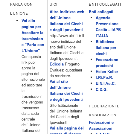
All News 16.05 Rotazione musicale 19.00 All News 19.05 The
PARLA CON
UICI
ENTI COLLEGATI
Club 19.30 19.30 Human Guinea Pigs 20.00 Inbox 21.00 Code
Altro indirizzo web
Enti collegati
Monkeys 21.30 Sons of Butcher […]
L’UNIONE
dell'Unione
Agenzia
Acor3.it
Vai alla
4 Dicembre 2022
Italiana dei Ciechi
Prevenzione
programmiTv - ITALIA 1
pagina per
Programmi 06.35 Cartoni Animati 09.05 Telefilm:Starsky & Hutch
e degli Ipovedenti
Cecità – IAPB
Ascoltare la
10.10 Telefilm:Supercar 12.15 12.15 Secondo voi 12.25 Studio
http://www.uici.it è il
ITALIA
trasmission
Aperto 13.00 Studio Sport 13.40 Cartoni animati 14.30 I Simpson
nuovo indirizzo del
Biblioteca
e "Parla con
15.00 Telefilm:Paso adelante 15.55 15.55 Telefilm:Wildfire 16.50
sito dell’Unione
Italiana per
L'Unione"
Cartoni animati 18.30 Studio Aperto 19.05 Don Luca c'� 19.35
Italiana dei Ciechi e
ciechi
Con questo
19.35 Medici miei 20.05 Camera caf� 20.30 La ruota della
degli Ipovedenti.
Federazione
link puoi
fortuna 21.10 […]
Progetto
Edicola
prociechi
aprire la
Acor3.it
Evalues: quotidiani
Helen Keller
pagina del
4 Dicembre 2022
da scaricare.
programmiTv - LA 7
I.Ri.Fo.R.
sito nazionale
Programmi 06:00 - Tg La7/meteo/oroscopo/traffico06:55 - Movie
Vai al sito
U.N.I.Vo.C.
ed ascoltare
Flash07:00 - Omnibus ? Rassegna stampa07:30 - Tg La707:50 -
dell'Unione
C.D.G.
le
Omnibus09:50 - Coffee Break11:00 - L?aria che tira12:25 - I
Italiana dei Ciechi
trasmissioni
men� di Benedetta13:30 - Tg La714:00 - Tg La7 Cronache14:40 -
e degli Ipovedenti
che vengono
Telefilm: Le strade di San Francisco - Omicidio di primo grado -
Sito Istituzionale
FEDERAZIONI E
trasmesse
Una scuola di paura 16:30 […]
dell’Unione Italiana
dalla sede
ASSOCIAZIONI
Acor3.it
dei Ciechi e degli
centrale
4 Dicembre 2022
programmiTv - CANALE 5
Ipovedenti
Federazioni e
dell’Unione
Programmi 2/3 06.00 TG5/Traffico/Meteo/Borse e monete 08.00
Vai alla pagina del
Associazioni
Italiana dei
TG5 Mattina 08.40 Mattino Cinque(TG5-Ore 10) 11.00 Forum