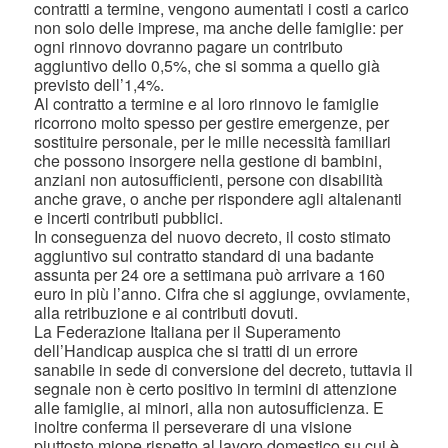
contratti a termine, vengono aumentati i costi a carico
non solo delle imprese, ma anche delle famiglie: per
ogni rinnovo dovranno pagare un contributo
aggiuntivo dello 0,5%, che si somma a quello già
previsto dell’1,4%.
Al contratto a termine e al loro rinnovo le famiglie
ricorrono molto spesso per gestire emergenze, per
sostituire personale, per le mille necessità familiari
che possono insorgere nella gestione di bambini,
anziani non autosufficienti, persone con disabilità
anche grave, o anche per rispondere agli altalenanti
e incerti contributi pubblici.
In conseguenza del nuovo decreto, il costo stimato
aggiuntivo sul contratto standard di una badante
assunta per 24 ore a settimana può arrivare a 160
euro in più l’anno. Cifra che si aggiunge, ovviamente,
alla retribuzione e ai contributi dovuti.
La Federazione Italiana per il Superamento
dell’Handicap auspica che si tratti di un errore
sanabile in sede di conversione del decreto, tuttavia il
segnale non è certo positivo in termini di attenzione
alle famiglie, ai minori, alla non autosufficienza. E
inoltre conferma il perseverare di una visione
piuttosto miope rispetto al lavoro domestico su cui è