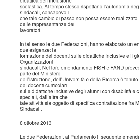
didattica dell’inclusione
scolastica. Al tempo stesso rispettano l’autonomia neg
sindacali, consapevoli
che tale cambio di passo non possa essere realizzato 
delle rappresentanze dei
lavoratori.
In tal senso le due Federazioni, hanno elaborato un 
due esigenze: la
formazione dei docenti sulle didattiche inclusive e il g
Organizzazioni
sindacali. Nel loro emendamento FISH e FAND prevedo
parte del Ministero
dell’Istruzione, dell’Università e della Ricerca è tenut
dei docenti curricolari
sulle didattiche inclusive degli alunni con disabilità e c
speciali, dall’altra che
tale attività sia oggetto di specifica contrattazione fr
Sindacali.
8 ottobre 2013
Le due Federazioni, al Parlamento il seguente emen