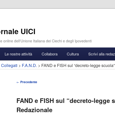
rnale UICI
e online dell'Unione Italiana dei Ciechi e degli Ipovedenti
Le nostre attività
Collabora
Cultura
Scrivi alla reda
 Collegati
>
F.A.N.D.
> FAND e FISH sul “decreto-legge scuola”
Navigazione
←
Precedente
articolo
FAND e FISH sul “decreto-legge s
Redazionale