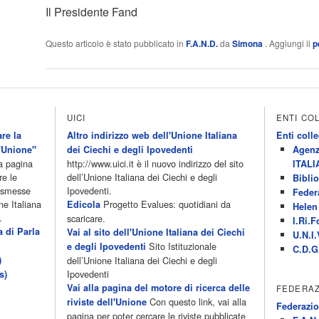
Il Presidente Fand
Questo articolo è stato pubblicato in
F.A.N.D.
da
Simona
. Aggiungi il
p
UICI
ENTI CO
re la
Altro indirizzo web dell'Unione Italiana
Enti colle
'Unione"
dei Ciechi e degli Ipovedenti
Agenz
la pagina
http://www.uici.it è il nuovo indirizzo del sito
ITALI
re le
dell’Unione Italiana dei Ciechi e degli
Biblio
rasmesse
Ipovedenti.
Feder
ne Italiana
Progetto Evalues: quotidiani da
Edicola
Helen 
.
scaricare.
I.Ri.F
a di Parla
Vai al sito dell'Unione Italiana dei Ciechi
U.N.I.
Sito Istituzionale
e degli Ipovedenti
C.D.G
)
dell’Unione Italiana dei Ciechi e degli
Ipovedenti
s)
Vai alla pagina del motore di ricerca delle
FEDERAZ
Con questo link, vai alla
riviste dell'Unione
Federazio
pagina per poter cercare le riviste pubblicate