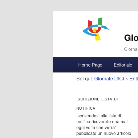
Gio
Giornal
Menu
Home Page
Editoriale
Vai
Vai
Accedi
principale
Sei qui:
Giornale UICI
>
Enti
al
al
contenuto
contenuto
ISCRIZIONE LISTA DI
NOTIFICA
principale
secondario
Iscrivendovi alla lista di
notifica riceverete una mail
ogni volta che verra'
pubblicato un nuovo articolo