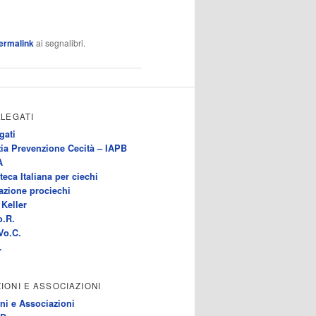
ermalink
ai segnalibri.
LLEGATI
gati
ia Prevenzione Cecità – IAPB
A
teca Italiana per ciechi
azione prociechi
Keller
o.R.
Vo.C.
.
IONI E ASSOCIAZIONI
ni e Associazioni