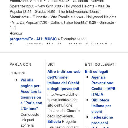
Friendzone: Amici o Fidanzati?09:45 - Calciatori - Giovani
Speranze12:00 - New Girl13:00 - Hollywood Heights - Vita Da
Popstar13:55 - Scrubs14:50 - The Inbetweeners: Quasi
Maturi15:50 - Ginnaste - Vite Parallele 16:40 - Hollywood Heights
- Vita Da Popstar17:30 - Catfish: False Identita'18:25 - Ginnaste -
[…]
Acor3.it
4 Dicembre 2022
programmiTv - ALL MUSIC
Programmi 06.30 Star.Meteo.News 09.30 The Club 10.00 Deejay
chiama Italia 12.00 Inbox 13.00 13.00 All News 13.05 Inbox 13.30
The Club 14.00 Community 15.00 All music loves you 16.00 16.00
All News 16.05 Rotazione musicale 19.00 All News 19.05 The
PARLA CON
UICI
ENTI COLLEGATI
Club 19.30 19.30 Human Guinea Pigs 20.00 Inbox 21.00 Code
Altro indirizzo web
Enti collegati
Monkeys 21.30 Sons of Butcher […]
L’UNIONE
dell'Unione
Agenzia
Acor3.it
Vai alla
4 Dicembre 2022
Italiana dei Ciechi
Prevenzione
programmiTv - ITALIA 1
pagina per
Programmi 06.35 Cartoni Animati 09.05 Telefilm:Starsky & Hutch
e degli Ipovedenti
Cecità – IAPB
Ascoltare la
10.10 Telefilm:Supercar 12.15 12.15 Secondo voi 12.25 Studio
http://www.uici.it è il
ITALIA
trasmission
Aperto 13.00 Studio Sport 13.40 Cartoni animati 14.30 I Simpson
nuovo indirizzo del
Biblioteca
e "Parla con
15.00 Telefilm:Paso adelante 15.55 15.55 Telefilm:Wildfire 16.50
sito dell’Unione
Italiana per
L'Unione"
Cartoni animati 18.30 Studio Aperto 19.05 Don Luca c'� 19.35
Italiana dei Ciechi e
ciechi
Con questo
19.35 Medici miei 20.05 Camera caf� 20.30 La ruota della
degli Ipovedenti.
Federazione
link puoi
fortuna 21.10 […]
Progetto
Edicola
prociechi
aprire la
Acor3.it
Evalues: quotidiani