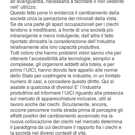
all’avanguardia, necessaria a facilitare il non vedente
nell’ utilizzo.
Questo fatto pone in evidenza il cambiamento della
società circa la percezione dei minorati della vista.
Se da una parte gli spazi occupazionali per i ciechi
tendono a modificarsi, a fronte di una società più
intransigente e meno indulgente, dall’altra il fatto
riportato dimostra la considerazione dell’industria
relativamente alla loro capacità produttiva.
Tutti coloro che hanno problemi visivi sanno che per
ottenere l’accessibilità alle tecnologie, semplici e
complesse, gli organismi addetti alla tutela, e per
primo l’UICI, hanno dovuto fare appello alle norme
dello Stato per costringere le industrie, in un limitato
numero di casi, a concedere questo diritto. Qui si
assiste a qualcosa di diverso! E’ l’industria
produttrice ad informare l’UICI riguardo alla presenza
sul mercato di apparecchiature inclusive, utili al
lavoro anche dei ciechi. Sicuramente, ancora,
occorre percorrere molta strada prima di percepire gli
effetti positivi del cambiamento accennato ma la
nuova collocazione dei ciechi nel mercato determina
il paradigma da cui declinare il rapporto fra i ciechi e
la società nei diversi contesti di vita.