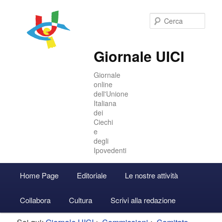
Cer
Giornale UICI
Giornale
online
dell'Unione
Italiana
dei
Ciechi
e
degli
Ipovedenti
Menu
Home Page
Editoriale
Le nostre attività
Vai
Vai
Accedi
principale
Collabora
Cultura
Scrivi alla redazione
al
al