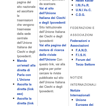
Helen Keller
pagina del
4 Dicembre 2022
da scaricare.
programmiTv - LA 7
I.Ri.Fo.R.
sito nazionale
Programmi 06:00 - Tg La7/meteo/oroscopo/traffico06:55 - Movie
Vai al sito
U.N.I.Vo.C.
ed ascoltare
Flash07:00 - Omnibus ? Rassegna stampa07:30 - Tg La707:50 -
dell'Unione
C.D.G.
le
Omnibus09:50 - Coffee Break11:00 - L?aria che tira12:25 - I
Italiana dei Ciechi
trasmissioni
men� di Benedetta13:30 - Tg La714:00 - Tg La7 Cronache14:40 -
e degli Ipovedenti
che vengono
Telefilm: Le strade di San Francisco - Omicidio di primo grado -
Sito Istituzionale
FEDERAZIONI E
trasmesse
Una scuola di paura 16:30 […]
dell’Unione Italiana
dalla sede
ASSOCIAZIONI
Acor3.it
dei Ciechi e degli
centrale
4 Dicembre 2022
programmiTv - CANALE 5
Ipovedenti
Federazioni e
dell’Unione
Programmi 2/3 06.00 TG5/Traffico/Meteo/Borse e monete 08.00
Vai alla pagina del
Associazioni
Italiana dei
TG5 Mattina 08.40 Mattino Cinque(TG5-Ore 10) 11.00 Forum
motore di ricerca
F.A.N.D.
Ciechi e degli
13.00 2/3 13.00 TG5 13.40 Beautiful 14.10 Centovetrine 14.45
delle riviste
F.I.S.H.
Ipovedenti.
Uomini e donne 16.15 2/3 16.15 Amici 16.55 Pomeriggio
Con
dell'Unione
Forum del
Manda
cinque(All'interno: TG5-5 minuti 17.55) 18.50 Chi vuol essere
questo link, vai alla
Terzo Settore
un'email alla
milionario 20.00 2/3 20.00 TG5 20.30 Striscia la notizia 21.10
pagina per poter
diretta di
Telefilm:Amiche mie 23.30 2/3 […]
cercare le riviste
Parla con
Acor3.it
pubblicate sul sito
NOTIZIE
L'Unione
4 Dicembre 2022
programmiTv - RETE 4
dell’Unione Italiana
Ascolta la
INTERNAZIONALI
Programmi 05.40 TG4-Rassegna stampa 05.55 Secondo
dei Ciechi e degli
diretta (link
voi/Peste e corna e.. 06.05 Telefilm:Chips/Mediashopping 07.30
Notizie
Ipovedenti.
asx)
Telefilm:Charlie's Angels 08.30 Telefilm:Hunter 09.30 Febbre
Internazionali
Ascolta la
d'amore/Bianca 11.30 TG4-Telegiornale 11.40 My Life 12.40 12.40
Unione
diretta (link
Telefilm:Detective in corsia 13.30 TG4-Telegiornale 14.00
Europea dei