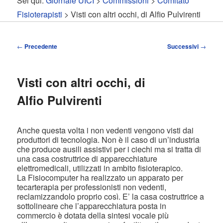
Sei qui:
Giornale UICI
>
Commissioni
>
Comitato
contenuto
contenuto
Fisioterapisti
> Visti con altri occhi, di Alfio Pulvirenti
principale
secondario
Navigazione
←
Precedente
Successivi
→
articolo
Visti con altri occhi, di
Alfio Pulvirenti
Anche questa volta i non vedenti vengono visti dai
produttori di tecnologia. Non è il caso di un’industria
che produce ausili assistivi per i ciechi ma si tratta di
una casa costruttrice di apparecchiature
elettromedicali, utilizzati in ambito fisioterapico.
La Fisiocomputer ha realizzato un apparato per
tecarterapia per professionisti non vedenti,
reclamizzandolo proprio così. E’ la casa costruttrice a
sottolineare che l’apparecchiatura posta in
commercio è dotata della sintesi vocale più