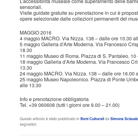
L’accessibilità museale come superamento delle barrie
sensoriali.
Visite guidate gratuite su prenotazione in cui è proposta
opere selezionate dalle collezioni permanenti del mus
MAGGIO 2016
4 maggio MACRO. Via Nizza. 138 – dalle ore 10.30 al
5 maggio Galleria d’Arte Moderna. Via Francesco Crispi
18.30
11 maggio Museo di Roma. Piazza di S. Pantaleo. 10 –
18 maggio Galleria d’Arte Moderna. Via Francesco Crisp
13.30
24 maggio MACRO. Via Nizza. 138 – dalle ore 16.00 a
25 maggio Museo Napoleonico. Piazza di Ponte Umbert
alle 13.30
Info e prenotazione obbligatoria
Tel. +39 060608 (tutti i giorni ore 9.00 – 21.00)
Questo articolo è stato pubblicato in
Beni Culturali
da
Simona Sciaud
segnalibri.