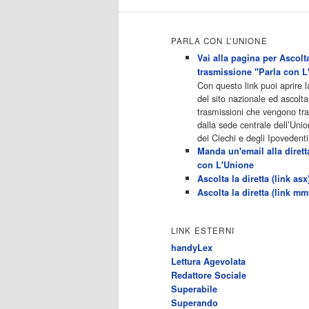
Maturi15:50 - Ginnaste - Vite
Parallele 16:40 - Hollywood
Heights - Vita Da Popstar17:30 -
Catfish: False Identita'18:25 -
PARLA CON L’UNIONE
Ginnaste - […]
Vai alla pagina per Ascolta
Acor3.it
trasmissione "Parla con L
4
programmiTv - ALL MUSIC
Con questo link puoi aprire 
Dicembre 2022
del sito nazionale ed ascolta
Programmi 06.30
trasmissioni che vengono t
Star.Meteo.News 09.30 The
dalla sede centrale dell’Unio
Club 10.00 Deejay chiama Italia
dei Ciechi e degli Ipovedenti
12.00 Inbox 13.00 13.00 All
Manda un'email alla dirett
News 13.05 Inbox 13.30 The
con L'Unione
Club 14.00 Community 15.00 All
Ascolta la diretta (link asx
music loves you 16.00 16.00 All
Ascolta la diretta (link mm
News 16.05 Rotazione musicale
19.00 All News 19.05 The Club
19.30 19.30 Human Guinea Pigs
LINK ESTERNI
20.00 Inbox 21.00 Code
handyLex
Monkeys 21.30 Sons of Butcher
Lettura Agevolata
[…]
Redattore Sociale
Acor3.it
Superabile
4
programmiTv - ITALIA 1
Superando
Dicembre 2022