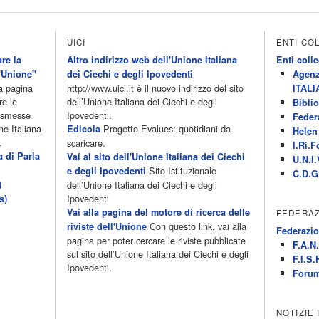
UICI
ENTI CO
re la
Altro indirizzo web dell'Unione Italiana
Enti colle
'Unione"
dei Ciechi e degli Ipovedenti
Agenz
la pagina
http://www.uici.it è il nuovo indirizzo del sito
ITALI
re le
dell’Unione Italiana dei Ciechi e degli
Biblio
rasmesse
Ipovedenti.
Feder
ne Italiana
Progetto Evalues: quotidiani da
Edicola
Helen 
.
scaricare.
I.Ri.F
a di Parla
Vai al sito dell'Unione Italiana dei Ciechi
U.N.I.
Sito Istituzionale
e degli Ipovedenti
C.D.G
)
dell’Unione Italiana dei Ciechi e degli
Ipovedenti
s)
Vai alla pagina del motore di ricerca delle
FEDERAZ
Con questo link, vai alla
riviste dell'Unione
Federazio
pagina per poter cercare le riviste pubblicate
F.A.N.
sul sito dell’Unione Italiana dei Ciechi e degli
F.I.S.
Ipovedenti.
Forum
NOTIZIE