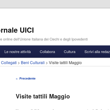
rnale UICI
e online dell'Unione Italiana dei Ciechi e degli Ipovedenti
Le nostre attività
Collabora
Cultura
Scrivi alla reda
 Collegati
>
Beni Culturali
> Visite tattili Maggio
Navigazione
←
Precedente
articolo
Visite tattili Maggio