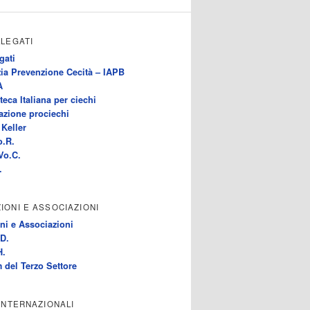
LLEGATI
gati
ia Prevenzione Cecità – IAPB
A
teca Italiana per ciechi
azione prociechi
Keller
o.R.
Vo.C.
.
IONI E ASSOCIAZIONI
ni e Associazioni
D.
H.
 del Terzo Settore
 INTERNAZIONALI