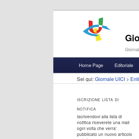
Gio
Giornal
Menu
Home Page
Editoriale
Vai
Vai
Accedi
principale
Sei qui:
Giornale UICI
>
Enti
al
al
contenuto
contenuto
ISCRIZIONE LISTA DI
NOTIFICA
principale
secondario
Iscrivendovi alla lista di
notifica riceverete una mail
ogni volta che verra'
pubblicato un nuovo articolo