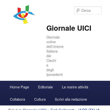
Cer
Giornale UICI
Giornale
online
dell'Unione
Italiana
dei
Ciechi
e
degli
Ipovedenti
Menu
Home Page
Editoriale
Le nostre attività
Vai
Vai
Accedi
principale
Collabora
Cultura
Scrivi alla redazione
al
al