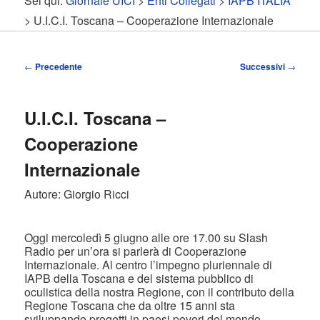
Sei qui:
Giornale UICI
>
Enti Collegati
>
IAPB ITALIA
contenuto
contenuto
> U.I.C.I. Toscana – Cooperazione Internazionale
principale
secondario
Navigazione
←
Precedente
Successivi
→
articolo
U.I.C.I. Toscana –
Cooperazione
Internazionale
Autore: Giorgio Ricci
Oggi mercoledì 5 giugno alle ore 17.00 su Slash
Radio per un’ora si parlerà di Cooperazione
Internazionale. Al centro l’impegno pluriennale di
IAPB della Toscana e del sistema pubblico di
oculistica della nostra Regione, con il contributo della
Regione Toscana che da oltre 15 anni sta
sviluppando progetti in paesi poveri del mondo.