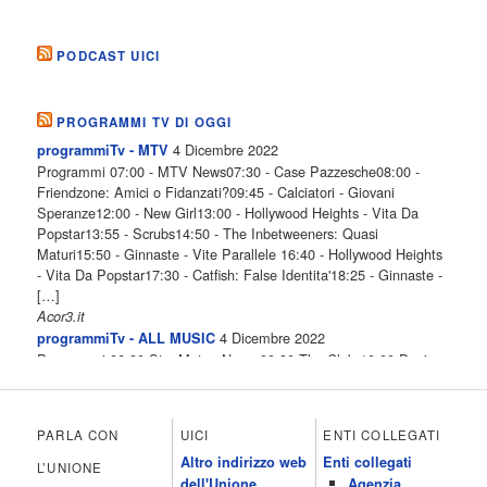
PODCAST UICI
PROGRAMMI TV DI OGGI
4 Dicembre 2022
programmiTv - MTV
Programmi 07:00 - MTV News07:30 - Case Pazzesche08:00 -
Friendzone: Amici o Fidanzati?09:45 - Calciatori - Giovani
Speranze12:00 - New Girl13:00 - Hollywood Heights - Vita Da
Popstar13:55 - Scrubs14:50 - The Inbetweeners: Quasi
Maturi15:50 - Ginnaste - Vite Parallele 16:40 - Hollywood Heights
- Vita Da Popstar17:30 - Catfish: False Identita'18:25 - Ginnaste -
[…]
Acor3.it
4 Dicembre 2022
programmiTv - ALL MUSIC
Programmi 06.30 Star.Meteo.News 09.30 The Club 10.00 Deejay
chiama Italia 12.00 Inbox 13.00 13.00 All News 13.05 Inbox 13.30
The Club 14.00 Community 15.00 All music loves you 16.00 16.00
All News 16.05 Rotazione musicale 19.00 All News 19.05 The
PARLA CON
UICI
ENTI COLLEGATI
Club 19.30 19.30 Human Guinea Pigs 20.00 Inbox 21.00 Code
Altro indirizzo web
Enti collegati
Monkeys 21.30 Sons of Butcher […]
L’UNIONE
dell'Unione
Agenzia
Acor3.it