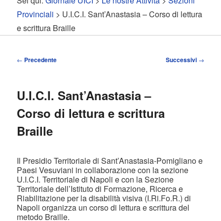
Sei qui:
Giornale UICI
>
Le nostre Attività
>
Sezioni
contenuto
contenuto
Provinciali
> U.I.C.I. Sant’Anastasia – Corso di lettura
e scrittura Braille
principale
secondario
Navigazione
←
Precedente
Successivi
→
articolo
U.I.C.I. Sant’Anastasia –
Corso di lettura e scrittura
Braille
Il Presidio Territoriale di Sant’Anastasia-Pomigliano e
Paesi Vesuviani in collaborazione con la sezione
U.I.C.I. Territoriale di Napoli e con la Sezione
Territoriale dell’Istituto di Formazione, Ricerca e
Riabilitazione per la disabilità visiva (I.Ri.Fo.R.) di
Napoli organizza un corso di lettura e scrittura del
metodo Braille.