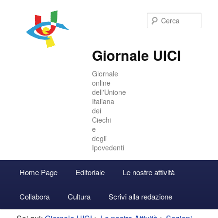
Cer
Giornale UICI
Giornale
online
dell'Unione
Italiana
dei
Ciechi
e
degli
Ipovedenti
Menu
Home Page
Editoriale
Le nostre attività
Vai
Vai
Accedi
principale
Collabora
Cultura
Scrivi alla redazione
al
al