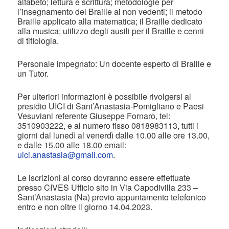
alfabeto; lettura e scrittura; metodologie per
l’insegnamento del Braille ai non vedenti; il metodo
Braille applicato alla matematica; il Braille dedicato
alla musica; utilizzo degli ausili per il Braille e cenni
di tiflologia.
Personale impegnato: Un docente esperto di Braille e
un Tutor.
Per ulteriori informazioni è possibile rivolgersi al
presidio UICI di Sant’Anastasia-Pomigliano e Paesi
Vesuviani referente Giuseppe Fornaro, tel:
3510903222, e al numero fisso 0818983113, tutti i
giorni dal lunedì al venerdì dalle 10.00 alle ore 13.00,
e dalle 15.00 alle 18.00 email:
uici.anastasia@gmail.com
.
Le iscrizioni al corso dovranno essere effettuate
presso CIVES Ufficio sito in Via Capodivilla 233 –
Sant’Anastasia (Na) previo appuntamento telefonico
entro e non oltre il giorno 14.04.2023.