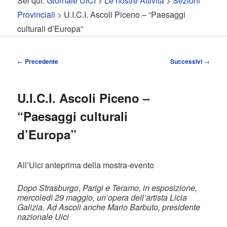
Sei qui:
Giornale UICI
>
Le nostre Attività
>
Sezioni
contenuto
contenuto
Provinciali
> U.I.C.I. Ascoli Piceno – “Paesaggi
culturali d’Europa”
principale
secondario
Navigazione
←
Precedente
Successivi
→
articolo
U.I.C.I. Ascoli Piceno –
“Paesaggi culturali
d’Europa”
All’Uici anteprima della mostra-evento
Dopo Strasburgo, Parigi e Teramo, in esposizione,
mercoledì 29 maggio, un’opera dell’artista Licia
Galizia. Ad Ascoli anche Mario Barbuto, presidente
nazionale Uici