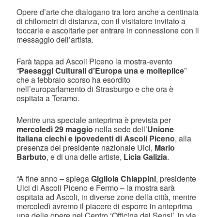
Opere d’arte che dialogano tra loro anche a centinaia
di chilometri di distanza, con il visitatore invitato a
toccarle e ascoltarle per entrare in connessione con il
messaggio dell’artista.
Farà tappa ad Ascoli Piceno la mostra-evento
“
Paesaggi Culturali d’Europa una e molteplice
”
che a febbraio scorso ha esordito
nell’europarlamento di Strasburgo e che ora è
ospitata a Teramo.
Mentre una speciale anteprima è prevista per
mercoledì 29 maggio
nella sede dell’
Unione
italiana ciechi e ipovedenti di Ascoli Piceno
, alla
presenza del presidente nazionale Uici,
Mario
Barbuto
, e di una delle artiste,
Licia Galizia
.
“A fine anno – spiega
Gigliola Chiappini
, presidente
Uici di Ascoli Piceno e Fermo – la mostra sarà
ospitata ad Ascoli, in diverse zone della città, mentre
mercoledì avremo il piacere di esporre in anteprima
una delle opere nel Centro ‘Officina dei Sensi’, in via