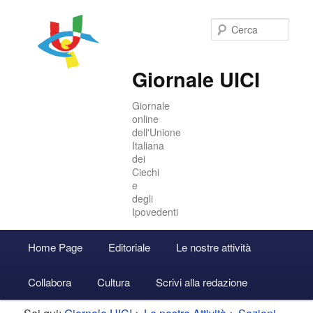
Cer
Giornale UICI
Giornale
online
dell'Unione
Italiana
dei
Ciechi
e
degli
Ipovedenti
Menu
Home Page
Editoriale
Le nostre attività
Vai
Vai
Accedi
principale
Collabora
Cultura
Scrivi alla redazione
al
al