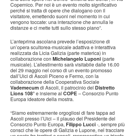
Copernico. Per noi è un evento molto significativo
perché si tratta di opere che dialogano con il
visitatore, emettendo suoni nel momento in cui
vengono toccate: una interazione che annulla le
distanze e ci mette tutti sullo stesso piano”.
L’anteprima ascolana prevede l’esposizione di
un’opera scultorea-musicale adattiva e interattiva
realizzata da Licia Galizia (parte materica) in
collaborazione con
Michelangelo Luponi
(parte
musicale). L’allestimento sarà visitabile dalle 16.00
del 29 maggio nel corso di un evento promosso
dall’Uici di Ascoli Piceno e Fermo, con la
collaborazione della Cooperativa Sociale
Vademecum
di Ascoli, il patrocinio del
Distretto
Lions 108°
e insieme al
COPE
– Consorzio Punto
Europa ideatore della mostra.
“Siamo estremamente orgogliosi di fare tappa ad
Ascoli presso l’Uici – il plauso del Presidente del
Consorzio Punto Europa,
Filippo Lucci
-, sempre più
consci che le opere di Galizia e Lupone, nel tracciare
un ponte fra territori e popoli, rappresentino un trionfo