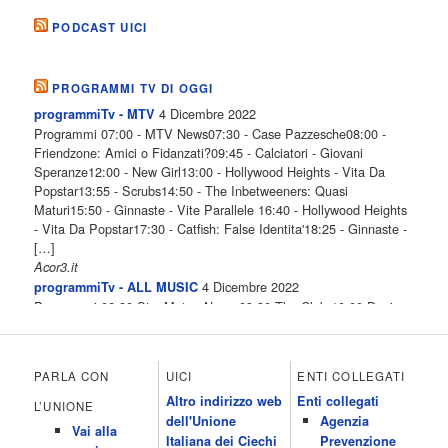
PODCAST UICI
PROGRAMMI TV DI OGGI
4 Dicembre 2022
programmiTv - MTV
Programmi 07:00 - MTV News07:30 - Case Pazzesche08:00 -
Friendzone: Amici o Fidanzati?09:45 - Calciatori - Giovani
Speranze12:00 - New Girl13:00 - Hollywood Heights - Vita Da
Popstar13:55 - Scrubs14:50 - The Inbetweeners: Quasi
Maturi15:50 - Ginnaste - Vite Parallele 16:40 - Hollywood Heights
- Vita Da Popstar17:30 - Catfish: False Identita'18:25 - Ginnaste -
[…]
Acor3.it
4 Dicembre 2022
programmiTv - ALL MUSIC
Programmi 06.30 Star.Meteo.News 09.30 The Club 10.00 Deejay
chiama Italia 12.00 Inbox 13.00 13.00 All News 13.05 Inbox 13.30
The Club 14.00 Community 15.00 All music loves you 16.00 16.00
All News 16.05 Rotazione musicale 19.00 All News 19.05 The
PARLA CON
UICI
ENTI COLLEGATI
Club 19.30 19.30 Human Guinea Pigs 20.00 Inbox 21.00 Code
Altro indirizzo web
Enti collegati
Monkeys 21.30 Sons of Butcher […]
L’UNIONE
dell'Unione
Agenzia
Acor3.it
Vai alla
4 Dicembre 2022
Italiana dei Ciechi
Prevenzione
programmiTv - ITALIA 1