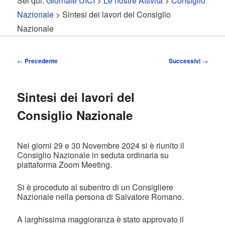
Sei qui:
Giornale UICI
>
Le nostre Attività
>
Consiglio
contenuto
contenuto
Nazionale
> Sintesi dei lavori del Consiglio
Nazionale
principale
secondario
Navigazione
←
Precedente
Successivi
→
articolo
Sintesi dei lavori del
Consiglio Nazionale
Nei giorni 29 e 30 Novembre 2024 si è riunito il
Consiglio Nazionale in seduta ordinaria su
piattaforma Zoom Meeting.
Si è proceduto al subentro di un Consigliere
Nazionale nella persona di Salvatore Romano.
A larghissima maggioranza è stato approvato il