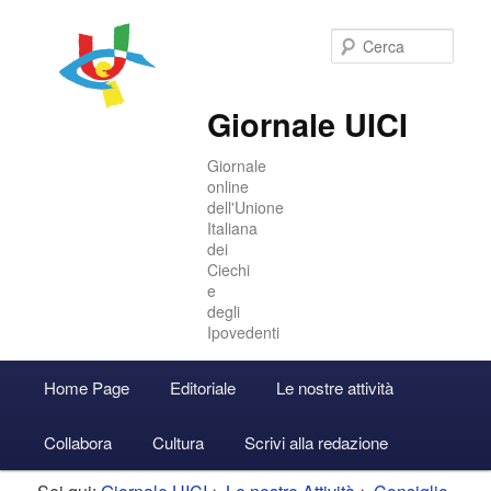
Cer
Giornale UICI
Giornale
online
dell'Unione
Italiana
dei
Ciechi
e
degli
Ipovedenti
Menu
Home Page
Editoriale
Le nostre attività
Vai
Vai
Accedi
principale
Collabora
Cultura
Scrivi alla redazione
al
al