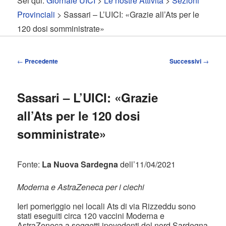
Sei qui:
Giornale UICI
>
Le nostre Attività
>
Sezioni
contenuto
contenuto
Provinciali
> Sassari – L’UICI: «Grazie all’Ats per le
120 dosi somministrate»
principale
secondario
Navigazione
←
Precedente
Successivi
→
articolo
Sassari – L’UICI: «Grazie
all’Ats per le 120 dosi
somministrate»
Fonte:
La Nuova Sardegna
dell’11/04/2021
Moderna e AstraZeneca per i ciechi
Ieri pomeriggio nei locali Ats di via Rizzeddu sono
stati eseguiti circa 120 vaccini Moderna e
AstraZeneca a soggetti ipovedenti del nord Sardegna