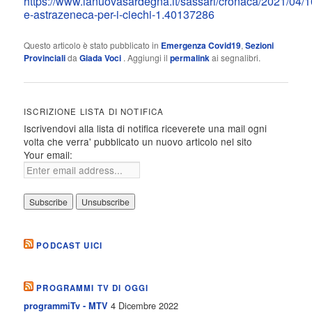
https://www.lanuovasardegna.it/sassari/cronaca/2021/04
e-astrazeneca-per-i-ciechi-1.40137286
Questo articolo è stato pubblicato in
Emergenza Covid19
,
Sezioni
Provinciali
da
Giada Voci
. Aggiungi il
permalink
ai segnalibri.
ISCRIZIONE LISTA DI NOTIFICA
Iscrivendovi alla lista di notifica riceverete una mail ogni
volta che verra' pubblicato un nuovo articolo nel sito
Your email:
PODCAST UICI
PROGRAMMI TV DI OGGI
4 Dicembre 2022
programmiTv - MTV