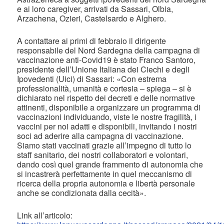
e ai loro caregiver, arrivati da Sassari, Olbia,
Arzachena, Ozieri, Castelsardo e Alghero.
A contattare ai primi di febbraio il dirigente
responsabile del Nord Sardegna della campagna di
vaccinazione anti-Covid19 è stato Franco Santoro,
presidente dell’Unione Italiana dei Ciechi e degli
Ipovedenti (Uici) di Sassari: «Con estrema
professionalità, umanità e cortesia – spiega – si è
dichiarato nel rispetto dei decreti e delle normative
attinenti, disponibile a organizzare un programma di
vaccinazioni individuando, viste le nostre fragilità, i
vaccini per noi adatti e disponibili, invitando i nostri
soci ad aderire alla campagna di vaccinazione.
Siamo stati vaccinati grazie all’impegno di tutto lo
staff sanitario, dei nostri collaboratori e volontari,
dando così quel grande frammento di autonomia che
si incastrerà perfettamente in quel meccanismo di
ricerca della propria autonomia e libertà personale
anche se condizionata dalla cecità».
Link all’articolo: