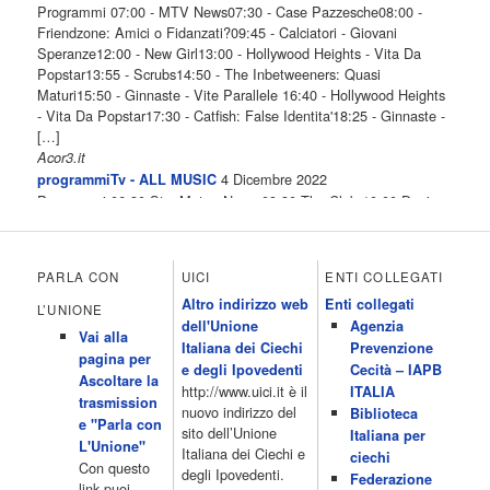
Programmi 07:00 - MTV News07:30 - Case Pazzesche08:00 -
Friendzone: Amici o Fidanzati?09:45 - Calciatori - Giovani
Speranze12:00 - New Girl13:00 - Hollywood Heights - Vita Da
Popstar13:55 - Scrubs14:50 - The Inbetweeners: Quasi
Maturi15:50 - Ginnaste - Vite Parallele 16:40 - Hollywood Heights
- Vita Da Popstar17:30 - Catfish: False Identita'18:25 - Ginnaste -
[…]
Acor3.it
4 Dicembre 2022
programmiTv - ALL MUSIC
Programmi 06.30 Star.Meteo.News 09.30 The Club 10.00 Deejay
chiama Italia 12.00 Inbox 13.00 13.00 All News 13.05 Inbox 13.30
The Club 14.00 Community 15.00 All music loves you 16.00 16.00
All News 16.05 Rotazione musicale 19.00 All News 19.05 The
PARLA CON
UICI
ENTI COLLEGATI
Club 19.30 19.30 Human Guinea Pigs 20.00 Inbox 21.00 Code
Altro indirizzo web
Enti collegati
Monkeys 21.30 Sons of Butcher […]
L’UNIONE
dell'Unione
Agenzia
Acor3.it
Vai alla
4 Dicembre 2022
Italiana dei Ciechi
Prevenzione
programmiTv - ITALIA 1
pagina per
Programmi 06.35 Cartoni Animati 09.05 Telefilm:Starsky & Hutch
e degli Ipovedenti
Cecità – IAPB
Ascoltare la
10.10 Telefilm:Supercar 12.15 12.15 Secondo voi 12.25 Studio
http://www.uici.it è il
ITALIA
trasmission
Aperto 13.00 Studio Sport 13.40 Cartoni animati 14.30 I Simpson
nuovo indirizzo del
Biblioteca
e "Parla con
15.00 Telefilm:Paso adelante 15.55 15.55 Telefilm:Wildfire 16.50
sito dell’Unione
Italiana per
L'Unione"
Cartoni animati 18.30 Studio Aperto 19.05 Don Luca c'� 19.35
Italiana dei Ciechi e
ciechi
Con questo
19.35 Medici miei 20.05 Camera caf� 20.30 La ruota della
degli Ipovedenti.
Federazione
link puoi