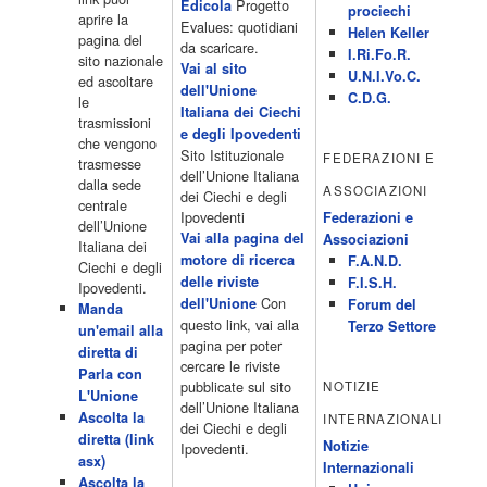
fortuna 21.10 […]
Progetto
Edicola
prociechi
aprire la
Acor3.it
Evalues: quotidiani
Helen Keller
pagina del
4 Dicembre 2022
da scaricare.
programmiTv - LA 7
I.Ri.Fo.R.
sito nazionale
Programmi 06:00 - Tg La7/meteo/oroscopo/traffico06:55 - Movie
Vai al sito
U.N.I.Vo.C.
ed ascoltare
Flash07:00 - Omnibus ? Rassegna stampa07:30 - Tg La707:50 -
dell'Unione
C.D.G.
le
Omnibus09:50 - Coffee Break11:00 - L?aria che tira12:25 - I
Italiana dei Ciechi
trasmissioni
men� di Benedetta13:30 - Tg La714:00 - Tg La7 Cronache14:40 -
e degli Ipovedenti
che vengono
Telefilm: Le strade di San Francisco - Omicidio di primo grado -
Sito Istituzionale
FEDERAZIONI E
trasmesse
Una scuola di paura 16:30 […]
dell’Unione Italiana
dalla sede
ASSOCIAZIONI
Acor3.it
dei Ciechi e degli
centrale
4 Dicembre 2022
programmiTv - CANALE 5
Ipovedenti
Federazioni e
dell’Unione
Programmi 2/3 06.00 TG5/Traffico/Meteo/Borse e monete 08.00
Vai alla pagina del
Associazioni
Italiana dei
TG5 Mattina 08.40 Mattino Cinque(TG5-Ore 10) 11.00 Forum
motore di ricerca
F.A.N.D.
Ciechi e degli
13.00 2/3 13.00 TG5 13.40 Beautiful 14.10 Centovetrine 14.45
delle riviste
F.I.S.H.
Ipovedenti.
Uomini e donne 16.15 2/3 16.15 Amici 16.55 Pomeriggio
Con
dell'Unione
Forum del
Manda
cinque(All'interno: TG5-5 minuti 17.55) 18.50 Chi vuol essere
questo link, vai alla
Terzo Settore
un'email alla
milionario 20.00 2/3 20.00 TG5 20.30 Striscia la notizia 21.10
pagina per poter
diretta di
Telefilm:Amiche mie 23.30 2/3 […]
cercare le riviste
Parla con
Acor3.it
pubblicate sul sito
NOTIZIE
L'Unione
4 Dicembre 2022
programmiTv - RETE 4
dell’Unione Italiana
Ascolta la
INTERNAZIONALI
Programmi 05.40 TG4-Rassegna stampa 05.55 Secondo
dei Ciechi e degli
diretta (link
voi/Peste e corna e.. 06.05 Telefilm:Chips/Mediashopping 07.30
Notizie
Ipovedenti.
asx)
Telefilm:Charlie's Angels 08.30 Telefilm:Hunter 09.30 Febbre
Internazionali
Ascolta la
d'amore/Bianca 11.30 TG4-Telegiornale 11.40 My Life 12.40 12.40