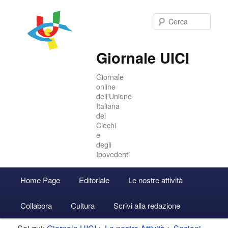
Cer
Giornale UICI
Giornale
online
dell'Unione
Italiana
dei
Ciechi
e
degli
Ipovedenti
Menu
Home Page
Editoriale
Le nostre attività
Vai
Vai
Accedi
principale
Collabora
Cultura
Scrivi alla redazione
al
al