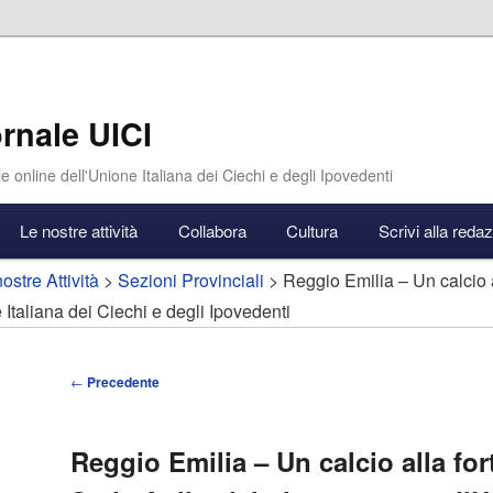
rnale UICI
e online dell'Unione Italiana dei Ciechi e degli Ipovedenti
Le nostre attività
Collabora
Cultura
Scrivi alla reda
ostre Attività
>
Sezioni Provinciali
> Reggio Emilia – Un calcio al
 Italiana dei Ciechi e degli Ipovedenti
Navigazione
←
Precedente
articolo
Reggio Emilia – Un calcio alla for