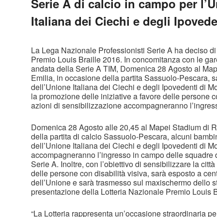
Serie A di calcio in campo per l’
Italiana dei Ciechi e degli Ipovede
La Lega Nazionale Professionisti Serie A ha deciso di 
Premio Louis Braille 2016. In concomitanza con le gar
andata della Serie A TIM, Domenica 28 Agosto al Map
Emilia, in occasione della partita Sassuolo-Pescara, sa
dell’Unione Italiana dei Ciechi e degli Ipovedenti di 
la promozione delle iniziative a favore delle persone co
azioni di sensibilizzazione accompagneranno l’ingres
Domenica 28 Agosto alle 20,45 al Mapei Stadium di R
della partita di calcio Sassuolo-Pescara, alcuni bambin
dell’Unione Italiana dei Ciechi e degli Ipovedenti di
accompagneranno l’ingresso in campo delle squadre d
Serie A. Inoltre, con l’obiettivo di sensibilizzare la città
delle persone con disabilità visiva, sarà esposto a cen
dell’Unione e sarà trasmesso sul maxischermo dello st
presentazione della Lotteria Nazionale Premio Louis B
“La Lotteria rappresenta un’occasione straordinaria per