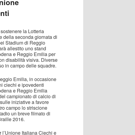
Unione
nti
sostenere la Lotteria
e della seconda giornata di
ei Stadium di Reggio
rà allestito uno stand
Modena e Reggio Emilia per
n disabilità visiva. Diverse
so in campo delle squadre.
eggio Emilia, in occasione
i ciechi e ipovedenti
 Modena e Reggio Emilia
el campionato di calcio di
 sulle iniziative a favore
tro campo lo striscione
adio un breve filmato di
raille 2016.
 l’Unione Italiana Ciechi e