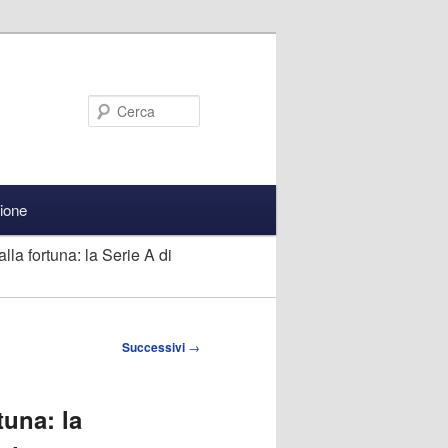
Cerca
zione
la fortuna: la Serie A di
Successivi
→
tuna: la