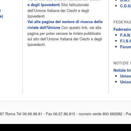
Sito Istituzionale
e degli Ipovedenti
C.D.G
)
dell’Unione Italiana dei Ciechi e degli
Ipovedenti
s)
Vai alla pagina del motore di ricerca delle
FEDERAZ
Con questo link, vai alla
riviste dell'Unione
Federazio
pagina per poter cercare le riviste pubblicate
F.A.N.
sul sito dell’Unione Italiana dei Ciechi e degli
F.I.S.
Ipovedenti.
Forum
NOTIZIE
Notizie In
Union
Union
187 Roma Tel 06.69.98.81 - Fax 06.67.86.815 - numero verde 800 682682 - Pa