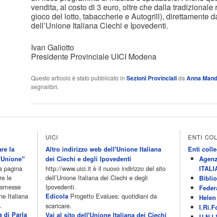
vendita, al costo di 3 euro, oltre che dalla tradizionale r
gioco del lotto, tabaccherie e Autogrill), direttamente d
dell’Unione Italiana Ciechi e Ipovedenti.
Ivan Galiotto
Presidente Provinciale UICI Modena
Questo articolo è stato pubblicato in
Sezioni Provinciali
da
Anna Mand
segnalibri.
UICI
ENTI CO
re la
Altro indirizzo web dell'Unione Italiana
Enti colle
'Unione"
dei Ciechi e degli Ipovedenti
Agenz
la pagina
http://www.uici.it è il nuovo indirizzo del sito
ITALI
re le
dell’Unione Italiana dei Ciechi e degli
Biblio
rasmesse
Ipovedenti.
Feder
ne Italiana
Progetto Evalues: quotidiani da
Edicola
Helen 
.
scaricare.
I.Ri.F
a di Parla
Vai al sito dell'Unione Italiana dei Ciechi
U.N.I.