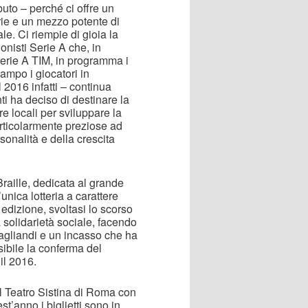
uto – perché ci offre un
rie e un mezzo potente di
e. Ci riempie di gioia la
nisti Serie A che, in
erie A TIM, in programma i
ampo i giocatori in
 2016 infatti – continua
ti ha deciso di destinare la
re locali per sviluppare la
articolarmente preziose ad
onalità e della crescita
raille, dedicata al grande
’unica lotteria a carattere
a edizione, svoltasi lo scorso
la solidarietà sociale, facendo
 tagliandi e un incasso che ha
sibile la conferma del
il 2016.
l Teatro Sistina di Roma con
’anno i biglietti sono in