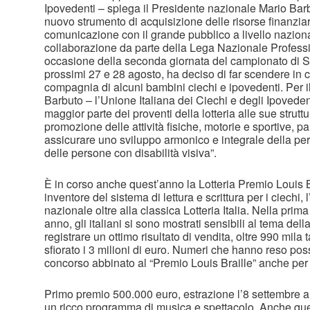
Ipovedenti – spiega il Presidente nazionale Mario Barb
nuovo strumento di acquisizione delle risorse finanzia
comunicazione con il grande pubblico a livello nazional
collaborazione da parte della Lega Nazionale Professio
occasione della seconda giornata del campionato di S
prossimi 27 e 28 agosto, ha deciso di far scendere in c
compagnia di alcuni bambini ciechi e ipovedenti. Per il
Barbuto – l’Unione Italiana dei Ciechi e degli Ipoveden
maggior parte dei proventi della lotteria alle sue struttu
promozione delle attività fisiche, motorie e sportive, p
assicurare uno sviluppo armonico e integrale della pers
delle persone con disabilità visiva”.
È in corso anche quest’anno la Lotteria Premio Louis B
inventore del sistema di lettura e scrittura per i ciechi, l
nazionale oltre alla classica Lotteria Italia. Nella prim
anno, gli italiani si sono mostrati sensibili al tema del
registrare un ottimo risultato di vendita, oltre 990 mila
sfiorato i 3 milioni di euro. Numeri che hanno reso pos
concorso abbinato al “Premio Louis Braille” anche per 
Primo premio 500.000 euro, estrazione l’8 settembre a
un ricco programma di musica e spettacolo. Anche quest