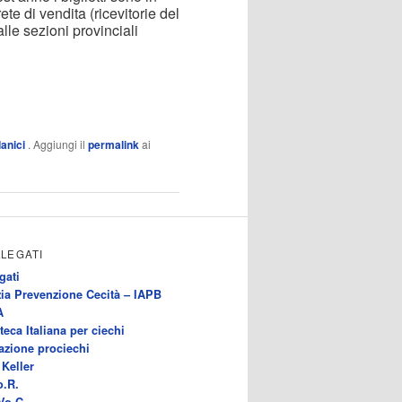
ete di vendita (ricevitorie del
alle sezioni provinciali
anici
. Aggiungi il
permalink
ai
LLEGATI
gati
ia Prevenzione Cecità – IAPB
A
teca Italiana per ciechi
azione prociechi
Keller
o.R.
Vo.C.