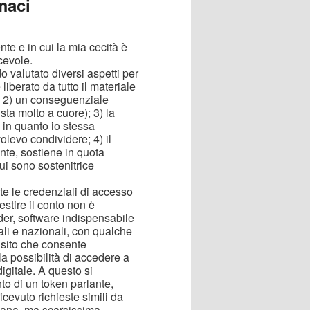
maci
te e in cui la mia cecità è
cevole.
 valutato diversi aspetti per
iberato da tutto il materiale
a; 2) un conseguenziale
sta molto a cuore); 3) la
in quanto io stessa
olevo condividere; 4) il
nte, sostiene in quota
i sono sostenitrice
e le credenziali di accesso
estire il conto non è
der, software indispensabile
cali e nazionali, con qualche
l sito che consente
a possibilità di accedere a
digitale. A questo si
to di un token parlante,
cevuto richieste simili da
umana, ma scarsissima