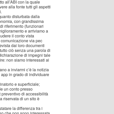
o all’ABI con la quale
re alla fonte tutti gli aspetti
i.
uanto disturbata dalla
utonomia, con grandissima
di riferimento (funzionari
miglioramento e arriviamo a
udere il conto vista
mia comunicazione via pec
revista dai loro documenti
 tutto ciò senza una parola di
ichiarazione di impegni tale
e: non siamo interessati ai
ano a inviarmi c’è la notizia
app in grado di individuare
inatorio e superficiale;
e un conto presso
 preventivo di accessibilità
riservata di un sito è
tare la differenza tra i
ciso che non sono interessata