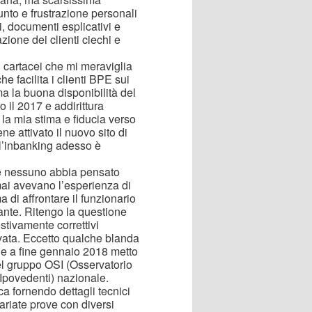
nto e frustrazione personali
, documenti esplicativi e
tazione dei clienti ciechi e
 cartacei che mi meraviglia
e facilita i clienti BPE sui
, ma la buona disponibilità del
 il 2017 e addirittura
 la mia stima e fiducia verso
ne attivato il nuovo sito di
l’inbanking adesso è
che nessuno abbia pensato
rmai avevano l’esperienza di
di affrontare il funzionario
lante. Ritengo la questione
stivamente correttivi
rvata. Eccetto qualche blanda
o e a fine gennaio 2018 metto
del gruppo OSI (Osservatorio
e Ipovedenti) nazionale.
a fornendo dettagli tecnici
riate prove con diversi