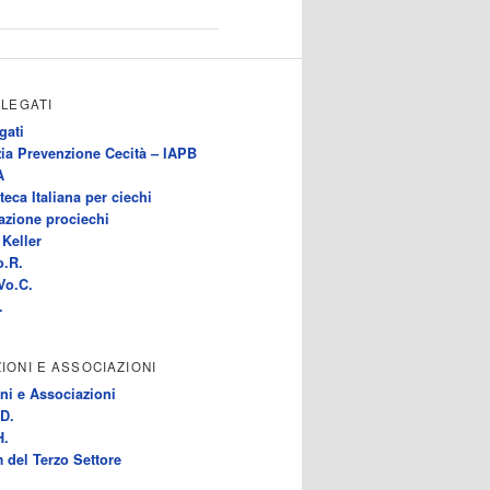
LLEGATI
gati
ia Prevenzione Cecità – IAPB
A
teca Italiana per ciechi
azione prociechi
Keller
o.R.
Vo.C.
.
IONI E ASSOCIAZIONI
ni e Associazioni
D.
H.
 del Terzo Settore