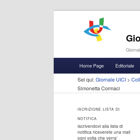
Gio
Giornal
Menu
Home Page
Editoriale
Vai
Vai
Accedi
principale
Sei qui:
Giornale UICI
>
Col
al
al
Simonetta Cormaci
contenuto
contenuto
ISCRIZIONE LISTA DI
principale
secondario
NOTIFICA
Iscrivendovi alla lista di
notifica riceverete una mail
ogni volta che verra'