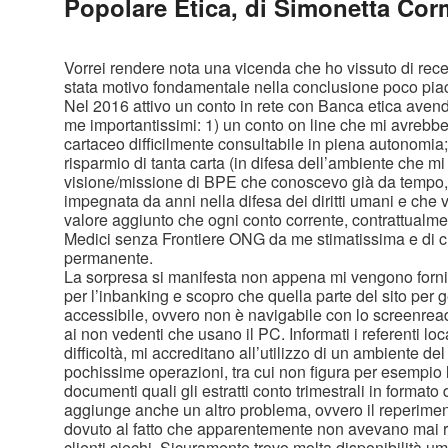
Popolare Etica, di Simonetta Cor
Vorrei rendere nota una vicenda che ho vissuto di recen
stata motivo fondamentale nella conclusione poco pia
Nel 2016 attivo un conto in rete con Banca etica avendo
me importantissimi: 1) un conto on line che mi avrebbe l
cartaceo difficilmente consultabile in piena autonomi
risparmio di tanta carta (in difesa dell’ambiente che mi 
visione/missione di BPE che conoscevo già da tempo, 
impegnata da anni nella difesa dei diritti umani e che v
valore aggiunto che ogni conto corrente, contrattualme
Medici senza Frontiere ONG da me stimatissima e di cu
permanente.
La sorpresa si manifesta non appena mi vengono fornit
per l’inbanking e scopro che quella parte del sito per g
accessibile, ovvero non è navigabile con lo screenrea
ai non vedenti che usano il PC. Informati i referenti lo
difficoltà, mi accreditano all’utilizzo di un ambiente de
pochissime operazioni, tra cui non figura per esempio l
documenti quali gli estratti conto trimestrali in formato 
aggiunge anche un altro problema, ovvero il reperimen
dovuto al fatto che apparentemente non avevano mai ri
clienti ciechi. Sicuramente trovo molta disponibilità 