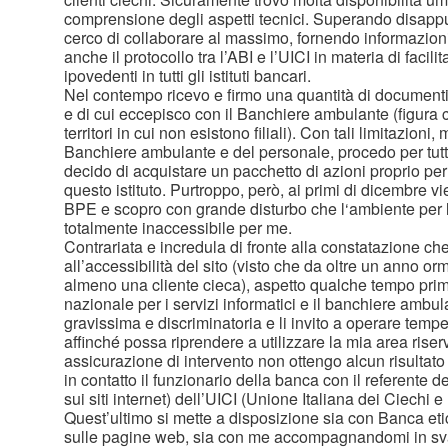
comprensione degli aspetti tecnici. Superando disappu
cerco di collaborare al massimo, fornendo informazioni
anche il protocollo tra l’ABI e l’UICI in materia di facili
ipovedenti in tutti gli istituti bancari.
Nel contempo ricevo e firmo una quantità di documenti
e di cui eccepisco con il Banchiere ambulante (figura ch
territori in cui non esistono filiali). Con tali limitazioni
Banchiere ambulante e del personale, procedo per tutto
decido di acquistare un pacchetto di azioni proprio per
questo istituto. Purtroppo, però, ai primi di dicembre vie
BPE e scopro con grande disturbo che l‘ambiente per 
totalmente inaccessibile per me.
Contrariata e incredula di fronte alla constatazione 
all’accessibilità del sito (visto che da oltre un anno o
almeno una cliente cieca), aspetto qualche tempo prima 
nazionale per i servizi informatici e il banchiere ambu
gravissima e discriminatoria e li invito a operare tempe
affinché possa riprendere a utilizzare la mia area rise
assicurazione di intervento non ottengo alcun risultat
in contatto il funzionario della banca con il referente 
sui siti internet) dell’UICI (Unione Italiana dei Ciechi 
Quest’ultimo si mette a disposizione sia con Banca etic
sulle pagine web, sia con me accompagnandomi in sva