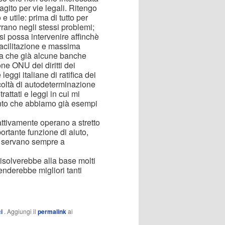
agito per vie legali. Ritengo
 utile: prima di tutto per
orrano negli stessi problemi;
 si possa intervenire affinchè
li facilitazione e massima
sta che già alcune banche
ne ONU dei diritti dei
leggi italiane di ratifica dei
facoltà di autodeterminazione
attati e leggi in cui mi
ento che abbiamo già esempi
ttivamente operano a stretto
ortante funzione di aiuto,
ve servano sempre a
risolverebbe alla base molti
 renderebbe migliori tanti
ci
. Aggiungi il
permalink
ai