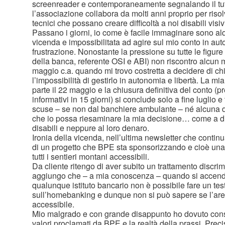
screenreader e contemporaneamente segnalando il tutt
l’associazione collabora da molti anni proprio per risolve
tecnici che possano creare difficoltà a noi disabili visiv
Passano i giorni, io come è facile immaginare sono alq
vicenda e impossibilitata ad agire sul mio conto in a
frustrazione. Nonostante la pressione su tutte le figure 
della banca, referente OSI e ABI) non riscontro alcun 
maggio c.a. quando mi trovo costretta a decidere di chi
l’impossibilità di gestirlo in autonomia e libertà. La 
parte il 22 maggio e la chiusura definitiva del conto (p
informativi in 15 giorni) si conclude solo a fine luglio e
scuse – se non dal banchiere ambulante – né alcuna d
che io possa riesaminare la mia decisione… come a dir
disabili e neppure al loro denaro.
Ironia della vicenda, nell’ultima newsletter che continu
di un progetto che BPE sta sponsorizzando e cioè una 
tutti i sentieri montani accessibili.
Da cliente ritengo di aver subito un trattamento discrim
aggiungo che – a mia conoscenza – quando si accend
qualunque istituto bancario non è possibile fare un test
sull’homebanking e dunque non si può sapere se l’area 
accessibile.
Mio malgrado e con grande disappunto ho dovuto consta
valori proclamati da BPE e la realtà della prassi. Pre