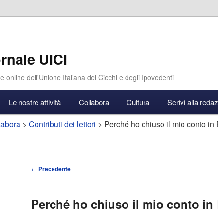
rnale UICI
e online dell'Unione Italiana dei Ciechi e degli Ipovedenti
Le nostre attività
Collabora
Cultura
Scrivi alla reda
labora
>
Contributi dei lettori
> Perché ho chiuso il mio conto in 
Navigazione
←
Precedente
articolo
Perché ho chiuso il mio conto in