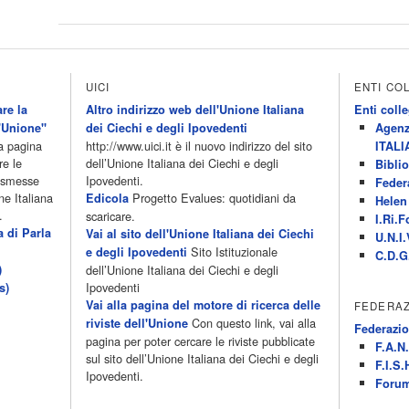
UICI
ENTI CO
re la
Altro indirizzo web dell'Unione Italiana
Enti colle
'Unione"
dei Ciechi e degli Ipovedenti
Agenz
la pagina
http://www.uici.it è il nuovo indirizzo del sito
ITALI
re le
dell’Unione Italiana dei Ciechi e degli
Biblio
rasmesse
Ipovedenti.
Feder
ne Italiana
Progetto Evalues: quotidiani da
Edicola
Helen 
.
scaricare.
I.Ri.F
a di Parla
Vai al sito dell'Unione Italiana dei Ciechi
U.N.I.
Sito Istituzionale
e degli Ipovedenti
C.D.G
)
dell’Unione Italiana dei Ciechi e degli
Ipovedenti
s)
Vai alla pagina del motore di ricerca delle
FEDERAZ
Con questo link, vai alla
riviste dell'Unione
Federazio
pagina per poter cercare le riviste pubblicate
F.A.N.
sul sito dell’Unione Italiana dei Ciechi e degli
F.I.S.
Ipovedenti.
Forum