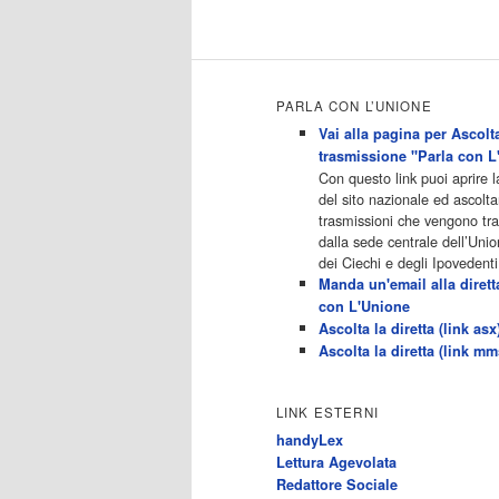
20.30 Striscia la notizia 21.10
Telefilm:Amiche mie 23.30 2/3
[…]
Acor3.it
4
programmiTv - RETE 4
PARLA CON L’UNIONE
Dicembre 2022
Programmi 05.40 TG4-Rassegna
Vai alla pagina per Ascolta
stampa 05.55 Secondo
trasmissione "Parla con L
voi/Peste e corna e.. 06.05
Con questo link puoi aprire 
Telefilm:Chips/Mediashopping
del sito nazionale ed ascolta
07.30 Telefilm:Charlie's Angels
trasmissioni che vengono t
08.30 Telefilm:Hunter 09.30
dalla sede centrale dell’Unio
Febbre d'amore/Bianca 11.30
dei Ciechi e degli Ipovedenti
TG4-Telegiornale 11.40 My Life
Manda un'email alla dirett
12.40 12.40 Telefilm:Detective in
con L'Unione
corsia 13.30 TG4-Telegiornale
Ascolta la diretta (link asx
14.00 Sessione pomeridiana:Il
Ascolta la diretta (link mm
tribunale di Forum 15.00
Telefilm:Wolff-Un poliziotto a
Berlino 15.55 15.55 Sentieri
LINK ESTERNI
16.10 Telefilm:Amiche mie 18.40
handyLex
Tempesta d'amore(All'interno:
Lettura Agevolata
TG4-Telegiornale 18.55) 20.20
Redattore Sociale
[…]