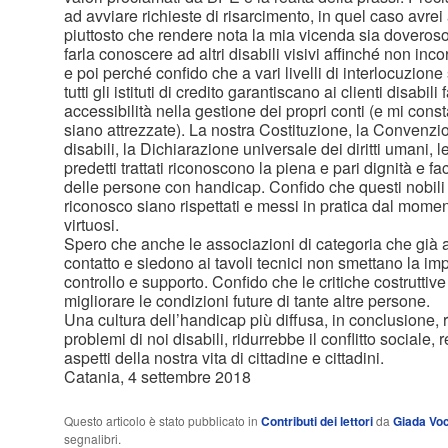
ad avviare richieste di risarcimento, in quel caso avrei 
piuttosto che rendere nota la mia vicenda sia doveroso e
farla conoscere ad altri disabili visivi affinché non inc
e poi perché confido che a vari livelli di interlocuzione
tutti gli istituti di credito garantiscano ai clienti disabi
accessibilità nella gestione dei propri conti (e mi con
siano attrezzate). La nostra Costituzione, la Convenzio
disabili, la Dichiarazione universale dei diritti umani, le 
predetti trattati riconoscono la piena e pari dignità e 
delle persone con handicap. Confido che questi nobili tr
riconosco siano rispettati e messi in pratica dal mom
virtuosi.
Spero che anche le associazioni di categoria che già a
contatto e siedono ai tavoli tecnici non smettano la imp
controllo e supporto. Confido che le critiche costrutti
migliorare le condizioni future di tante altre persone.
Una cultura dell’handicap più diffusa, in conclusione, 
problemi di noi disabili, ridurrebbe il conflitto sociale,
aspetti della nostra vita di cittadine e cittadini.
Catania, 4 settembre 2018
Questo articolo è stato pubblicato in
Contributi dei lettori
da
Giada Vo
segnalibri.