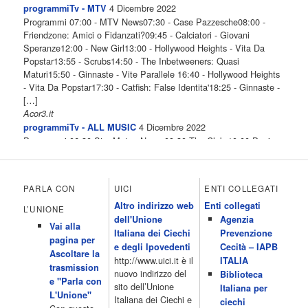
4 Dicembre 2022
programmiTv - MTV
Programmi 07:00 - MTV News07:30 - Case Pazzesche08:00 -
Friendzone: Amici o Fidanzati?09:45 - Calciatori - Giovani
Speranze12:00 - New Girl13:00 - Hollywood Heights - Vita Da
Popstar13:55 - Scrubs14:50 - The Inbetweeners: Quasi
Maturi15:50 - Ginnaste - Vite Parallele 16:40 - Hollywood Heights
- Vita Da Popstar17:30 - Catfish: False Identita'18:25 - Ginnaste -
[…]
Acor3.it
4 Dicembre 2022
programmiTv - ALL MUSIC
Programmi 06.30 Star.Meteo.News 09.30 The Club 10.00 Deejay
chiama Italia 12.00 Inbox 13.00 13.00 All News 13.05 Inbox 13.30
The Club 14.00 Community 15.00 All music loves you 16.00 16.00
All News 16.05 Rotazione musicale 19.00 All News 19.05 The
PARLA CON
UICI
ENTI COLLEGATI
Club 19.30 19.30 Human Guinea Pigs 20.00 Inbox 21.00 Code
Altro indirizzo web
Enti collegati
Monkeys 21.30 Sons of Butcher […]
L’UNIONE
dell'Unione
Agenzia
Acor3.it
Vai alla
4 Dicembre 2022
Italiana dei Ciechi
Prevenzione
programmiTv - ITALIA 1
pagina per
Programmi 06.35 Cartoni Animati 09.05 Telefilm:Starsky & Hutch
e degli Ipovedenti
Cecità – IAPB
Ascoltare la
10.10 Telefilm:Supercar 12.15 12.15 Secondo voi 12.25 Studio
http://www.uici.it è il
ITALIA
trasmission
Aperto 13.00 Studio Sport 13.40 Cartoni animati 14.30 I Simpson
nuovo indirizzo del
Biblioteca
e "Parla con
15.00 Telefilm:Paso adelante 15.55 15.55 Telefilm:Wildfire 16.50
sito dell’Unione
Italiana per
L'Unione"
Cartoni animati 18.30 Studio Aperto 19.05 Don Luca c'� 19.35
Italiana dei Ciechi e
ciechi