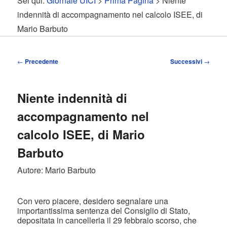
Sei qui:
Giornale UICI
>
Prima Pagina
> Niente
contenuto
contenuto
indennità di accompagnamento nel calcolo ISEE, di
Mario Barbuto
principale
secondario
Navigazione
←
Precedente
Successivi
→
articolo
Niente indennità di
accompagnamento nel
calcolo ISEE, di Mario
Barbuto
Autore: Mario Barbuto
Con vero piacere, desidero segnalare una
importantissima sentenza del Consiglio di Stato,
depositata in cancelleria il 29 febbraio scorso, che