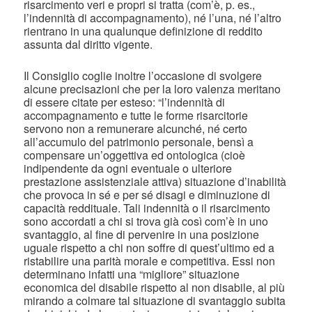
risarcimento veri e propri si tratta (com’è, p. es.,
l’indennità di accompagnamento), né l’una, né l’altro
rientrano in una qualunque definizione di reddito
assunta dal diritto vigente.
Il Consiglio coglie inoltre l’occasione di svolgere
alcune precisazioni che per la loro valenza meritano
di essere citate per esteso: “l’indennità di
accompagnamento e tutte le forme risarcitorie
servono non a remunerare alcunché, né certo
all’accumulo del patrimonio personale, bensì a
compensare un’oggettiva ed ontologica (cioè
indipendente da ogni eventuale o ulteriore
prestazione assistenziale attiva) situazione d’inabilità
che provoca in sé e per sé disagi e diminuzione di
capacità reddituale. Tali indennità o il risarcimento
sono accordati a chi si trova già così com’è in uno
svantaggio, al fine di pervenire in una posizione
uguale rispetto a chi non soffre di quest’ultimo ed a
ristabilire una parità morale e competitiva. Essi non
determinano infatti una “migliore” situazione
economica del disabile rispetto al non disabile, al più
mirando a colmare tal situazione di svantaggio subita