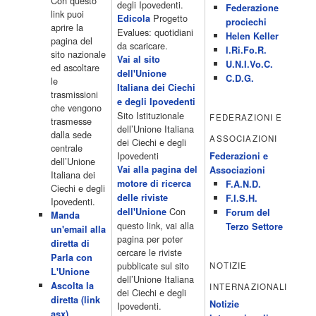
Con questo
19.35 Medici miei 20.05 Camera caf� 20.30 La ruota della
degli Ipovedenti.
Federazione
link puoi
fortuna 21.10 […]
Progetto
Edicola
prociechi
aprire la
Acor3.it
Evalues: quotidiani
Helen Keller
pagina del
4 Dicembre 2022
da scaricare.
programmiTv - LA 7
I.Ri.Fo.R.
sito nazionale
Programmi 06:00 - Tg La7/meteo/oroscopo/traffico06:55 - Movie
Vai al sito
U.N.I.Vo.C.
ed ascoltare
Flash07:00 - Omnibus ? Rassegna stampa07:30 - Tg La707:50 -
dell'Unione
C.D.G.
le
Omnibus09:50 - Coffee Break11:00 - L?aria che tira12:25 - I
Italiana dei Ciechi
trasmissioni
men� di Benedetta13:30 - Tg La714:00 - Tg La7 Cronache14:40 -
e degli Ipovedenti
che vengono
Telefilm: Le strade di San Francisco - Omicidio di primo grado -
Sito Istituzionale
FEDERAZIONI E
trasmesse
Una scuola di paura 16:30 […]
dell’Unione Italiana
dalla sede
ASSOCIAZIONI
Acor3.it
dei Ciechi e degli
centrale
4 Dicembre 2022
programmiTv - CANALE 5
Ipovedenti
Federazioni e
dell’Unione
Programmi 2/3 06.00 TG5/Traffico/Meteo/Borse e monete 08.00
Vai alla pagina del
Associazioni
Italiana dei
TG5 Mattina 08.40 Mattino Cinque(TG5-Ore 10) 11.00 Forum
motore di ricerca
F.A.N.D.
Ciechi e degli
13.00 2/3 13.00 TG5 13.40 Beautiful 14.10 Centovetrine 14.45
delle riviste
F.I.S.H.
Ipovedenti.
Uomini e donne 16.15 2/3 16.15 Amici 16.55 Pomeriggio
Con
dell'Unione
Forum del
Manda
cinque(All'interno: TG5-5 minuti 17.55) 18.50 Chi vuol essere
questo link, vai alla
Terzo Settore
un'email alla
milionario 20.00 2/3 20.00 TG5 20.30 Striscia la notizia 21.10
pagina per poter
diretta di
Telefilm:Amiche mie 23.30 2/3 […]
cercare le riviste
Parla con
Acor3.it
pubblicate sul sito
NOTIZIE
L'Unione
4 Dicembre 2022
programmiTv - RETE 4
dell’Unione Italiana
Ascolta la
INTERNAZIONALI
Programmi 05.40 TG4-Rassegna stampa 05.55 Secondo
dei Ciechi e degli
diretta (link
voi/Peste e corna e.. 06.05 Telefilm:Chips/Mediashopping 07.30
Notizie
Ipovedenti.
asx)