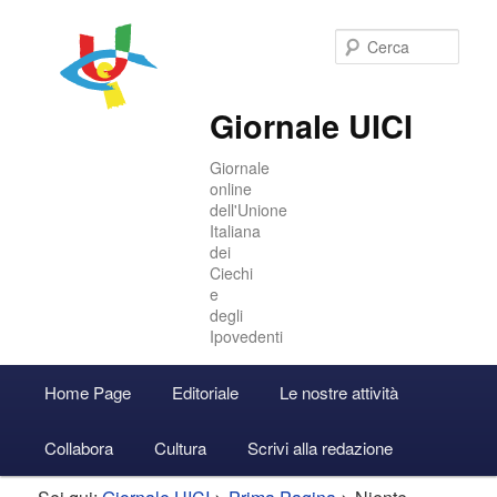
Cer
Giornale UICI
Giornale
online
dell'Unione
Italiana
dei
Ciechi
e
degli
Ipovedenti
Menu
Home Page
Editoriale
Le nostre attività
Vai
Vai
Accedi
principale
Collabora
Cultura
Scrivi alla redazione
al
al