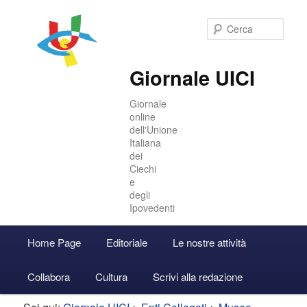
Cer
Giornale UICI
Giornale
online
dell'Unione
Italiana
dei
Ciechi
e
degli
Ipovedenti
Menu
Home Page
Editoriale
Le nostre attività
Vai
Vai
Accedi
principale
Collabora
Cultura
Scrivi alla redazione
al
al