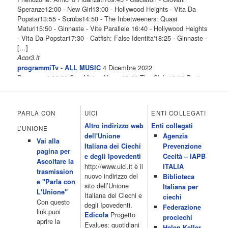
Speranze12:00 - New Girl13:00 - Hollywood Heights - Vita Da
Popstar13:55 - Scrubs14:50 - The Inbetweeners: Quasi
Maturi15:50 - Ginnaste - Vite Parallele 16:40 - Hollywood Heights
- Vita Da Popstar17:30 - Catfish: False Identita'18:25 - Ginnaste -
[…]
Acor3.it
4 Dicembre 2022
programmiTv - ALL MUSIC
Programmi 06.30 Star.Meteo.News 09.30 The Club 10.00 Deejay
chiama Italia 12.00 Inbox 13.00 13.00 All News 13.05 Inbox 13.30
The Club 14.00 Community 15.00 All music loves you 16.00 16.00
All News 16.05 Rotazione musicale 19.00 All News 19.05 The
PARLA CON
UICI
ENTI COLLEGATI
Club 19.30 19.30 Human Guinea Pigs 20.00 Inbox 21.00 Code
Altro indirizzo web
Enti collegati
Monkeys 21.30 Sons of Butcher […]
L’UNIONE
dell'Unione
Agenzia
Acor3.it
Vai alla
4 Dicembre 2022
Italiana dei Ciechi
Prevenzione
programmiTv - ITALIA 1
pagina per
Programmi 06.35 Cartoni Animati 09.05 Telefilm:Starsky & Hutch
e degli Ipovedenti
Cecità – IAPB
Ascoltare la
10.10 Telefilm:Supercar 12.15 12.15 Secondo voi 12.25 Studio
http://www.uici.it è il
ITALIA
trasmission
Aperto 13.00 Studio Sport 13.40 Cartoni animati 14.30 I Simpson
nuovo indirizzo del
Biblioteca
e "Parla con
15.00 Telefilm:Paso adelante 15.55 15.55 Telefilm:Wildfire 16.50
sito dell’Unione
Italiana per
L'Unione"
Cartoni animati 18.30 Studio Aperto 19.05 Don Luca c'� 19.35
Italiana dei Ciechi e
ciechi
Con questo
19.35 Medici miei 20.05 Camera caf� 20.30 La ruota della
degli Ipovedenti.
Federazione
link puoi
fortuna 21.10 […]
Progetto
Edicola
prociechi
aprire la
Acor3.it
Evalues: quotidiani
Helen Keller