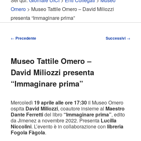
Sei qui:
Giornale UICI
>
Enti Collegati
>
Museo
contenuto
contenuto
Omero
> Museo Tattile Omero – David Miliozzi
presenta “Immaginare prima”
principale
secondario
Navigazione
←
Precedente
Successivi
→
articolo
Museo Tattile Omero –
David Miliozzi presenta
“Immaginare prima”
Mercoledì
19 aprile alle ore 17:30
il Museo Omero
ospita
David Miliozzi
, coautore insieme al
Maestro
Dante Ferretti
del libro
“Immaginare prima”
, edito
da Jimenez a novembre 2022. Presenta
Lucilla
Niccolini
. L’evento è in collaborazione con
libreria
Fogola Fàgola
.