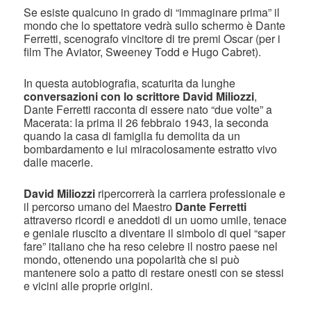
Se esiste qualcuno in grado di “immaginare prima” il
mondo che lo spettatore vedrà sullo schermo è Dante
Ferretti, scenografo vincitore di tre premi Oscar (per i
film The Aviator, Sweeney Todd e Hugo Cabret).
In questa autobiografia, scaturita da lunghe
conversazioni con lo scrittore David Miliozzi
,
Dante Ferretti racconta di essere nato “due volte” a
Macerata: la prima il 26 febbraio 1943, la seconda
quando la casa di famiglia fu demolita da un
bombardamento e lui miracolosamente estratto vivo
dalle macerie.
David Miliozzi
ripercorrerà la carriera professionale e
il percorso umano del Maestro
Dante Ferretti
attraverso ricordi e aneddoti di un uomo umile, tenace
e geniale riuscito a diventare il simbolo di quel “saper
fare” italiano che ha reso celebre il nostro paese nel
mondo, ottenendo una popolarità che si può
mantenere solo a patto di restare onesti con se stessi
e vicini alle proprie origini.