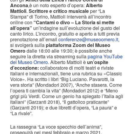
Ancona
,è un noto esperto d’opera:
Alberto
Mattioli
.
Scrittore e critico musicale
per “La
Stampa” di Torino, Mattioli interverrà all’incontro
online con
“Cantami o divo – La Storia si mette
all’opera”
un’indagine sull’evoluzione del gusto del
canto lirico. L’incontro, gratuito e aperto a tutti previa
prenotazione all’email
conferenze@museoomero.it
,
si svolgerà sulla
piattaforma Zoom del Museo
Omero
dalle 18:00 alle 19:30; è possibile anche
seguire la diretta via streaming sulla
pagina YouTube
del Museo Omero
. Alberto Mattioli è
un’ospite
d’eccezione:
collaboratore di molti teatri e riviste
italiani e internazionali, tiene una rubrica su «Classic
Voice». Ha scritto i libri “Big Luciano. Pavarotti, la
vera storia” (Mondadori 2007), “Anche stasera. Come
l’opera ti cambia la vita” (Mondadori 2012) e “Meno
grigi più Verdi. Come un genio ha spiegato l’Italia agli
italiani” (Garzanti 2018), “Il gattolico praticante”
(Garzanti 2019); e due libretti d’opera, “La paura” e
“La rivale”.
La rassegna “La voce specchio dell’anima”,
proseguirà nei mesi febbraio e marzo 2021,