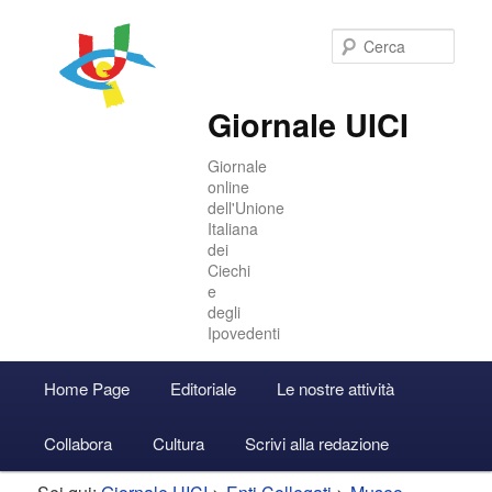
Cer
Giornale UICI
Giornale
online
dell'Unione
Italiana
dei
Ciechi
e
degli
Ipovedenti
Menu
Home Page
Editoriale
Le nostre attività
Vai
Vai
Accedi
principale
Collabora
Cultura
Scrivi alla redazione
al
al