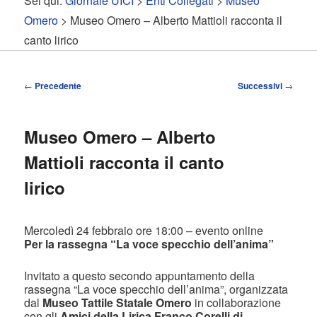
Sei qui:
Giornale UICI
>
Enti Collegati
>
Museo
contenuto
contenuto
Omero
> Museo Omero – Alberto Mattioli racconta il
canto lirico
principale
secondario
Navigazione
←
Precedente
Successivi
→
articolo
Museo Omero – Alberto
Mattioli racconta il canto
lirico
Mercoledì 24 febbraio ore 18:00 – evento online
Per la rassegna “La voce specchio dell’anima”
Invitato a questo secondo appuntamento della
rassegna “La voce specchio dell’anima”, organizzata
dal
Museo Tattile Statale Omero
in collaborazione
con gli
Amici della Lirica Franco Corelli di