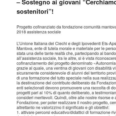
– Sostegno ai giovani “Cerchiam
sostenitori”!
Progetto cofinanziato da fondazione comunità mantova
2018 assistenza sociale
L’Unione Italiana dei Ciechi e degli Ipovedenti Ets-Aps
Mantova, ente di tutela morale e materiale per le person
stata una delle tante realtà che, partecipando al bando
all’assistenza sociale, tra le altre, si è vista riconosc
cofinanziamento del progetto denominato «Autonomia 
grazie al quale, una ventina di giovani con disabilità 
sicuramente considerevole di alunni del territorio prov
di una formazione del tutto speciale nella sua realizz
la destinazione del contributo deliberato da Fondazi
enti selezionati devono promuovere una raccolta di don
progetti pari al 10% di quanto deliberato, a testimonianz
consideri meritevoli. Quindi, oltre alle nostre risorse e
Fondazione, per poter realizzare il nostro progetto, c
altrettanto ne valorizzino il significato e gli obiettivi:
1. attivare percorsi educativo/didattici di formazione ri