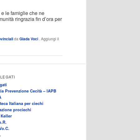
i e le famiglie che ne
munità ringrazia fin d’ora per
vinciali
da
Giada Voci
. Aggiungi il
LLEGATI
gati
ia Prevenzione Cecità – IAPB
A
teca Italiana per ciechi
azione prociechi
Keller
o.R.
Vo.C.
.