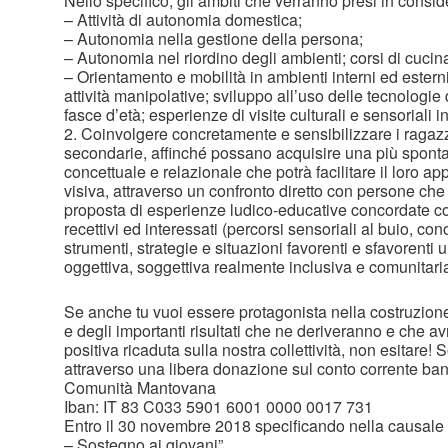
Nello specifico, gli ambiti che verranno presi in consi
– Attività di autonomia domestica;
– Autonomia nella gestione della persona;
– Autonomia nel riordino degli ambienti; corsi di cucin
– Orientamento e mobilità in ambienti interni ed esterni;
attività manipolative; sviluppo all’uso delle tecnologie 
fasce d’età; esperienze di visite culturali e sensoriali i
2. Coinvolgere concretamente e sensibilizzare i ragazz
secondarie, affinché possano acquisire una più spon
concettuale e relazionale che potrà facilitare il loro ap
visiva, attraverso un confronto diretto con persone che 
proposta di esperienze ludico-educative concordate con
recettivi ed interessati (percorsi sensoriali al buio, co
strumenti, strategie e situazioni favorenti e sfavorenti 
oggettiva, soggettiva realmente inclusiva e comunitaria
Se anche tu vuoi essere protagonista nella costruzione
e degli importanti risultati che ne deriveranno e che 
positiva ricaduta sulla nostra collettività, non esitare! S
attraverso una libera donazione sul conto corrente ba
Comunità Mantovana
Iban: IT 83 C033 5901 6001 0000 0017 731
Entro il 30 novembre 2018 specificando nella causa
– Sostegno ai giovani”.