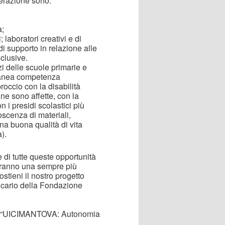
derazione sono:
a;
 laboratori creativi e di
di supporto in relazione alle
nclusive.
i delle scuole primarie e
tanea competenza
proccio con la disabilità
ne sono affette, con la
 i presidi scolastici più
noscenza di materiali,
una buona qualità di vita
).
 di tutte queste opportunità
avranno una sempre più
ostieni il nostro progetto
ncario della Fondazione
le “UICIMANTOVA: Autonomia