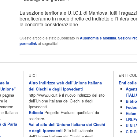
La sezione territoriale U.I.C.I. di Mantova, tutti i ragazz
beneficeranno in modo diretto ed indiretto e l’intera co
la concreta considerazione.
Questo articolo è stato pubblicato in
Autonomia e Mobilità
,
Sezioni Pro
permalink
ai segnalibri.
UICI
ENTI CO
re la
Altro indirizzo web dell'Unione Italiana
Enti colle
'Unione"
dei Ciechi e degli Ipovedenti
Agenz
la pagina
http://www.uici.it è il nuovo indirizzo del sito
ITALI
re le
dell’Unione Italiana dei Ciechi e degli
Biblio
rasmesse
Ipovedenti.
Feder
ne Italiana
Progetto Evalues: quotidiani da
Edicola
Helen 
.
scaricare.
I.Ri.F
a di Parla
Vai al sito dell'Unione Italiana dei Ciechi
U.N.I.
Sito Istituzionale
e degli Ipovedenti
C.D.G
)
dell’Unione Italiana dei Ciechi e degli