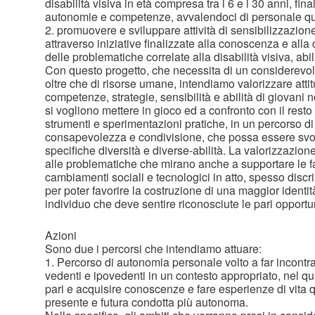
disabilità visiva in età compresa tra i 6 e i 30 anni, fina
autonomie e competenze, avvalendoci di personale qua
2. promuovere e sviluppare attività di sensibilizzazio
attraverso iniziative finalizzate alla conoscenza e all
delle problematiche correlate alla disabilità visiva, abi
Con questo progetto, che necessita di un considerev
oltre che di risorse umane, intendiamo valorizzare attitu
competenze, strategie, sensibilità e abilità di giovani 
si vogliono mettere in gioco ed a confronto con il resto 
strumenti e sperimentazioni pratiche, in un percorso 
consapevolezza e condivisione, che possa essere svolt
specifiche diversità e diverse-abilità. La valorizzazione
alle problematiche che mirano anche a supportare le fa
cambiamenti sociali e tecnologici in atto, spesso disc
per poter favorire la costruzione di una maggior identit
individuo che deve sentire riconosciute le pari opportun
Azioni
Sono due i percorsi che intendiamo attuare:
1. Percorso di autonomia personale volto a far incontr
vedenti e ipovedenti in un contesto appropriato, nel qu
pari e acquisire conoscenze e fare esperienze di vita q
presente e futura condotta più autonoma.