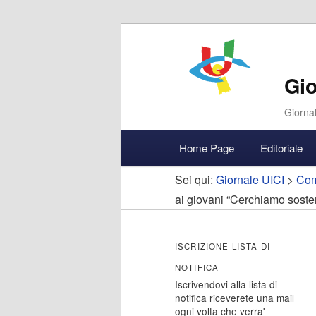
Gio
Giornal
Menu
Home Page
Editoriale
Vai
Vai
Accedi
principale
Sei qui:
Giornale UICI
>
Com
al
al
ai giovani “Cerchiamo sosten
contenuto
contenuto
ISCRIZIONE LISTA DI
principale
secondario
NOTIFICA
Iscrivendovi alla lista di
notifica riceverete una mail
ogni volta che verra'