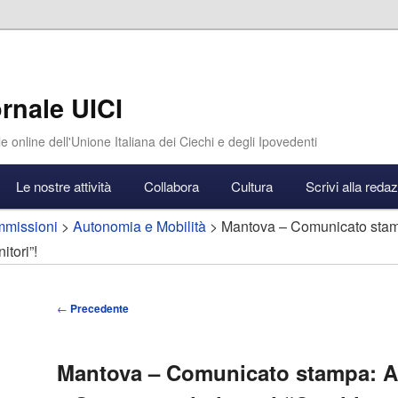
rnale UICI
e online dell'Unione Italiana dei Ciechi e degli Ipovedenti
Le nostre attività
Collabora
Cultura
Scrivi alla reda
missioni
>
Autonomia e Mobilità
> Mantova – Comunicato stam
itori”!
Navigazione
←
Precedente
articolo
Mantova – Comunicato stampa: 