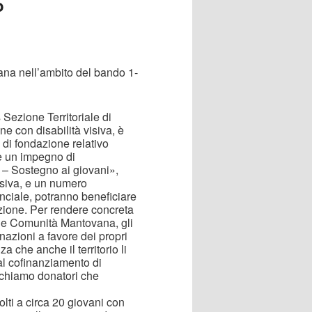
o
na nell’ambito del bando 1-
 Sezione Territoriale di
e con disabilità visiva, è
 di fondazione relativo
ere un impegno di
– Sostegno ai giovani»,
visiva, e un numero
inciale, potranno beneficiare
azione. Per rendere concreta
one Comunità Mantovana, gli
azioni a favore dei propri
a che anche il territorio li
 al cofinanziamento di
erchiamo donatori che
volti a circa 20 giovani con