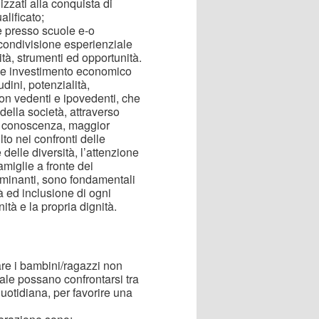
lizzati alla conquista di
lificato;
ne presso scuole e-o
a condivisione esperienziale
lità, strumenti ed opportunità.
ole investimento economico
dini, potenzialità,
non vedenti e ipovedenti, che
della società, attraverso
di conoscenza, maggior
o nei confronti delle
 delle diversità, l’attenzione
miglie a fronte dei
riminanti, sono fondamentali
à ed inclusione di ogni
ità e la propria dignità.
are i bambini/ragazzi non
ale possano confrontarsi tra
uotidiana, per favorire una