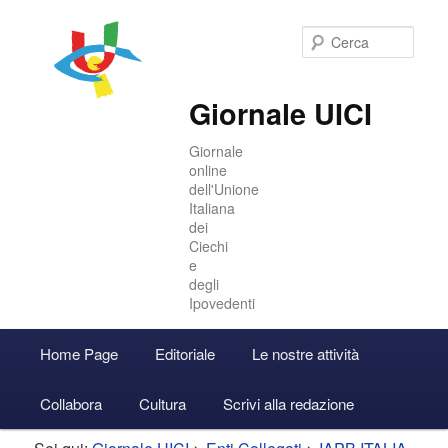
Cer
Giornale UICI
Giornale
online
dell'Unione
Italiana
dei
Ciechi
e
degli
Ipovedenti
Menu
Home Page
Editoriale
Le nostre attività
Vai
Vai
Accedi
principale
Collabora
Cultura
Scrivi alla redazione
al
al