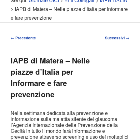
Sei qui:
Giornale UICI
>
Enti Collegati
>
IAPB ITALIA
contenuto
contenuto
> IAPB di Matera – Nelle piazze d’Italia per Informare
e fare prevenzione
principale
secondario
Navigazione
←
Precedente
Successivi
→
articolo
IAPB di Matera – Nelle
piazze d’Italia per
Informare e fare
prevenzione
Nella settimana dedicata alla prevenzione e
informazione sulla malattia silente del glaucoma
l’Agenzia Internazionale della Prevenzione della
Cecità in tutto il mondo farà informazione e
prevenzione attraverso screening e uso dei molteplici