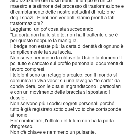
atrofizzazione dei nostri sensi. Il tempo è l'unico
maestro e testimone del processo di trasformazione e
di cambiamento delle nostre abitudini di fruizione
degli spazi. E noi non vedenti siamo pronti a tali
trasformazioni?
Leggiamo un po' cosa sta succedendo.
"La porta non ha lo stipite, non ha il battente e se è
per questo neppure la maniglia.
Il badge non esiste più: la carta d'identità di ognuno è
semplicemente la sua faccia.
Non serve nemmeno la chiavetta Usb e tantomeno il
pc: tutto è caricato sul profilo personale, documenti di
lavoro compresi.
I telefoni sono un retaggio arcaico, con il mondo si
comunica in viva voce: su una lavagna "le carte" da
condividere, con le dita si ingrandiscono i particolari
e con un movimento delle braccia si spostano i
dossier.
Non servono più i codici segreti personali perché
tutto è già registrato sotto quel volto che corrisponde
al nome.
Per cominciare, l'ufficio del futuro non ha la porta
d'ingresso.
Non c'è chiave e nemmeno un pulsante.