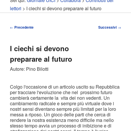
Sei qui:
Giornale UICI
>
Collabora
>
Contributi dei
contenuto
contenuto
lettori
> I ciechi si devono preparare al futuro
principale
secondario
Navigazione
←
Precedente
Successivi
→
articolo
I ciechi si devono
preparare al futuro
Autore: Pino Bilotti
Colgo l'occasione di un articolo uscito su Repubblica
per tracciare l'evoluzione che nel prossimo futuro
cambierà certamente la vita dei non vedenti. Un
cambiamento radicale e sempre più virtuale dove i
nostri sensi diventano sempre più limitati per la loro
messa a riposo. Un gioco delle parti che cerca di
rendere la nostra esistenza meno difficile ma nello
stesso tempo avvia un processo di inibizione e di