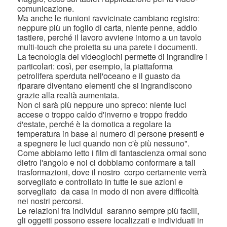
comunicazione.
Ma anche le riunioni ravvicinate cambiano registro:
neppure più un foglio di carta, niente penne, addio
tastiere, perché il lavoro avviene intorno a un tavolo
multi-touch che proietta su una parete i documenti.
La tecnologia dei videogiochi permette di ingrandire i
particolari: così, per esempio, la piattaforma
petrolifera sperduta nell'oceano e il guasto da
riparare diventano elementi che si ingrandiscono
grazie alla realtà aumentata.
Non ci sarà più neppure uno spreco: niente luci
accese o troppo caldo d'inverno e troppo freddo
d'estate, perché è la domotica a regolare la
temperatura in base al numero di persone presenti e
a spegnere le luci quando non c'è più nessuno".
Come abbiamo letto i film di fantascienza ormai sono
dietro l'angolo e noi ci dobbiamo conformare a tali
trasformazioni, dove il nostro corpo certamente verrà
sorvegliato e controllato in tutte le sue azioni e
sorvegliato da casa in modo di non avere difficoltà
nei nostri percorsi.
Le relazioni fra individui saranno sempre più facili,
gli oggetti possono essere localizzati e individuati in