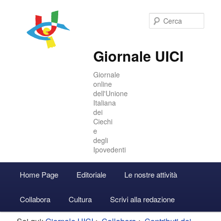
Cer
Giornale UICI
Giornale
online
dell'Unione
Italiana
dei
Ciechi
e
degli
Ipovedenti
Menu
Home Page
Editoriale
Le nostre attività
Vai
Vai
Accedi
principale
Collabora
Cultura
Scrivi alla redazione
al
al