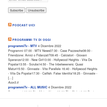
PODCAST UICI
PROGRAMMI TV DI OGGI
4 Dicembre 2022
programmiTv - MTV
Programmi 07:00 - MTV News07:30 - Case Pazzesche08:00 -
Friendzone: Amici o Fidanzati?09:45 - Calciatori - Giovani
Speranze12:00 - New Girl13:00 - Hollywood Heights - Vita Da
Popstar13:55 - Scrubs14:50 - The Inbetweeners: Quasi
Maturi15:50 - Ginnaste - Vite Parallele 16:40 - Hollywood Heights
- Vita Da Popstar17:30 - Catfish: False Identita'18:25 - Ginnaste -
[…]
Acor3.it
4 Dicembre 2022
programmiTv - ALL MUSIC
Programmi 06.30 Star.Meteo.News 09.30 The Club 10.00 Deejay
chiama Italia 12.00 Inbox 13.00 13.00 All News 13.05 Inbox 13.30
The Club 14.00 Community 15.00 All music loves you 16.00 16.00
All News 16.05 Rotazione musicale 19.00 All News 19.05 The