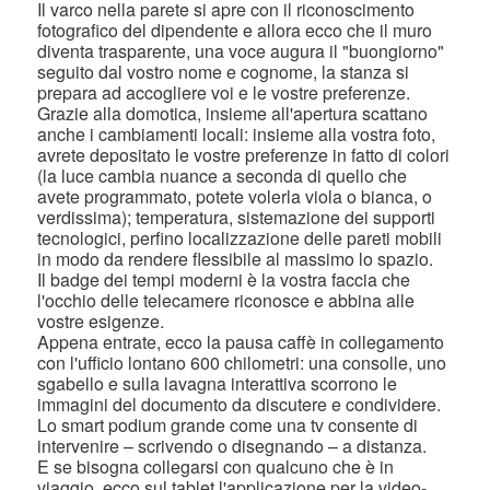
Il varco nella parete si apre con il riconoscimento
fotografico del dipendente e allora ecco che il muro
diventa trasparente, una voce augura il "buongiorno"
seguito dal vostro nome e cognome, la stanza si
prepara ad accogliere voi e le vostre preferenze.
Grazie alla domotica, insieme all'apertura scattano
anche i cambiamenti locali: insieme alla vostra foto,
avrete depositato le vostre preferenze in fatto di colori
(la luce cambia nuance a seconda di quello che
avete programmato, potete volerla viola o bianca, o
verdissima); temperatura, sistemazione dei supporti
tecnologici, perfino localizzazione delle pareti mobili
in modo da rendere flessibile al massimo lo spazio.
Il badge dei tempi moderni è la vostra faccia che
l'occhio delle telecamere riconosce e abbina alle
vostre esigenze.
Appena entrate, ecco la pausa caffè in collegamento
con l'ufficio lontano 600 chilometri: una consolle, uno
sgabello e sulla lavagna interattiva scorrono le
immagini del documento da discutere e condividere.
Lo smart podium grande come una tv consente di
intervenire – scrivendo o disegnando – a distanza.
E se bisogna collegarsi con qualcuno che è in
viaggio, ecco sul tablet l'applicazione per la video-