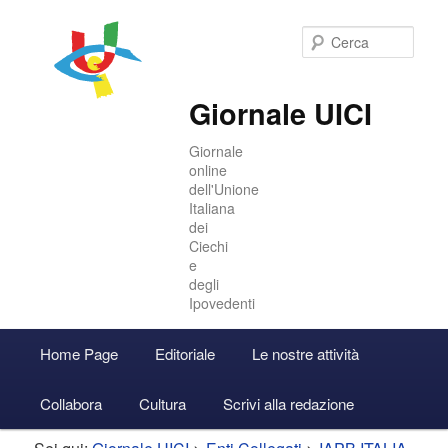
Cer
Giornale UICI
Giornale
online
dell'Unione
Italiana
dei
Ciechi
e
degli
Ipovedenti
Menu
Home Page
Editoriale
Le nostre attività
Vai
Vai
Accedi
principale
Collabora
Cultura
Scrivi alla redazione
al
al