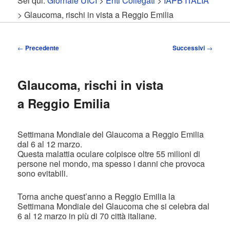
Sei qui:
Giornale UICI
>
Enti Collegati
>
IAPB ITALIA
contenuto
contenuto
> Glaucoma, rischi in vista a Reggio Emilia
principale
secondario
Navigazione
←
Precedente
Successivi
→
articolo
Glaucoma, rischi in vista
a Reggio Emilia
Settimana Mondiale del Glaucoma a Reggio Emilia
dal 6 al 12 marzo.
Questa malattia oculare colpisce oltre 55 milioni di
persone nel mondo, ma spesso i danni che provoca
sono evitabili.
Torna anche quest’anno a Reggio Emilia la
Settimana Mondiale del Glaucoma che si celebra dal
6 al 12 marzo in più di 70 città italiane.