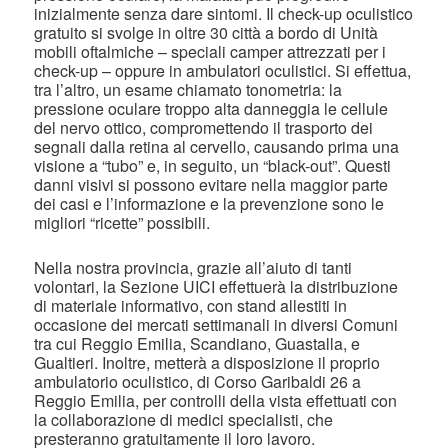
inizialmente senza dare sintomi. Il check-up oculistico
gratuito si svolge in oltre 30 città a bordo di Unità
mobili oftalmiche – speciali camper attrezzati per i
check-up – oppure in ambulatori oculistici. Si effettua,
tra l’altro, un esame chiamato tonometria: la
pressione oculare troppo alta danneggia le cellule
del nervo ottico, compromettendo il trasporto dei
segnali dalla retina al cervello, causando prima una
visione a “tubo” e, in seguito, un “black-out”. Questi
danni visivi si possono evitare nella maggior parte
dei casi e l’informazione e la prevenzione sono le
migliori “ricette” possibili.
Nella nostra provincia, grazie all’aiuto di tanti
volontari, la Sezione UICI effettuerà la distribuzione
di materiale informativo, con stand allestiti in
occasione dei mercati settimanali in diversi Comuni
tra cui Reggio Emilia, Scandiano, Guastalla, e
Gualtieri. Inoltre, metterà a disposizione il proprio
ambulatorio oculistico, di Corso Garibaldi 26 a
Reggio Emilia, per controlli della vista effettuati con
la collaborazione di medici specialisti, che
presteranno gratuitamente il loro lavoro.