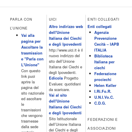
chiama Italia 12.00 Inbox 13.00 13.00 All News 13.05 Inbox 13.30
The Club 14.00 Community 15.00 All music loves you 16.00 16.00
All News 16.05 Rotazione musicale 19.00 All News 19.05 The
PARLA CON
UICI
ENTI COLLEGATI
Club 19.30 19.30 Human Guinea Pigs 20.00 Inbox 21.00 Code
Altro indirizzo web
Enti collegati
Monkeys 21.30 Sons of Butcher […]
L’UNIONE
dell'Unione
Agenzia
Acor3.it
Vai alla
4 Dicembre 2022
Italiana dei Ciechi
Prevenzione
programmiTv - ITALIA 1
pagina per
Programmi 06.35 Cartoni Animati 09.05 Telefilm:Starsky & Hutch
e degli Ipovedenti
Cecità – IAPB
Ascoltare la
10.10 Telefilm:Supercar 12.15 12.15 Secondo voi 12.25 Studio
http://www.uici.it è il
ITALIA
trasmission
Aperto 13.00 Studio Sport 13.40 Cartoni animati 14.30 I Simpson
nuovo indirizzo del
Biblioteca
e "Parla con
15.00 Telefilm:Paso adelante 15.55 15.55 Telefilm:Wildfire 16.50
sito dell’Unione
Italiana per
L'Unione"
Cartoni animati 18.30 Studio Aperto 19.05 Don Luca c'� 19.35
Italiana dei Ciechi e
ciechi
Con questo
19.35 Medici miei 20.05 Camera caf� 20.30 La ruota della
degli Ipovedenti.
Federazione
link puoi
fortuna 21.10 […]
Progetto
Edicola
prociechi
aprire la
Acor3.it
Evalues: quotidiani
Helen Keller
pagina del
4 Dicembre 2022
da scaricare.
programmiTv - LA 7
I.Ri.Fo.R.
sito nazionale
Programmi 06:00 - Tg La7/meteo/oroscopo/traffico06:55 - Movie
Vai al sito
U.N.I.Vo.C.
ed ascoltare
Flash07:00 - Omnibus ? Rassegna stampa07:30 - Tg La707:50 -
dell'Unione
C.D.G.
le
Omnibus09:50 - Coffee Break11:00 - L?aria che tira12:25 - I
Italiana dei Ciechi
trasmissioni
men� di Benedetta13:30 - Tg La714:00 - Tg La7 Cronache14:40 -
e degli Ipovedenti
che vengono
Telefilm: Le strade di San Francisco - Omicidio di primo grado -
Sito Istituzionale
FEDERAZIONI E
trasmesse
Una scuola di paura 16:30 […]
dell’Unione Italiana
dalla sede
ASSOCIAZIONI
Acor3.it
dei Ciechi e degli