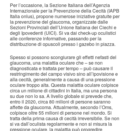
Per l’occasione, la Sezione Italiana dell’Agenzia
Internazionale per la Prevenzione della Cecità (IAPB
Italia onlus), propone numerose iniziative gratuite per
la prevenzione del glaucoma, organizzate dalle
Sezioni Provinciali dell’Unione Italiana dei Ciechi e
degli Ipovedenti (UICI). Si va dai check-up oculistici
alle conferenze informative, passando per la
distribuzione di opuscoli presso i gazebo in piazza.
Spesso si possono scongiurare gli effetti nefasti del
glaucoma, una malattia oculare che – se non
diagnosticata e trattata per tempo – può causare il
restringimento del campo visivo sino all’ipovisione e
alla cecità, generalmente a causa di una pressione
oculare troppo alta. Questa malattia oculare colpisce
circa un milione di cittadini in Italia, ma una persona
su due non lo sa. A livello globale si prevede che,
entro il 2020, circa 80 milioni di persone saranno
affette da glaucoma. Attualmente, secondo l’Oms,
colpisce oltre 55 milioni di persone nel mondo. Si
tratta della prima causa di cecità irreversibile. Se non
si va dall’oculista regolarmente e non si misura la
pressione oculare, la malattia può progredire