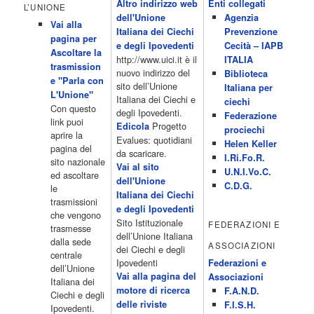
Altro indirizzo web
Enti collegati
Monkeys 21.30 Sons of Butcher […]
L’UNIONE
dell'Unione
Agenzia
Acor3.it
Vai alla
4 Dicembre 2022
Italiana dei Ciechi
Prevenzione
programmiTv - ITALIA 1
pagina per
Programmi 06.35 Cartoni Animati 09.05 Telefilm:Starsky & Hutch
e degli Ipovedenti
Cecità – IAPB
Ascoltare la
10.10 Telefilm:Supercar 12.15 12.15 Secondo voi 12.25 Studio
http://www.uici.it è il
ITALIA
trasmission
Aperto 13.00 Studio Sport 13.40 Cartoni animati 14.30 I Simpson
nuovo indirizzo del
Biblioteca
e "Parla con
15.00 Telefilm:Paso adelante 15.55 15.55 Telefilm:Wildfire 16.50
sito dell’Unione
Italiana per
L'Unione"
Cartoni animati 18.30 Studio Aperto 19.05 Don Luca c'� 19.35
Italiana dei Ciechi e
ciechi
Con questo
19.35 Medici miei 20.05 Camera caf� 20.30 La ruota della
degli Ipovedenti.
Federazione
link puoi
fortuna 21.10 […]
Progetto
Edicola
prociechi
aprire la
Acor3.it
Evalues: quotidiani
Helen Keller
pagina del
4 Dicembre 2022
da scaricare.
programmiTv - LA 7
I.Ri.Fo.R.
sito nazionale
Programmi 06:00 - Tg La7/meteo/oroscopo/traffico06:55 - Movie
Vai al sito
U.N.I.Vo.C.
ed ascoltare
Flash07:00 - Omnibus ? Rassegna stampa07:30 - Tg La707:50 -
dell'Unione
C.D.G.
le
Omnibus09:50 - Coffee Break11:00 - L?aria che tira12:25 - I
Italiana dei Ciechi
trasmissioni
men� di Benedetta13:30 - Tg La714:00 - Tg La7 Cronache14:40 -
e degli Ipovedenti
che vengono
Telefilm: Le strade di San Francisco - Omicidio di primo grado -
Sito Istituzionale
FEDERAZIONI E
trasmesse
Una scuola di paura 16:30 […]
dell’Unione Italiana
dalla sede
ASSOCIAZIONI
Acor3.it
dei Ciechi e degli
centrale
4 Dicembre 2022
programmiTv - CANALE 5
Ipovedenti
Federazioni e
dell’Unione
Programmi 2/3 06.00 TG5/Traffico/Meteo/Borse e monete 08.00
Vai alla pagina del
Associazioni
Italiana dei
TG5 Mattina 08.40 Mattino Cinque(TG5-Ore 10) 11.00 Forum
motore di ricerca
F.A.N.D.
Ciechi e degli
13.00 2/3 13.00 TG5 13.40 Beautiful 14.10 Centovetrine 14.45
delle riviste
F.I.S.H.
Ipovedenti.