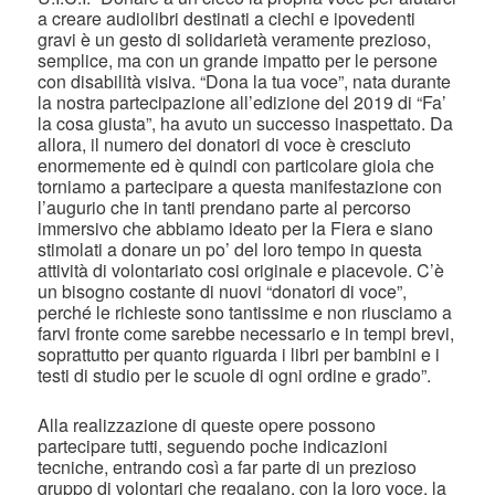
a creare audiolibri destinati a ciechi e ipovedenti
gravi è un gesto di solidarietà veramente prezioso,
semplice, ma con un grande impatto per le persone
con disabilità visiva. “Dona la tua voce”, nata durante
la nostra partecipazione all’edizione del 2019 di “Fa’
la cosa giusta”, ha avuto un successo inaspettato. Da
allora, il numero dei donatori di voce è cresciuto
enormemente ed è quindi con particolare gioia che
torniamo a partecipare a questa manifestazione con
l’augurio che in tanti prendano parte al percorso
immersivo che abbiamo ideato per la Fiera e siano
stimolati a donare un po’ del loro tempo in questa
attività di volontariato cosi originale e piacevole. C’è
un bisogno costante di nuovi “donatori di voce”,
perché le richieste sono tantissime e non riusciamo a
farvi fronte come sarebbe necessario e in tempi brevi,
soprattutto per quanto riguarda i libri per bambini e i
testi di studio per le scuole di ogni ordine e grado”.
Alla realizzazione di queste opere possono
partecipare tutti, seguendo poche indicazioni
tecniche, entrando così a far parte di un prezioso
gruppo di volontari che regalano, con la loro voce, la