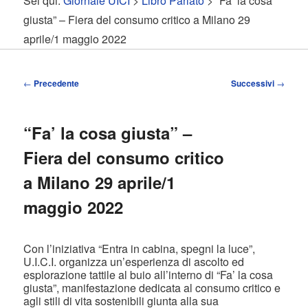
Sei qui:
Giornale UICI
>
Libro Parlato
> “Fa’ la cosa
contenuto
contenuto
giusta” – Fiera del consumo critico a Milano 29
aprile/1 maggio 2022
principale
secondario
Navigazione
←
Precedente
Successivi
→
articolo
“Fa’ la cosa giusta” –
Fiera del consumo critico
a Milano 29 aprile/1
maggio 2022
Con l’iniziativa “Entra in cabina, spegni la luce”,
U.I.C.I. organizza un’esperienza di ascolto ed
esplorazione tattile al buio all’interno di “Fa’ la cosa
giusta”, manifestazione dedicata al consumo critico e
agli stili di vita sostenibili giunta alla sua