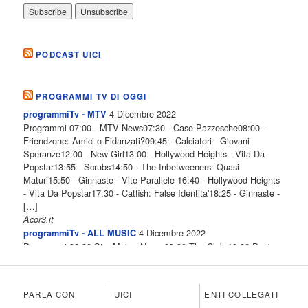
PODCAST UICI
PROGRAMMI TV DI OGGI
4 Dicembre 2022
programmiTv - MTV
Programmi 07:00 - MTV News07:30 - Case Pazzesche08:00 -
Friendzone: Amici o Fidanzati?09:45 - Calciatori - Giovani
Speranze12:00 - New Girl13:00 - Hollywood Heights - Vita Da
Popstar13:55 - Scrubs14:50 - The Inbetweeners: Quasi
Maturi15:50 - Ginnaste - Vite Parallele 16:40 - Hollywood Heights
- Vita Da Popstar17:30 - Catfish: False Identita'18:25 - Ginnaste -
[…]
Acor3.it
4 Dicembre 2022
programmiTv - ALL MUSIC
Programmi 06.30 Star.Meteo.News 09.30 The Club 10.00 Deejay
chiama Italia 12.00 Inbox 13.00 13.00 All News 13.05 Inbox 13.30
The Club 14.00 Community 15.00 All music loves you 16.00 16.00
All News 16.05 Rotazione musicale 19.00 All News 19.05 The
PARLA CON
UICI
ENTI COLLEGATI
Club 19.30 19.30 Human Guinea Pigs 20.00 Inbox 21.00 Code