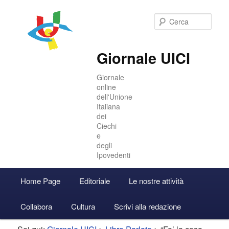
Cer
Giornale UICI
Giornale
online
dell'Unione
Italiana
dei
Ciechi
e
degli
Ipovedenti
Menu
Home Page
Editoriale
Le nostre attività
Vai
Vai
Accedi
principale
Collabora
Cultura
Scrivi alla redazione
al
al