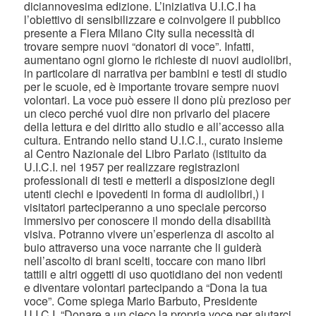
diciannovesima edizione. L’iniziativa U.I.C.I ha
l’obiettivo di sensibilizzare e coinvolgere il pubblico
presente a Fiera Milano City sulla necessità di
trovare sempre nuovi “donatori di voce”. Infatti,
aumentano ogni giorno le richieste di nuovi audiolibri,
in particolare di narrativa per bambini e testi di studio
per le scuole, ed è importante trovare sempre nuovi
volontari. La voce può essere il dono più prezioso per
un cieco perché vuol dire non privarlo del piacere
della lettura e del diritto allo studio e all’accesso alla
cultura. Entrando nello stand U.I.C.I., curato insieme
al Centro Nazionale del Libro Parlato (istituito da
U.I.C.I. nel 1957 per realizzare registrazioni
professionali di testi e metterli a disposizione degli
utenti ciechi e ipovedenti in forma di audiolibri,) i
visitatori parteciperanno a uno speciale percorso
immersivo per conoscere il mondo della disabilità
visiva. Potranno vivere un’esperienza di ascolto al
buio attraverso una voce narrante che li guiderà
nell’ascolto di brani scelti, toccare con mano libri
tattili e altri oggetti di uso quotidiano dei non vedenti
e diventare volontari partecipando a “Dona la tua
voce”. Come spiega Mario Barbuto, Presidente
U.I.C.I. “Donare a un cieco la propria voce per aiutarci