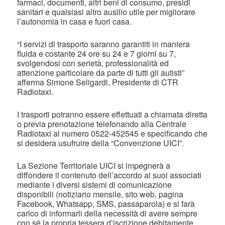
farmaci, documenti, altri beni di consumo, presidi
sanitari e qualsiasi altro ausilio utile per migliorare
l’autonomia in casa e fuori casa.
“I servizi di trasporto saranno garantiti in maniera
fluida e costante 24 ore su 24 e 7 giorni su 7,
svolgendosi con serietà, professionalità ed
attenzione particolare da parte di tutti gli autisti”
afferma Simone Seligardi, Presidente di CTR
Radiotaxi.
I trasporti potranno essere effettuati a chiamata diretta
o previa prenotazione telefonando alla Centrale
Radiotaxi al numero 0522-452545 e specificando che
si desidera usufruire della “Convenzione UICI”.
La Sezione Territoriale UICI si impegnerà a
diffondere il contenuto dell’accordo ai suoi associati
mediante i diversi sistemi di comunicazione
disponibili (notiziario mensile, sito web, pagina
Facebook, Whatsapp, SMS, passaparola) e si farà
carico di informarli della necessità di avere sempre
con sé la propria tessera d’iscrizione debitamente