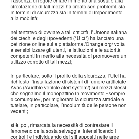
l’assenza di regole chiare in merito alla sosta e alla
circolazione di tali mezzi ha creato seri problemi, sia
in termini di sicurezza sia in termini di impedimento
alla mobilità;
nel tentativo di ovviare a tali criticità, l’Unione italiana
dei ciechi e degli ipovedenti (*Uici*) ha lanciato una
petizione online sulla piattaforma /Change.org/ volta
a sensibilizzare gli utenti, le istituzioni e le autorità
competenti in merito alla necessità di promuovere un
utilizzo corretto di tali mezzi;
in particolare, sotto il profilo della sicurezza, l’Uici ha
richiesto l’installazione di sistemi di rumore artificiale
Avas (/Audible vehicle alert system/) sui mezzi stessi
che segnalino il monopattino in movimento «sempre
e comunque», per migliorare la sicurezza stradale e
tutelare, in particolare, l’incolumità delle persone non
vedenti;
si è, poi, rimarcata la necessità di contrastare il
fenomeno della sosta selvaggia, intensificando i
controlli e individuando dei siti appositi nelle aree