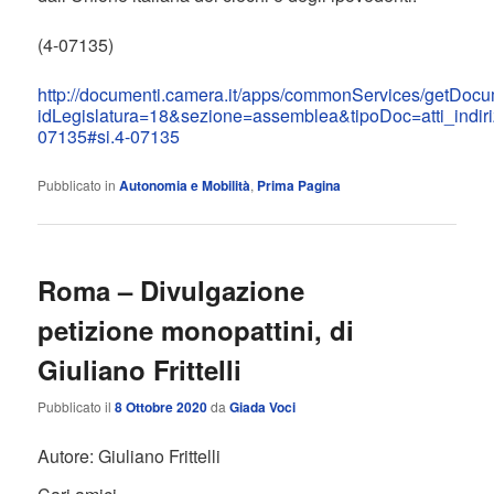
(4-07135)
http://documenti.camera.it/apps/commonServices/getDoc
idLegislatura=18&sezione=assemblea&tipoDoc=atti_indir
07135#si.4-07135
Pubblicato in
Autonomia e Mobilità
,
Prima Pagina
Roma – Divulgazione
petizione monopattini, di
Giuliano Frittelli
Pubblicato il
8 Ottobre 2020
da
Giada Voci
Autore: Giuliano Frittelli