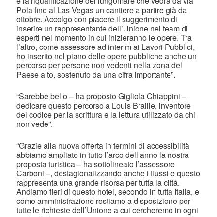
è la riqualificazione del lungomare che vedrà da via
Pola fino al Las Vegas un cantiere a partire già da
ottobre. Accolgo con piacere il suggerimento di
inserire un rappresentante dell’Unione nel team di
esperti nel momento in cui inizieranno le opere. Tra
l’altro, come assessore ad interim ai Lavori Pubblici,
ho inserito nel piano delle opere pubbliche anche un
percorso per persone non vedenti nella zona del
Paese alto, sostenuto da una cifra importante”.
“Sarebbe bello – ha proposto Gigliola Chiappini –
dedicare questo percorso a Louis Braille, inventore
del codice per la scrittura e la lettura utilizzato da chi
non vede”.
“Grazie alla nuova offerta in termini di accessibilità
abbiamo ampliato in tutto l’arco dell’anno la nostra
proposta turistica – ha sottolineato l’assessore
Carboni –, destagionalizzando anche i flussi e questo
rappresenta una grande risorsa per tutta la città.
Andiamo fieri di questo hotel, secondo in tutta Italia, e
come amministrazione restiamo a disposizione per
tutte le richieste dell’Unione a cui cercheremo in ogni