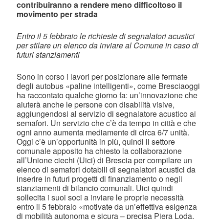
contribuiranno a rendere meno difficoltoso il
movimento per strada
Entro il 5 febbraio le richieste di segnalatori acustici
per stilare un elenco da inviare al Comune in caso di
futuri stanziamenti
Sono in corso i lavori per posizionare alle fermate
degli autobus «paline intelligenti», come Bresciaoggi
ha raccontato qualche giorno fa: un’innovazione che
aiuterà anche le persone con disabilità visive,
aggiungendosi al servizio di segnalatore acustico ai
semafori. Un servizio che c’è da tempo in città e che
ogni anno aumenta mediamente di circa 6/7 unità.
Oggi c’è un’opportunità in più, quindi il settore
comunale apposito ha chiesto la collaborazione
all’Unione ciechi (Uici) di Brescia per compilare un
elenco di semafori dotabili di segnalatori acustici da
inserire in futuri progetti di finanziamento o negli
stanziamenti di bilancio comunali. Uici quindi
sollecita i suoi soci a inviare le proprie necessità
entro il 5 febbraio «motivate da un’effettiva esigenza
di mobilità autonoma e sicura – precisa Piera Loda,