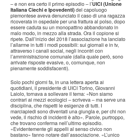
– e non era certo il primo episodio – l’
UICI (Unione
Italiana Ciechi e Ipovedenti)
del capoluogo
piemontese aveva denunciato il caso di una ragazza
ricoverata in ospedale per una frattura al polso, dopo
essere caduta su un monopattino abbandonato in
malo modo, in mezzo alla strada. Ora il copione si
ripete. Dall’inizio del 2018 l’associazione ha lanciato
l’allarme in tutti i modi possibili: sui giornali e in tv,
attraverso i canali social, negli incontri con
l’amministrazione comunale (dalla quale però, sono
arrivate risposte evasive, o, comunque, non
pienamente soddisfacenti).
Solo pochi giorni fa, in una lettera aperta ai
quotidiani, il presidente di UICI Torino, Giovanni
Laiolo, tornava a sollevare il tema: «Non siamo
contrari ai mezzi ecologici – scriveva – ma serve una
disciplina, che rispetti le esigenze di tutti. I
marciapiedi sono diventati una giungla e, per chi non
vede, il rischio di incidenti è alto». Parole, purtroppo,
che trovano conferma nell’ultimo episodio.
«Evidentemente gli appelli al senso civico non
bastano» fanno notare dall’associazione. «L’unico