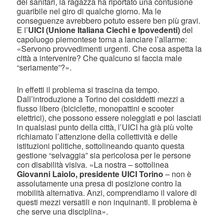
dei sanitari, la ragazza ha riportato una contusione
guaribile nel giro di qualche giorno. Ma le
conseguenze avrebbero potuto essere ben più gravi.
E l’
UICI (Unione Italiana Ciechi e Ipovedenti)
del
capoluogo piemontese torna a lanciare l’allarme:
«Servono provvedimenti urgenti. Che cosa aspetta la
città a intervenire? Che qualcuno si faccia male
“seriamente”?».
In effetti il problema si trascina da tempo.
Dall’introduzione a Torino dei cosiddetti mezzi a
flusso libero (biciclette, monopattini e scooter
elettrici), che possono essere noleggiati e poi lasciati
in qualsiasi punto della città, l’UICI ha già più volte
richiamato l’attenzione della collettività e delle
istituzioni politiche, sottolineando quanto questa
gestione “selvaggia” sia pericolosa per le persone
con disabilità visiva. «La nostra – sottolinea
Giovanni Laiolo, presidente UICI Torino
– non è
assolutamente una presa di posizione contro la
mobilità alternativa. Anzi, comprendiamo il valore di
questi mezzi versatili e non inquinanti. Il problema è
che serve una disciplina».