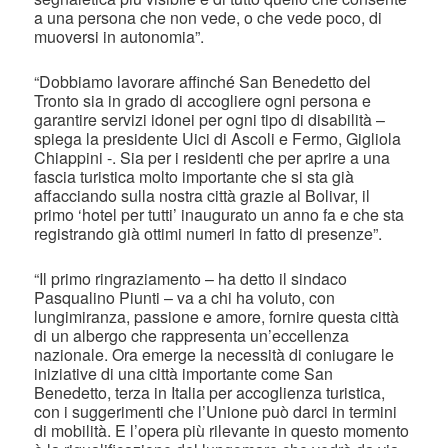
a una persona che non vede, o che vede poco, di
muoversi in autonomia”.
“Dobbiamo lavorare affinché San Benedetto del
Tronto sia in grado di accogliere ogni persona e
garantire servizi idonei per ogni tipo di disabilità –
spiega la presidente Uici di Ascoli e Fermo, Gigliola
Chiappini -. Sia per i residenti che per aprire a una
fascia turistica molto importante che si sta già
affacciando sulla nostra città grazie al Bolivar, il
primo ‘hotel per tutti’ inaugurato un anno fa e che sta
registrando già ottimi numeri in fatto di presenze”.
“Il primo ringraziamento – ha detto il sindaco
Pasqualino Piunti – va a chi ha voluto, con
lungimiranza, passione e amore, fornire questa città
di un albergo che rappresenta un’eccellenza
nazionale. Ora emerge la necessità di coniugare le
iniziative di una città importante come San
Benedetto, terza in Italia per accoglienza turistica,
con i suggerimenti che l’Unione può darci in termini
di mobilità. E l’opera più rilevante in questo momento