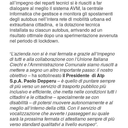
all’impegno dei reparti tecnici si è riusciti a far
dialogare al meglio il sistema AVM, la centrale
informatica che gestisce e monitora gli spostamenti
degli autobus nell’intera rete di mobilità urbana ed
extraurbana cittadina, e la dotazione tecnica
installata su ciascun autobus, arrivando ad un
risultato ottimale dopo una sperimentazione avvenuta
nel periodo di lockdown.
“
L’azienda non si è mai fermata e grazie all’impegno
di tutti e alla collaborazione con l’Unione Italiana
Ciechi e l’Amministrazione Comunale siamo riusciti a
mettere a segno un altro importante passo: il nostro
obiettivo
– ha sottolineato
il Presidente di Atp
S.p.A. Paolo Depperu
–
è quello di puntare sempre
di più verso un servizio di trasporto pubblico più
inclusivo e efficiente, che metta nelle condizioni tutti i
cittadini e le cittadine – specialmente se con
disabilità – di potersi muovere autonomamente e al
meglio all’interno della città. Con il servizio di
vocalizzazione che avverte i passeggeri su quale
sarà la prossima fermata ci attestiamo sempre di più
verso standard qualitativi a livello europeo
”.