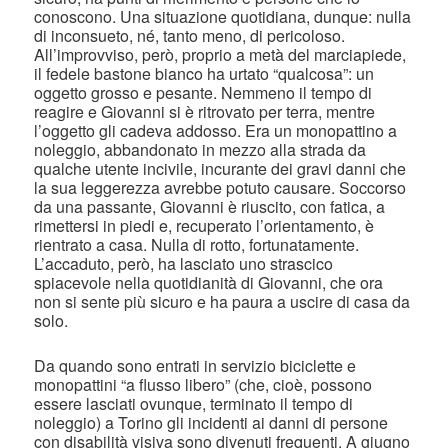
conoscono. Una situazione quotidiana, dunque: nulla
di inconsueto, né, tanto meno, di pericoloso.
All’improvviso, però, proprio a metà del marciapiede,
il fedele bastone bianco ha urtato “qualcosa”: un
oggetto grosso e pesante. Nemmeno il tempo di
reagire e Giovanni si è ritrovato per terra, mentre
l’oggetto gli cadeva addosso. Era un monopattino a
noleggio, abbandonato in mezzo alla strada da
qualche utente incivile, incurante dei gravi danni che
la sua leggerezza avrebbe potuto causare. Soccorso
da una passante, Giovanni è riuscito, con fatica, a
rimettersi in piedi e, recuperato l’orientamento, è
rientrato a casa. Nulla di rotto, fortunatamente.
L’accaduto, però, ha lasciato uno strascico
spiacevole nella quotidianità di Giovanni, che ora
non si sente più sicuro e ha paura a uscire di casa da
solo.
Da quando sono entrati in servizio biciclette e
monopattini “a flusso libero” (che, cioè, possono
essere lasciati ovunque, terminato il tempo di
noleggio) a Torino gli incidenti ai danni di persone
con disabilità visiva sono divenuti frequenti. A giugno