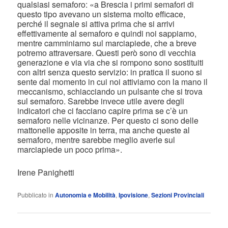
qualsiasi semaforo: «a Brescia i primi semafori di
questo tipo avevano un sistema molto efficace,
perché il segnale si attiva prima che si arrivi
effettivamente al semaforo e quindi noi sappiamo,
mentre camminiamo sul marciapiede, che a breve
potremo attraversare. Questi però sono di vecchia
generazione e via via che si rompono sono sostituiti
con altri senza questo servizio: in pratica il suono si
sente dal momento in cui noi attiviamo con la mano il
meccanismo, schiacciando un pulsante che si trova
sul semaforo. Sarebbe invece utile avere degli
indicatori che ci facciano capire prima se c’è un
semaforo nelle vicinanze. Per questo ci sono delle
mattonelle apposite in terra, ma anche queste al
semaforo, mentre sarebbe meglio averle sul
marciapiede un poco prima».
Irene Panighetti
Pubblicato in
Autonomia e Mobilità
,
Ipovisione
,
Sezioni Provinciali