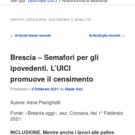
Sei qui:
Giornale UICI
>
Autonomia e Mobilità
contenuto
contenuto
principale
secondario
ARCHIVI CATEGORIA:
AUTONOMIA E MOBILITÀ
Navigazione
←
Articoli meno recenti
Articoli più recenti
→
articolo
Brescia – Semafori per gli
ipovedenti. L’UICI
promuove il censimento
Pubblicato il
3 Febbraio 2021
da
Giada Voci
Autore: Irene Panighetti
Fonte: «Brescia oggi», sez. Cronaca, del 1° Febbraio
2021.
INCLUSIONE. Mentre anche i lavori alle paline