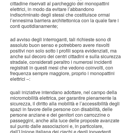
cittadine riservati al parcheggio dei monopattini
elettrici, in modo da evitare l’abbandono
indiscriminato degli stessi che costituisce ormai
l’ennesima barriera architettonica con la quale fare i
conti quotidianamente;
ad avviso degli interroganti, tali richieste sono di
assoluto buon senso e potrebbero avere risvolti
positivi non solo sotto i profili sopra evidenziati, ma
anche sul decoro dei centri cittadini e sulla sicurezza
stradale, considerati peraltro i numerosi incidenti
registrati in questi mesi che vedono coinvolti, con
frequenza sempre maggiore, proprio i monopattini
elettrici –:
quali iniziative intendano adottare, nel campo della
micromobilità elettrica, per garantire pienamente la
sicurezza, il diritto alla mobilità e l’accessibilità degli
spazi in favore delle persone con disabilità, delle
persone anziane e dei genitori con carrozzine o
passeggini, anche alla luce delle proposte avanzate
sul punto dalle associazioni e, in particolare,
dall’Unione italiana dei ciechi e degli ipovedenti.