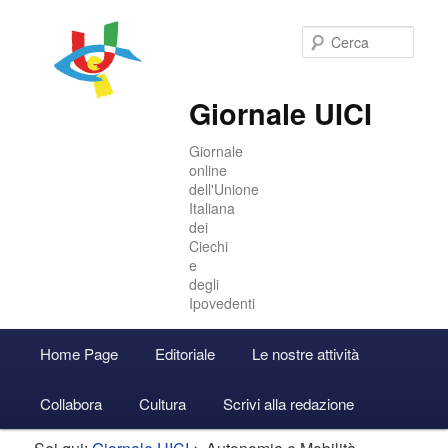
Cer
Giornale UICI
Giornale
online
dell'Unione
Italiana
dei
Ciechi
e
degli
Ipovedenti
Menu
Home Page
Editoriale
Le nostre attività
Vai
Vai
Accedi
principale
Collabora
Cultura
Scrivi alla redazione
al
al