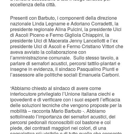
eccellenza della città.
Presenti con Barbuto, i componenti della direzione
nazionale Linda Legname e Adoriano Corradetti, la
presidente regionale Alina Pulcini, la presidente Uici
di Ascoli Piceno e Fermo Gigliola Chiappini, la
presidente Uici di Macerata Jenny Lancellotti e l’ex
presidente Uici di Ascoli e Fermo Cristiano Vittori che
aveva avviato la collaborazione con
l’amministrazione comunale. Sullo stesso tavolo, a
parlare di semafori acustici, percorsi tattilo-plantari e
insegne in evidenza, il sindaco Pasqualino Piunti e
l’assessore alle politiche sociali Emanuela Carboni.
“Abbiamo chiesto al sindaco di avere come
interlocutore privilegiato l’Unione italiana ciechi e
ipovedenti e di verificare con i suoi esperti l’efficacia
delle soluzioni tecniche che vengono proposte per la
mobilità – racconta Mario Barbuto -. Abbiamo
sottolineato l’importanza dei semafori acustici, dei
percorsi pedonali riconoscibili col bastone e col
piede, dei contrasti maggiori nei colori, di una
segnaletica più visibile e di tutto quello che consente