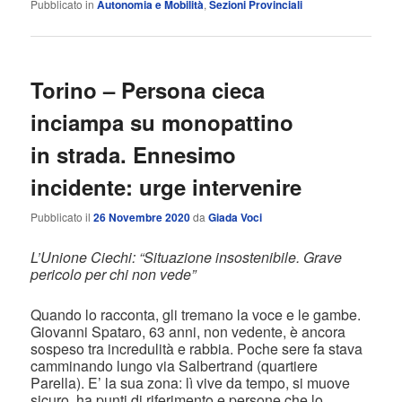
Pubblicato in
Autonomia e Mobilità
,
Sezioni Provinciali
Torino – Persona cieca
inciampa su monopattino
in strada. Ennesimo
incidente: urge intervenire
Pubblicato il
26 Novembre 2020
da
Giada Voci
L’Unione Ciechi: “Situazione insostenibile. Grave
pericolo per chi non vede”
Quando lo racconta, gli tremano la voce e le gambe.
Giovanni Spataro, 63 anni, non vedente, è ancora
sospeso tra incredulità e rabbia. Poche sere fa stava
camminando lungo via Salbertrand (quartiere
Parella). E’ la sua zona: lì vive da tempo, si muove
sicuro, ha punti di riferimento e persone che lo