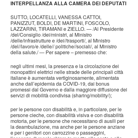
INTERPELLANZA ALLA CAMERA DEI DEPUTATI
SUTTO, LOCATELLI, VANESSA CATTOI,
PANIZZUT, BOLDI, DE MARTINI, FOSCOLO,
LAZZARINI, TIRAMANI e ZIELLO. — /Al Presidente
/del/Consiglio /dei/ministri, al Ministro
/delle/infrastrutture e /dei//trasporti/, al Ministro
/del//lavoro/e /delle// politiche//sociali/, al Ministro
della salute./ — Per sapere – premesso che:
negli ultimi mesi, la presenza e la circolazione dei
monopattini elettrici nelle strade delle principali città
italiane è aumentata vertiginosamente, alimentata
anche dall’epidemia da COVID-19, dai bonus
promessi dal Governo e dalla maggiore diffusione dei
servizi di mobilità condivisa (sharing/mobility/);
per le persone con disabilità e, in particolare, per le
persone cieche, con disabilità visiva e con disabilità
motoria, per le persone che necessitano di ausili per
la deambulazione, ma anche per le persone anziane
e per i genitori con carrozzine o passeggini,