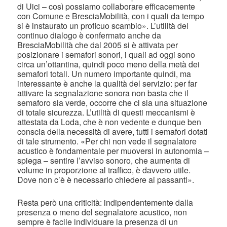
di Uici – così possiamo collaborare efficacemente
con Comune e BresciaMobilità, con i quali da tempo
si è instaurato un proficuo scambio». L’utilità del
continuo dialogo è confermato anche da
BresciaMobilità che dal 2005 si è attivata per
posizionare i semafori sonori, i quali ad oggi sono
circa un’ottantina, quindi poco meno della metà dei
semafori totali. Un numero importante quindi, ma
interessante è anche la qualità del servizio: per far
attivare la segnalazione sonora non basta che il
semaforo sia verde, occorre che ci sia una situazione
di totale sicurezza. L’utilità di questi meccanismi è
attestata da Loda, che è non vedente e dunque ben
conscia della necessità di avere, tutti i semafori dotati
di tale strumento. «Per chi non vede il segnalatore
acustico è fondamentale per muoversi in autonomia –
spiega – sentire l’avviso sonoro, che aumenta di
volume in proporzione al traffico, è davvero utile.
Dove non c’è è necessario chiedere ai passanti».
Resta però una criticità: indipendentemente dalla
presenza o meno del segnalatore acustico, non
sempre è facile individuare la presenza di un