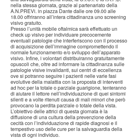
nella stessa giornata, grazie al partenariato della
A.N.PREVi. in piazza Dante dalle ore 09.00 alle
18.00 offriranno all’intera cittadinanza uno screening
visivo gratuito.
Presso l’unità mobile oftalmica sarà effettuato un
check up visivo per individuare precocemente
eventuali patologie che interferiscono con il processo
di acquisizione dell’immagine compromettendo il
normale funzionamento e/o sviluppo dell’apparato
visivo. Infine, i volontari distribuiranno gratuitamente
opuscoli che, oltre ad informare la cittadinanza sulle
patologie visive invalidanti, sui centri di eccellenza
ove si potranno seguire i pazienti nelle varie fasi
evolutive della malattia con la proposta di interventi
ad hoc per la totale o parziale guarigione, tenteranno
di aiutare il lettore nell’individuazione di quei sintomi
silenti e a volte ritenuti causa di mali minori che però
provocano la perdita parziale o totale della vista.
L’obiettivo delle attrici di questa giornata è la
diffusione di una cultura della prevenzione della
cecità con l’individuazione di rapide diagnosi e il
tempestivo uso delle cure per la salvaguardia della
vista di ogni individuo.