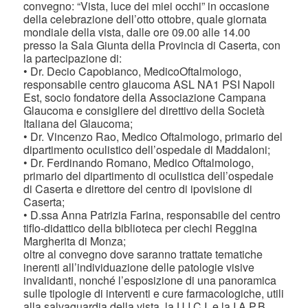
convegno: “Vista, luce dei miei occhi” in occasione
della celebrazione dell’otto ottobre, quale giornata
mondiale della vista, dalle ore 09.00 alle 14.00
presso la Sala Giunta della Provincia di Caserta, con
la partecipazione di:
• Dr. Decio Capobianco, MedicoOftalmologo,
responsabile centro glaucoma ASL NA1 PSI Napoli
Est, socio fondatore della Associazione Campana
Glaucoma e consigliere del direttivo della Società
Italiana del Glaucoma;
• Dr. Vincenzo Rao, Medico Oftalmologo, primario del
dipartimento oculistico dell’ospedale di Maddaloni;
• Dr. Ferdinando Romano, Medico Oftalmologo,
primario del dipartimento di oculistica dell’ospedale
di Caserta e direttore del centro di ipovisione di
Caserta;
• D.ssa Anna Patrizia Farina, responsabile del centro
tiflo-didattico della biblioteca per ciechi Reggina
Margherita di Monza;
oltre al convegno dove saranno trattate tematiche
inerenti all’individuazione delle patologie visive
invalidanti, nonché l’esposizione di una panoramica
sulle tipologie di interventi e cure farmacologiche, utili
alla salvaguardia della vista, la U.I.C.I. e la I.A.P.B.