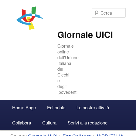
Cer
Giornale UICI
Giornale
online
dell'Unione
Italiana
dei
Ciechi
e
degli
Ipovedenti
Menu
Home Page
Editoriale
Le nostre attività
Vai
Vai
Accedi
principale
Collabora
Cultura
Scrivi alla redazione
al
al