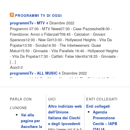
PROGRAMMI TV DI OGGI
4 Dicembre 2022
programmiTv - MTV
Programmi 07:00 - MTV News07:30 - Case Pazzesche08:00 -
Friendzone: Amici o Fidanzati?09:45 - Calciatori - Giovani
Speranze12:00 - New Girl13:00 - Hollywood Heights - Vita Da
Popstar13:55 - Scrubs14:50 - The Inbetweeners: Quasi
Maturi15:50 - Ginnaste - Vite Parallele 16:40 - Hollywood Heights
- Vita Da Popstar17:30 - Catfish: False Identita'18:25 - Ginnaste -
[…]
Acor3.it
4 Dicembre 2022
programmiTv - ALL MUSIC
Programmi 06.30 Star.Meteo.News 09.30 The Club 10.00 Deejay
chiama Italia 12.00 Inbox 13.00 13.00 All News 13.05 Inbox 13.30
The Club 14.00 Community 15.00 All music loves you 16.00 16.00
All News 16.05 Rotazione musicale 19.00 All News 19.05 The
PARLA CON
UICI
ENTI COLLEGATI
Club 19.30 19.30 Human Guinea Pigs 20.00 Inbox 21.00 Code
Altro indirizzo web
Enti collegati
Monkeys 21.30 Sons of Butcher […]
L’UNIONE
dell'Unione
Agenzia
Acor3.it
Vai alla
4 Dicembre 2022
Italiana dei Ciechi
Prevenzione
programmiTv - ITALIA 1
pagina per
Programmi 06.35 Cartoni Animati 09.05 Telefilm:Starsky & Hutch
e degli Ipovedenti
Cecità – IAPB
Ascoltare la
10.10 Telefilm:Supercar 12.15 12.15 Secondo voi 12.25 Studio
http://www.uici.it è il
ITALIA