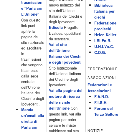
trasmission
Aperto 13.00 Studio Sport 13.40 Cartoni animati 14.30 I Simpson
nuovo indirizzo del
Biblioteca
e "Parla con
15.00 Telefilm:Paso adelante 15.55 15.55 Telefilm:Wildfire 16.50
sito dell’Unione
Italiana per
L'Unione"
Cartoni animati 18.30 Studio Aperto 19.05 Don Luca c'� 19.35
Italiana dei Ciechi e
ciechi
Con questo
19.35 Medici miei 20.05 Camera caf� 20.30 La ruota della
degli Ipovedenti.
Federazione
link puoi
fortuna 21.10 […]
Progetto
Edicola
prociechi
aprire la
Acor3.it
Evalues: quotidiani
Helen Keller
pagina del
4 Dicembre 2022
da scaricare.
programmiTv - LA 7
I.Ri.Fo.R.
sito nazionale
Programmi 06:00 - Tg La7/meteo/oroscopo/traffico06:55 - Movie
Vai al sito
U.N.I.Vo.C.
ed ascoltare
Flash07:00 - Omnibus ? Rassegna stampa07:30 - Tg La707:50 -
dell'Unione
C.D.G.
le
Omnibus09:50 - Coffee Break11:00 - L?aria che tira12:25 - I
Italiana dei Ciechi
trasmissioni
men� di Benedetta13:30 - Tg La714:00 - Tg La7 Cronache14:40 -
e degli Ipovedenti
che vengono
Telefilm: Le strade di San Francisco - Omicidio di primo grado -
Sito Istituzionale
FEDERAZIONI E
trasmesse
Una scuola di paura 16:30 […]
dell’Unione Italiana
dalla sede
ASSOCIAZIONI
Acor3.it
dei Ciechi e degli
centrale
4 Dicembre 2022
programmiTv - CANALE 5
Ipovedenti
Federazioni e
dell’Unione
Programmi 2/3 06.00 TG5/Traffico/Meteo/Borse e monete 08.00
Vai alla pagina del
Associazioni
Italiana dei
TG5 Mattina 08.40 Mattino Cinque(TG5-Ore 10) 11.00 Forum
motore di ricerca
F.A.N.D.
Ciechi e degli
13.00 2/3 13.00 TG5 13.40 Beautiful 14.10 Centovetrine 14.45
delle riviste
F.I.S.H.
Ipovedenti.
Uomini e donne 16.15 2/3 16.15 Amici 16.55 Pomeriggio
Con
dell'Unione
Forum del
Manda
cinque(All'interno: TG5-5 minuti 17.55) 18.50 Chi vuol essere
questo link, vai alla
Terzo Settore
un'email alla
milionario 20.00 2/3 20.00 TG5 20.30 Striscia la notizia 21.10
pagina per poter
diretta di
Telefilm:Amiche mie 23.30 2/3 […]
cercare le riviste
Parla con
Acor3.it
pubblicate sul sito
NOTIZIE