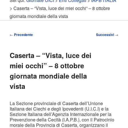
Sei qui:
Giornale UICI
>
Enti Collegati
>
IAPB ITALIA
contenuto
contenuto
> Caserta – “Vista, luce dei miei occhi” – 8 ottobre
giornata mondiale della vista
principale
secondario
Navigazione
←
Precedente
Successivi
→
articolo
Caserta – “Vista, luce dei
miei occhi” – 8 ottobre
giornata mondiale della
vista
La Sezione provinciale di Caserta dell’Unione
Italiana dei Ciechi e degli Ipovedenti (U.I.C.I) e la
Sezione Italiana dell’Agenzia Internazionale per la
Prevenzione della Cecità (I.A.P.B.), con il Patrocinio
morale della Provincia di Caserta, organizzano il