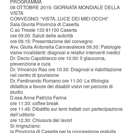
PROGRAMMA
08 OTTOBRE 2015: GIORNATA MONDIALE DELLA
VISTA
CONVEGNO: “VISTA, LUCE DEI MIEI OCCHI”
Sala Giunta Provincia di Caserta
C.so Trieste 133 81100 Caserta
ore 09.00: Saluti delle autorità
ore 09.15: Presentazione del convegno
Avv. Giulia Antonella Cannavaleore 09.30: Patologie
visive invalidanti: diagnosi e relativi interventi medici
Dr. Decio Capobianco ore 10.00: Il glaucoma,
prevenzione e cura
Dr. Vincenzo Rao ore 10.30: Diagnosi e riabilitazione
nel centro di ipovisione
Dr. Ferdinando Romano ore 11.00: La tiflologia
didattica a favore dei disabili visivi nei percorsi di
studio
D.ssa Anna Patrizia Farina
ore 11:30: coffee break
ore 11.45: Dibattito sui temi trattati con partecipazione
dell’uditorio
ore 12.30: Chiusura dei lavori
Si ringraziano:
la Provincia di Caserta per la concessione gratuita