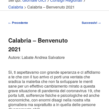
Sei qui:
Giornale UICI
>
Consigli Regionali
>
contenuto
contenuto
Calabria
> Calabria – Benvenuto 2021
principale
secondario
Navigazione
←
Precedente
Successivi
→
articolo
Calabria – Benvenuto
2021
Autore: Labate Andrea Salvatore
Sì, ti aspettavamo con grande speranza e ci affidiamo
a te che con il tuo arrivo ci porti una ventata che
sradica la malerba che non fa sviluppare le menti
sane per un effettivo cambiamento mirato a questa
grave situazione di pandemia del coronavirus 19, che
porta lutti, sofferenze fisiche e psicologiche ed anche
economiche, con enormi disagi nella nostra vita
giornaliera ma soprattutto a in quella delle persone