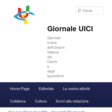
Cer
Giornale UICI
Giornale
online
dell'Unione
Italiana
dei
Ciechi
e
degli
Ipovedenti
Menu
Home Page
Editoriale
Le nostre attività
Vai
Vai
Accedi
principale
Collabora
Cultura
Scrivi alla redazione
al
al