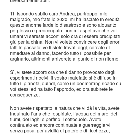
diversamente abili.
Ti rispondo subito caro Andrea, purtroppo, mio
malgrado, mio fratello 2020, mi ha lasciato in eredità
questo enorme fardello disastroso e sono alquanto
perplesso e preoccupato, non mi aspettavo che voi
umani vi sareste accorti solo ora di essere precipitati
giù per la china. Non vi volete convincere degli errori
fatti in passato, ve li siete trovati oggi, cercate di
rimediare al danno, facendo tutto il possibile per
arginarlo, altrimenti arriverete al punto di non ritorno.
Sì, vi siete accorti ora che il danno provocato dagli
esperimenti nocivi, il vostro malefatto si è diffuso in
tutto il pianeta, quindi, come un boomerang ricade su
voi stessi ed ha fatto l’approdo, ed ora subirete le
conseguenze.
Non avete rispettato la natura che vi dà la vita, avete
inquinato l’aria che respiriate, l’acqua del mare, dei
fiumi, dei laghi e perfino il sottosuolo. Avete
continuato ed ancora continuate a guerreggiarvi
senza posa, per avidità di potere e di ricchezze,