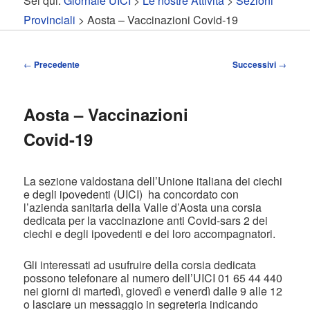
Sei qui:
Giornale UICI
>
Le nostre Attività
>
Sezioni
contenuto
contenuto
Provinciali
> Aosta – Vaccinazioni Covid-19
principale
secondario
Navigazione
←
Precedente
Successivi
→
articolo
Aosta – Vaccinazioni
Covid-19
La sezione valdostana dell’Unione italiana dei ciechi
e degli ipovedenti (UICI) ha concordato con
l’azienda sanitaria della Valle d’Aosta una corsia
dedicata per la vaccinazione anti Covid-sars 2 dei
ciechi e degli ipovedenti e dei loro accompagnatori.
Gli interessati ad usufruire della corsia dedicata
possono telefonare al numero dell’UICI 01 65 44 440
nei giorni di martedì, giovedì e venerdì dalle 9 alle 12
o lasciare un messaggio in segreteria indicando