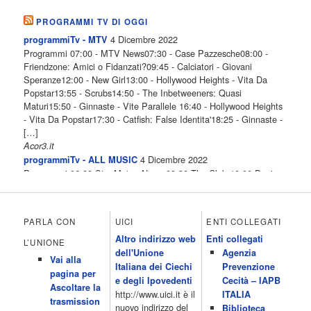
PROGRAMMI TV DI OGGI
4 Dicembre 2022
programmiTv - MTV
Programmi 07:00 - MTV News07:30 - Case Pazzesche08:00 -
Friendzone: Amici o Fidanzati?09:45 - Calciatori - Giovani
Speranze12:00 - New Girl13:00 - Hollywood Heights - Vita Da
Popstar13:55 - Scrubs14:50 - The Inbetweeners: Quasi
Maturi15:50 - Ginnaste - Vite Parallele 16:40 - Hollywood Heights
- Vita Da Popstar17:30 - Catfish: False Identita'18:25 - Ginnaste -
[…]
Acor3.it
4 Dicembre 2022
programmiTv - ALL MUSIC
Programmi 06.30 Star.Meteo.News 09.30 The Club 10.00 Deejay
chiama Italia 12.00 Inbox 13.00 13.00 All News 13.05 Inbox 13.30
The Club 14.00 Community 15.00 All music loves you 16.00 16.00
All News 16.05 Rotazione musicale 19.00 All News 19.05 The
PARLA CON
UICI
ENTI COLLEGATI
Club 19.30 19.30 Human Guinea Pigs 20.00 Inbox 21.00 Code
Altro indirizzo web
Enti collegati
Monkeys 21.30 Sons of Butcher […]
L’UNIONE
dell'Unione
Agenzia
Acor3.it
Vai alla
4 Dicembre 2022
Italiana dei Ciechi
Prevenzione
programmiTv - ITALIA 1
pagina per
Programmi 06.35 Cartoni Animati 09.05 Telefilm:Starsky & Hutch
e degli Ipovedenti
Cecità – IAPB
Ascoltare la
10.10 Telefilm:Supercar 12.15 12.15 Secondo voi 12.25 Studio
http://www.uici.it è il
ITALIA
trasmission
Aperto 13.00 Studio Sport 13.40 Cartoni animati 14.30 I Simpson
nuovo indirizzo del
Biblioteca