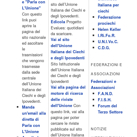
e "Parla con
15.00 Telefilm:Paso adelante 15.55 15.55 Telefilm:Wildfire 16.50
sito dell’Unione
Italiana per
L'Unione"
Cartoni animati 18.30 Studio Aperto 19.05 Don Luca c'� 19.35
Italiana dei Ciechi e
ciechi
Con questo
19.35 Medici miei 20.05 Camera caf� 20.30 La ruota della
degli Ipovedenti.
Federazione
link puoi
fortuna 21.10 […]
Progetto
Edicola
prociechi
aprire la
Acor3.it
Evalues: quotidiani
Helen Keller
pagina del
4 Dicembre 2022
da scaricare.
programmiTv - LA 7
I.Ri.Fo.R.
sito nazionale
Programmi 06:00 - Tg La7/meteo/oroscopo/traffico06:55 - Movie
Vai al sito
U.N.I.Vo.C.
ed ascoltare
Flash07:00 - Omnibus ? Rassegna stampa07:30 - Tg La707:50 -
dell'Unione
C.D.G.
le
Omnibus09:50 - Coffee Break11:00 - L?aria che tira12:25 - I
Italiana dei Ciechi
trasmissioni
men� di Benedetta13:30 - Tg La714:00 - Tg La7 Cronache14:40 -
e degli Ipovedenti
che vengono
Telefilm: Le strade di San Francisco - Omicidio di primo grado -
Sito Istituzionale
FEDERAZIONI E
trasmesse
Una scuola di paura 16:30 […]
dell’Unione Italiana
dalla sede
ASSOCIAZIONI
Acor3.it
dei Ciechi e degli
centrale
4 Dicembre 2022
programmiTv - CANALE 5
Ipovedenti
Federazioni e
dell’Unione
Programmi 2/3 06.00 TG5/Traffico/Meteo/Borse e monete 08.00
Vai alla pagina del
Associazioni
Italiana dei
TG5 Mattina 08.40 Mattino Cinque(TG5-Ore 10) 11.00 Forum
motore di ricerca
F.A.N.D.
Ciechi e degli
13.00 2/3 13.00 TG5 13.40 Beautiful 14.10 Centovetrine 14.45
delle riviste
F.I.S.H.
Ipovedenti.
Uomini e donne 16.15 2/3 16.15 Amici 16.55 Pomeriggio
Con
dell'Unione
Forum del
Manda
cinque(All'interno: TG5-5 minuti 17.55) 18.50 Chi vuol essere
questo link, vai alla
Terzo Settore
un'email alla
milionario 20.00 2/3 20.00 TG5 20.30 Striscia la notizia 21.10
pagina per poter
diretta di
Telefilm:Amiche mie 23.30 2/3 […]
cercare le riviste
Parla con
Acor3.it
pubblicate sul sito
NOTIZIE
L'Unione
4 Dicembre 2022
programmiTv - RETE 4
dell’Unione Italiana