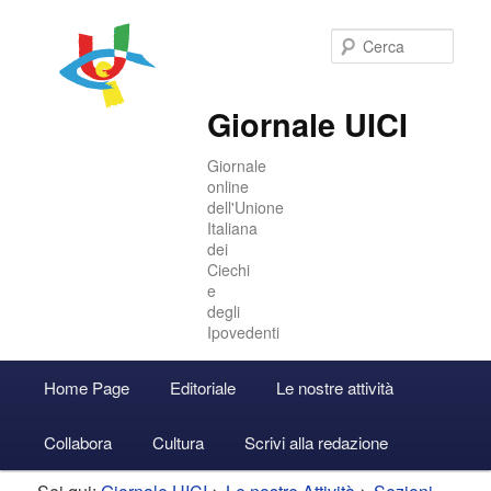
Cer
Giornale UICI
Giornale
online
dell'Unione
Italiana
dei
Ciechi
e
degli
Ipovedenti
Menu
Home Page
Editoriale
Le nostre attività
Vai
Vai
Accedi
principale
Collabora
Cultura
Scrivi alla redazione
al
al