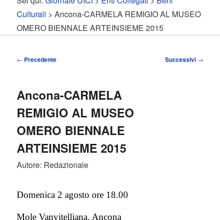
Sei qui:
Giornale UICI
>
Enti Collegati
>
Beni
contenuto
contenuto
Culturali
> Ancona-CARMELA REMIGIO AL MUSEO
OMERO BIENNALE ARTEINSIEME 2015
principale
secondario
Navigazione
←
Precedente
Successivi
→
articolo
Ancona-CARMELA
REMIGIO AL MUSEO
OMERO BIENNALE
ARTEINSIEME 2015
Autore: Redazionale
Domenica 2 agosto ore 18.00
Mole Vanvitelliana, Ancona