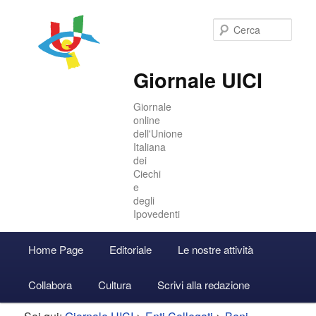
Cer
Giornale UICI
Giornale
online
dell'Unione
Italiana
dei
Ciechi
e
degli
Ipovedenti
Menu
Home Page
Editoriale
Le nostre attività
Vai
Vai
Accedi
principale
Collabora
Cultura
Scrivi alla redazione
al
al