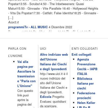
Popstar13:55 - Scrubs14:50 - The Inbetweeners: Quasi
Maturi15:50 - Ginnaste - Vite Parallele 16:40 - Hollywood Heights
- Vita Da Popstar17:30 - Catfish: False Identita'18:25 - Ginnaste -
[…]
Acor3.it
4 Dicembre 2022
programmiTv - ALL MUSIC
Programmi 06.30 Star.Meteo.News 09.30 The Club 10.00 Deejay
chiama Italia 12.00 Inbox 13.00 13.00 All News 13.05 Inbox 13.30
The Club 14.00 Community 15.00 All music loves you 16.00 16.00
All News 16.05 Rotazione musicale 19.00 All News 19.05 The
PARLA CON
UICI
ENTI COLLEGATI
Club 19.30 19.30 Human Guinea Pigs 20.00 Inbox 21.00 Code
Altro indirizzo web
Enti collegati
Monkeys 21.30 Sons of Butcher […]
L’UNIONE
dell'Unione
Agenzia
Acor3.it
Vai alla
4 Dicembre 2022
Italiana dei Ciechi
Prevenzione
programmiTv - ITALIA 1
pagina per
Programmi 06.35 Cartoni Animati 09.05 Telefilm:Starsky & Hutch
e degli Ipovedenti
Cecità – IAPB
Ascoltare la
10.10 Telefilm:Supercar 12.15 12.15 Secondo voi 12.25 Studio
http://www.uici.it è il
ITALIA
trasmission
Aperto 13.00 Studio Sport 13.40 Cartoni animati 14.30 I Simpson
nuovo indirizzo del
Biblioteca
e "Parla con
15.00 Telefilm:Paso adelante 15.55 15.55 Telefilm:Wildfire 16.50
sito dell’Unione
Italiana per
L'Unione"
Cartoni animati 18.30 Studio Aperto 19.05 Don Luca c'� 19.35
Italiana dei Ciechi e
ciechi
Con questo
19.35 Medici miei 20.05 Camera caf� 20.30 La ruota della
degli Ipovedenti.
Federazione
link puoi
fortuna 21.10 […]
Progetto
Edicola
prociechi
aprire la
Acor3.it
Evalues: quotidiani
Helen Keller
pagina del
4 Dicembre 2022
da scaricare.
programmiTv - LA 7
I.Ri.Fo.R.