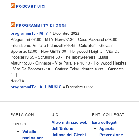
PODCAST UICI
PROGRAMMI TV DI OGGI
4 Dicembre 2022
programmiTv - MTV
Programmi 07:00 - MTV News07:30 - Case Pazzesche08:00 -
Friendzone: Amici o Fidanzati?09:45 - Calciatori - Giovani
Speranze12:00 - New Girl13:00 - Hollywood Heights - Vita Da
Popstar13:55 - Scrubs14:50 - The Inbetweeners: Quasi
Maturi15:50 - Ginnaste - Vite Parallele 16:40 - Hollywood Heights
- Vita Da Popstar17:30 - Catfish: False Identita'18:25 - Ginnaste -
[…]
Acor3.it
4 Dicembre 2022
programmiTv - ALL MUSIC
Programmi 06.30 Star.Meteo.News 09.30 The Club 10.00 Deejay
chiama Italia 12.00 Inbox 13.00 13.00 All News 13.05 Inbox 13.30
The Club 14.00 Community 15.00 All music loves you 16.00 16.00
All News 16.05 Rotazione musicale 19.00 All News 19.05 The
PARLA CON
UICI
ENTI COLLEGATI
Club 19.30 19.30 Human Guinea Pigs 20.00 Inbox 21.00 Code
Altro indirizzo web
Enti collegati
Monkeys 21.30 Sons of Butcher […]
L’UNIONE
dell'Unione
Agenzia
Acor3.it
Vai alla
4 Dicembre 2022
Italiana dei Ciechi
Prevenzione
programmiTv - ITALIA 1
pagina per