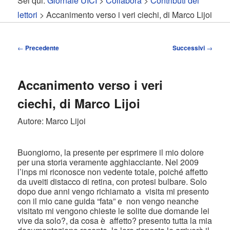
Sei qui:
Giornale UICI
>
Collabora
>
Contributi dei
contenuto
contenuto
lettori
> Accanimento verso i veri ciechi, di Marco Lijoi
principale
secondario
Navigazione
←
Precedente
Successivi
→
articolo
Accanimento verso i veri
ciechi, di Marco Lijoi
Autore: Marco Lijoi
Buongiorno, la presente per esprimere il mio dolore
per una storia veramente agghiacciante. Nel 2009
l’inps mi riconosce non vedente totale, poiché affetto
da uveiti distacco di retina, con protesi bulbare. Solo
dopo due anni vengo richiamato a visita mi presento
con il mio cane guida “fata” e non vengo neanche
visitato mi vengono chieste le solite due domande lei
vive da solo?, da cosa è affetto? presento tutta la mia