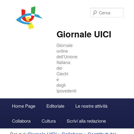
Cer
Giornale UICI
Giornale
online
dell'Unione
Italiana
dei
Ciechi
e
degli
Ipovedenti
Menu
Home Page
Editoriale
Le nostre attività
Vai
Vai
Accedi
principale
Collabora
Cultura
Scrivi alla redazione
al
al