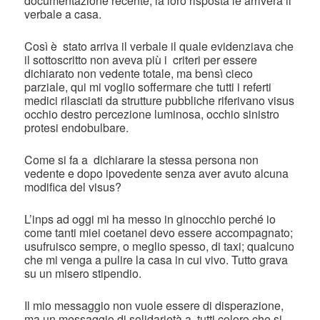
documentazione recente, la loro risposta le arriverà il
verbale a casa.
Così è stato arriva il verbale il quale evidenziava che
il sottoscritto non aveva più i criteri per essere
dichiarato non vedente totale, ma bensì cieco
parziale, qui mi voglio soffermare che tutti i referti
medici rilasciati da strutture pubbliche riferivano visus
occhio destro percezione luminosa, occhio sinistro
protesi endobulbare.
Come si fa a dichiarare la stessa persona non
vedente e dopo ipovedente senza aver avuto alcuna
modifica del visus?
L’inps ad oggi mi ha messo in ginocchio perché io
come tanti miei coetanei devo essere accompagnato;
usufruisco sempre, o meglio spesso, di taxi; qualcuno
che mi venga a pulire la casa in cui vivo. Tutto grava
su un misero stipendio.
Il mio messaggio non vuole essere di disperazione,
ma un messaggio di solidarietà a tutti coloro che si