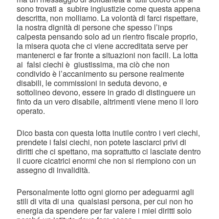
sono trovati a subire ingiustizie come questa appena
descritta, non molliamo. La volontà di farci rispettare,
la nostra dignità di persone che spesso l’inps
calpesta pensando solo ad un rientro fiscale proprio,
la misera quota che ci viene accreditata serve per
mantenerci e far fronte a situazioni non facili. La lotta
ai falsi ciechi è giustissima, ma ciò che non
condivido è l’accanimento su persone realmente
disabili, le commissioni in seduta devono, e
sottolineo devono, essere in grado di distinguere un
finto da un vero disabile, altrimenti viene meno il loro
operato.
Dico basta con questa lotta inutile contro i veri ciechi,
prendete i falsi ciechi, non potete lasciarci privi di
diritti che ci spettano, ma soprattutto ci lasciate dentro
il cuore cicatrici enormi che non si riempiono con un
assegno di invalidità.
Personalmente lotto ogni giorno per adeguarmi agli
stili di vita di una qualsiasi persona, per cui non ho
energia da spendere per far valere i miei diritti solo