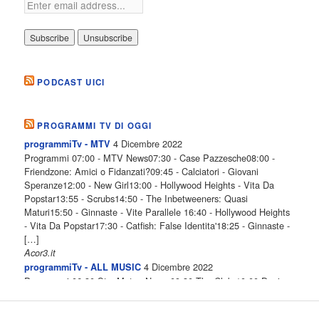
PODCAST UICI
PROGRAMMI TV DI OGGI
4 Dicembre 2022
programmiTv - MTV
Programmi 07:00 - MTV News07:30 - Case Pazzesche08:00 -
Friendzone: Amici o Fidanzati?09:45 - Calciatori - Giovani
Speranze12:00 - New Girl13:00 - Hollywood Heights - Vita Da
Popstar13:55 - Scrubs14:50 - The Inbetweeners: Quasi
Maturi15:50 - Ginnaste - Vite Parallele 16:40 - Hollywood Heights
- Vita Da Popstar17:30 - Catfish: False Identita'18:25 - Ginnaste -
[…]
Acor3.it
4 Dicembre 2022
programmiTv - ALL MUSIC
Programmi 06.30 Star.Meteo.News 09.30 The Club 10.00 Deejay
chiama Italia 12.00 Inbox 13.00 13.00 All News 13.05 Inbox 13.30
The Club 14.00 Community 15.00 All music loves you 16.00 16.00