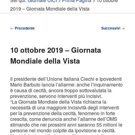
Sei qui:
Giornale UICI
>
Prima Pagina
> 10 ottobre
contenuto
contenuto
2019 – Giornata Mondiale della Vista
principale
secondario
Navigazione
←
Precedente
Successivi
→
articolo
10 ottobre 2019 – Giornata
Mondiale della Vista
Il presidente dell’Unione Italiana Ciechi e Ipovedenti
Mario Barbuto lancia l’allarme: anche l’inquinamento
è causa di cecità, ancora troppo sottovalutata la
prevenzione, servono interventi più incisivi.
“La Giornata Mondiale della Vista richiama la
necessità di una maggiore incisività degli interventi
per la prevenzione della cecità, fenomeno in forte
crescita, come denuncia anche l’allarme dell’OMS
stimando che nei prossimi anni saranno 55 milioni le
persone nel mondo colpite da ipovisione e cecità.