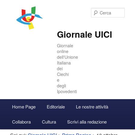
Cer
Giornale UICI
Giornale
online
dell'Unione
Italiana
dei
Ciechi
e
degli
Ipovedenti
Menu
Home Page
Editoriale
Le nostre attività
Vai
Vai
Accedi
principale
Collabora
Cultura
Scrivi alla redazione
al
al