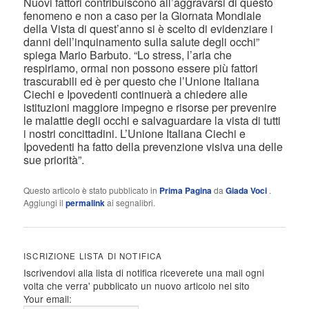
Nuovi fattori contribuiscono all’aggravarsi di questo
fenomeno e non a caso per la Giornata Mondiale
della Vista di quest’anno si è scelto di evidenziare i
danni dell’inquinamento sulla salute degli occhi”
spiega Mario Barbuto. “Lo stress, l’aria che
respiriamo, ormai non possono essere più fattori
trascurabili ed è per questo che l’Unione Italiana
Ciechi e Ipovedenti continuerà a chiedere alle
istituzioni maggiore impegno e risorse per prevenire
le malattie degli occhi e salvaguardare la vista di tutti
i nostri concittadini. L’Unione Italiana Ciechi e
Ipovedenti ha fatto della prevenzione visiva una delle
sue priorità”.
Questo articolo è stato pubblicato in
Prima Pagina
da
Giada Voci
.
Aggiungi il
permalink
ai segnalibri.
ISCRIZIONE LISTA DI NOTIFICA
Iscrivendovi alla lista di notifica riceverete una mail ogni
volta che verra' pubblicato un nuovo articolo nel sito
Your email: