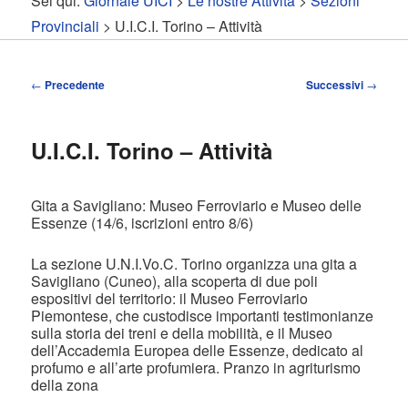
Sei qui:
Giornale UICI
>
Le nostre Attività
>
Sezioni
contenuto
contenuto
Provinciali
> U.I.C.I. Torino – Attività
principale
secondario
Navigazione
←
Precedente
Successivi
→
articolo
U.I.C.I. Torino – Attività
Gita a Savigliano: Museo Ferroviario e Museo delle
Essenze (14/6, iscrizioni entro 8/6)
La sezione U.N.I.Vo.C. Torino organizza una gita a
Savigliano (Cuneo), alla scoperta di due poli
espositivi del territorio: il Museo Ferroviario
Piemontese, che custodisce importanti testimonianze
sulla storia dei treni e della mobilità, e il Museo
dell’Accademia Europea delle Essenze, dedicato al
profumo e all’arte profumiera. Pranzo in agriturismo
della zona