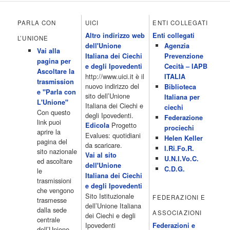
The Club 14.00 Community 15.00 All music loves you 16.00 16.00
All News 16.05 Rotazione musicale 19.00 All News 19.05 The
PARLA CON
UICI
ENTI COLLEGATI
Club 19.30 19.30 Human Guinea Pigs 20.00 Inbox 21.00 Code
Altro indirizzo web
Enti collegati
Monkeys 21.30 Sons of Butcher […]
L’UNIONE
dell'Unione
Agenzia
Acor3.it
Vai alla
4 Dicembre 2022
Italiana dei Ciechi
Prevenzione
programmiTv - ITALIA 1
pagina per
Programmi 06.35 Cartoni Animati 09.05 Telefilm:Starsky & Hutch
e degli Ipovedenti
Cecità – IAPB
Ascoltare la
10.10 Telefilm:Supercar 12.15 12.15 Secondo voi 12.25 Studio
http://www.uici.it è il
ITALIA
trasmission
Aperto 13.00 Studio Sport 13.40 Cartoni animati 14.30 I Simpson
nuovo indirizzo del
Biblioteca
e "Parla con
15.00 Telefilm:Paso adelante 15.55 15.55 Telefilm:Wildfire 16.50
sito dell’Unione
Italiana per
L'Unione"
Cartoni animati 18.30 Studio Aperto 19.05 Don Luca c'� 19.35
Italiana dei Ciechi e
ciechi
Con questo
19.35 Medici miei 20.05 Camera caf� 20.30 La ruota della
degli Ipovedenti.
Federazione
link puoi
fortuna 21.10 […]
Progetto
Edicola
prociechi
aprire la
Acor3.it
Evalues: quotidiani
Helen Keller
pagina del
4 Dicembre 2022
da scaricare.
programmiTv - LA 7
I.Ri.Fo.R.
sito nazionale
Programmi 06:00 - Tg La7/meteo/oroscopo/traffico06:55 - Movie
Vai al sito
U.N.I.Vo.C.
ed ascoltare
Flash07:00 - Omnibus ? Rassegna stampa07:30 - Tg La707:50 -
dell'Unione
C.D.G.
le
Omnibus09:50 - Coffee Break11:00 - L?aria che tira12:25 - I
Italiana dei Ciechi
trasmissioni
men� di Benedetta13:30 - Tg La714:00 - Tg La7 Cronache14:40 -
e degli Ipovedenti
che vengono
Telefilm: Le strade di San Francisco - Omicidio di primo grado -
Sito Istituzionale
FEDERAZIONI E
trasmesse
Una scuola di paura 16:30 […]
dell’Unione Italiana
dalla sede
ASSOCIAZIONI
Acor3.it
dei Ciechi e degli
centrale
4 Dicembre 2022
programmiTv - CANALE 5
Ipovedenti
Federazioni e
dell’Unione