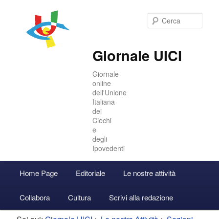
Cer
Giornale UICI
Giornale
online
dell'Unione
Italiana
dei
Ciechi
e
degli
Ipovedenti
Menu
Home Page
Editoriale
Le nostre attività
Vai
Vai
Accedi
principale
Collabora
Cultura
Scrivi alla redazione
al
al