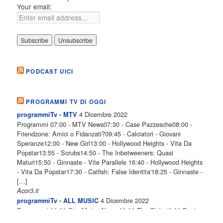
Your email:
PODCAST UICI
PROGRAMMI TV DI OGGI
4 Dicembre 2022
programmiTv - MTV
Programmi 07:00 - MTV News07:30 - Case Pazzesche08:00 -
Friendzone: Amici o Fidanzati?09:45 - Calciatori - Giovani
Speranze12:00 - New Girl13:00 - Hollywood Heights - Vita Da
Popstar13:55 - Scrubs14:50 - The Inbetweeners: Quasi
Maturi15:50 - Ginnaste - Vite Parallele 16:40 - Hollywood Heights
- Vita Da Popstar17:30 - Catfish: False Identita'18:25 - Ginnaste -
[…]
Acor3.it
4 Dicembre 2022
programmiTv - ALL MUSIC
Programmi 06.30 Star.Meteo.News 09.30 The Club 10.00 Deejay
chiama Italia 12.00 Inbox 13.00 13.00 All News 13.05 Inbox 13.30