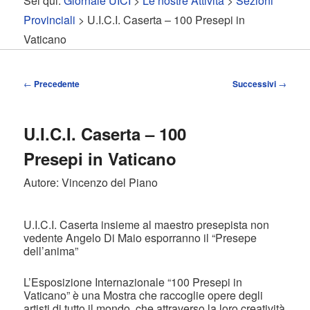
Sei qui:
Giornale UICI
>
Le nostre Attività
>
Sezioni
contenuto
contenuto
Provinciali
> U.I.C.I. Caserta – 100 Presepi in
Vaticano
principale
secondario
Navigazione
←
Precedente
Successivi
→
articolo
U.I.C.I. Caserta – 100
Presepi in Vaticano
Autore: Vincenzo del Piano
U.I.C.I. Caserta insieme al maestro presepista non
vedente Angelo Di Maio esporranno il “Presepe
dell’anima”
L’Esposizione Internazionale “100 Presepi in
Vaticano” è una Mostra che raccoglie opere degli
artisti di tutto il mondo, che attraverso la loro creatività