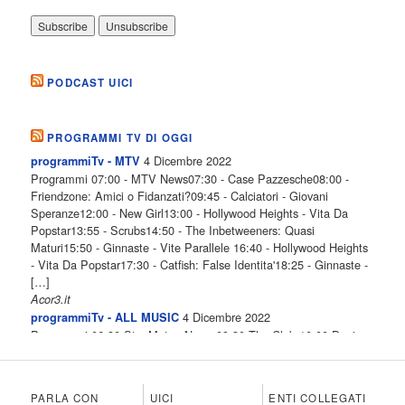
PODCAST UICI
PROGRAMMI TV DI OGGI
4 Dicembre 2022
programmiTv - MTV
Programmi 07:00 - MTV News07:30 - Case Pazzesche08:00 -
Friendzone: Amici o Fidanzati?09:45 - Calciatori - Giovani
Speranze12:00 - New Girl13:00 - Hollywood Heights - Vita Da
Popstar13:55 - Scrubs14:50 - The Inbetweeners: Quasi
Maturi15:50 - Ginnaste - Vite Parallele 16:40 - Hollywood Heights
- Vita Da Popstar17:30 - Catfish: False Identita'18:25 - Ginnaste -
[…]
Acor3.it
4 Dicembre 2022
programmiTv - ALL MUSIC
Programmi 06.30 Star.Meteo.News 09.30 The Club 10.00 Deejay
chiama Italia 12.00 Inbox 13.00 13.00 All News 13.05 Inbox 13.30
The Club 14.00 Community 15.00 All music loves you 16.00 16.00
All News 16.05 Rotazione musicale 19.00 All News 19.05 The
PARLA CON
UICI
ENTI COLLEGATI
Club 19.30 19.30 Human Guinea Pigs 20.00 Inbox 21.00 Code