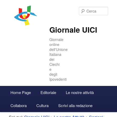
Cer
Giornale UICI
Giornale
online
dell'Unione
Italiana
dei
Ciechi
e
degli
Ipovedenti
Menu
Home Page
Editoriale
Le nostre attività
Vai
Vai
Accedi
principale
Collabora
Cultura
Scrivi alla redazione
al
al