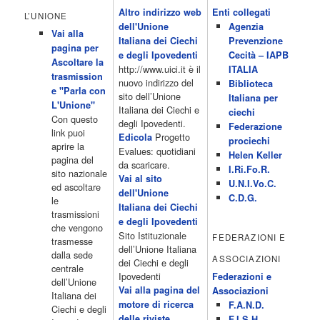
Altro indirizzo web
Enti collegati
Monkeys 21.30 Sons of Butcher […]
L’UNIONE
dell'Unione
Agenzia
Acor3.it
Vai alla
4 Dicembre 2022
Italiana dei Ciechi
Prevenzione
programmiTv - ITALIA 1
pagina per
Programmi 06.35 Cartoni Animati 09.05 Telefilm:Starsky & Hutch
e degli Ipovedenti
Cecità – IAPB
Ascoltare la
10.10 Telefilm:Supercar 12.15 12.15 Secondo voi 12.25 Studio
http://www.uici.it è il
ITALIA
trasmission
Aperto 13.00 Studio Sport 13.40 Cartoni animati 14.30 I Simpson
nuovo indirizzo del
Biblioteca
e "Parla con
15.00 Telefilm:Paso adelante 15.55 15.55 Telefilm:Wildfire 16.50
sito dell’Unione
Italiana per
L'Unione"
Cartoni animati 18.30 Studio Aperto 19.05 Don Luca c'� 19.35
Italiana dei Ciechi e
ciechi
Con questo
19.35 Medici miei 20.05 Camera caf� 20.30 La ruota della
degli Ipovedenti.
Federazione
link puoi
fortuna 21.10 […]
Progetto
Edicola
prociechi
aprire la
Acor3.it
Evalues: quotidiani
Helen Keller
pagina del
4 Dicembre 2022
da scaricare.
programmiTv - LA 7
I.Ri.Fo.R.
sito nazionale
Programmi 06:00 - Tg La7/meteo/oroscopo/traffico06:55 - Movie
Vai al sito
U.N.I.Vo.C.
ed ascoltare
Flash07:00 - Omnibus ? Rassegna stampa07:30 - Tg La707:50 -
dell'Unione
C.D.G.
le
Omnibus09:50 - Coffee Break11:00 - L?aria che tira12:25 - I
Italiana dei Ciechi
trasmissioni
men� di Benedetta13:30 - Tg La714:00 - Tg La7 Cronache14:40 -
e degli Ipovedenti
che vengono
Telefilm: Le strade di San Francisco - Omicidio di primo grado -
Sito Istituzionale
FEDERAZIONI E
trasmesse
Una scuola di paura 16:30 […]
dell’Unione Italiana
dalla sede
ASSOCIAZIONI
Acor3.it
dei Ciechi e degli
centrale
4 Dicembre 2022
programmiTv - CANALE 5
Ipovedenti
Federazioni e
dell’Unione
Programmi 2/3 06.00 TG5/Traffico/Meteo/Borse e monete 08.00
Vai alla pagina del
Associazioni
Italiana dei
TG5 Mattina 08.40 Mattino Cinque(TG5-Ore 10) 11.00 Forum
motore di ricerca
F.A.N.D.
Ciechi e degli
13.00 2/3 13.00 TG5 13.40 Beautiful 14.10 Centovetrine 14.45
delle riviste
F.I.S.H.