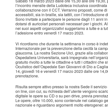
Sabato 18 marzo 2023 dalle ore 15,30 alle ore 19,30, pr
l’incontro mensile della Ludoteca inclusiva coordinata
collaborazione con il CCT. Verranno proposti, come di
accessibili, sia in braille, sia tattili, con l’introduzione
Sono invitate a partecipare le persone dagli 11 anni in 
dotarsi di auricolari personali necessari per i giochi. Al 
nei suoi aspetti organizzativi suggeriamo a tutte e a tu
l’adesione entro venerdì 17 marzo 2023.
Vi ricordiamo che durante la settimana in corso è inde
Internazionale per la prevenzione della cecità la cam
glaucoma. La nostra Sezione Uici, grazie alla collabo
Ospedaliera Universitaria, sarà impegnata nell’organi
gratuito rivolto a tutte le cittadine e tutti i cittadini che
Oculistico dell’Ospedale San Giovanni di Dio a Cagliar
14, giovedì 16 e venerdì 17 marzo 2023 dalle ore 14,00
prenotazione.
Risulta sempre attivo presso la nostra Sede il servizi
on line, con cui, su richiesta dell’utente vengono scar
digitale le opere su CD o su pen drive, previa prenotaz
Le opere, oltre 10.000, sono contenute nel catalogo ge
nazionale e riguardano argomenti molto eterogenei: an