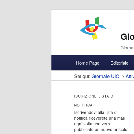
Gio
Giornal
Menu
Home Page
Editoriale
Vai
Vai
Accedi
principale
Sei qui:
Giornale UICI
>
Atti
al
al
contenuto
contenuto
ISCRIZIONE LISTA DI
NOTIFICA
principale
secondario
Iscrivendovi alla lista di
notifica riceverete una mail
ogni volta che verra'
pubblicato un nuovo articolo