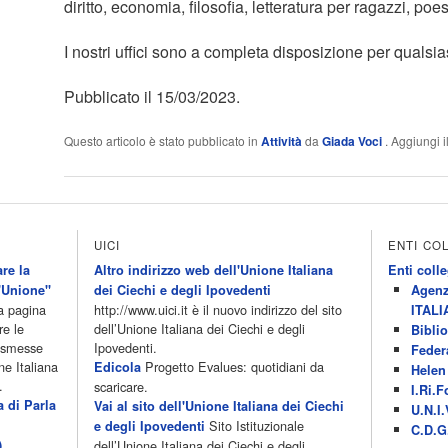
diritto, economia, filosofia, letteratura per ragazzi, poes
I nostri uffici sono a completa disposizione per qualsi
Pubblicato il 15/03/2023.
Questo articolo è stato pubblicato in
Attività
da
Giada Voci
. Aggiungi i
UICI
ENTI CO
re la
Altro indirizzo web dell'Unione Italiana
Enti colle
'Unione"
dei Ciechi e degli Ipovedenti
Agenz
la pagina
http://www.uici.it è il nuovo indirizzo del sito
ITALI
re le
dell’Unione Italiana dei Ciechi e degli
Biblio
rasmesse
Ipovedenti.
Feder
ne Italiana
Progetto Evalues: quotidiani da
Edicola
Helen 
.
scaricare.
I.Ri.F
a di Parla
Vai al sito dell'Unione Italiana dei Ciechi
U.N.I.
Sito Istituzionale
e degli Ipovedenti
C.D.G
)
dell’Unione Italiana dei Ciechi e degli