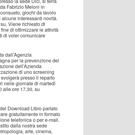
esso la sede Uici, si terrà
 da Fabrizio Meloni in
 consueto, giochi da tavolo
 di alcune interessanti novità.
su. Viene richiesto di
fine di ottimizzare le attività
tti di voler comunicare
tta dall’Agenzia
pagna per la prevenzione del
razione dell’Azienda
zzazione di uno screening
 si svolgerà presso il reparto
i nelle giornate di martedì
 alle ore 17,30, su
o del Download Libro parlato
icare gratuitamente in formato
ione telefonica o per e-mail.
stito dalla nostra sede
tropologia, arte, cinema,