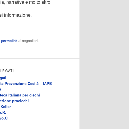
ia, narrativa e molto altro.
asi informazione.
l
permalink
ai segnalibri.
LLEGATI
gati
ia Prevenzione Cecità – IAPB
A
teca Italiana per ciechi
azione prociechi
Keller
o.R.
Vo.C.
.