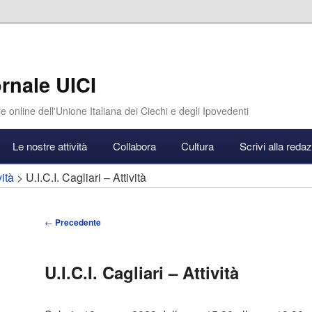
rnale UICI
e online dell'Unione Italiana dei Ciechi e degli Ipovedenti
Le nostre attività
Collabora
Cultura
Scrivi alla reda
vità
> U.I.C.I. Cagliari – Attività
Navigazione
←
Precedente
articolo
U.I.C.I. Cagliari – Attività