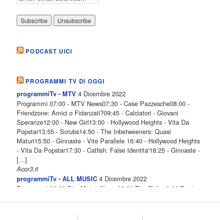
PODCAST UICI
PROGRAMMI TV DI OGGI
4 Dicembre 2022
programmiTv - MTV
Programmi 07:00 - MTV News07:30 - Case Pazzesche08:00 -
Friendzone: Amici o Fidanzati?09:45 - Calciatori - Giovani
Speranze12:00 - New Girl13:00 - Hollywood Heights - Vita Da
Popstar13:55 - Scrubs14:50 - The Inbetweeners: Quasi
Maturi15:50 - Ginnaste - Vite Parallele 16:40 - Hollywood Heights
- Vita Da Popstar17:30 - Catfish: False Identita'18:25 - Ginnaste -
[…]
Acor3.it
4 Dicembre 2022
programmiTv - ALL MUSIC
Programmi 06.30 Star.Meteo.News 09.30 The Club 10.00 Deejay
chiama Italia 12.00 Inbox 13.00 13.00 All News 13.05 Inbox 13.30
The Club 14.00 Community 15.00 All music loves you 16.00 16.00
All News 16.05 Rotazione musicale 19.00 All News 19.05 The