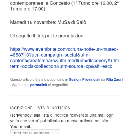
contemporanea, a Concesio (1° Turno ore 16:00, 2°
Turno ore 17:00)
Martedì 18 novembre: MuSa di Salò
Di seguito il link per le prenotazioni:
https://www.eventbrite.com/cc/una-notte-un-museo-
4658713?utm-campaign=social&utm-
content=creatorshare&utm-medium=discovery&utm-
term=odclsxcollection&utm-source=cp&aff=escb
Questo articolo è stato pubblicato in
Sezioni Provinciali
da
Rita Zauri
. Aggiungi il
permalink
ai segnalibri.
ISCRIZIONE LISTA DI NOTIFICA
Iscrivendovi alla lista di notifica riceverete una mail ogni
volta che verra' pubblicato un nuovo articolo nel sito
Your email: