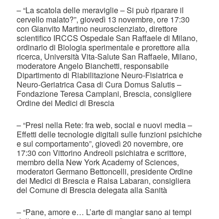
– “La scatola delle meraviglie – Si può riparare il
cervello malato?”, giovedì 13 novembre, ore 17:30
con Gianvito Martino neuroscienziato, direttore
scientifico IRCCS Ospedale San Raffaele di Milano,
ordinario di Biologia sperimentale e prorettore alla
ricerca, Università Vita-Salute San Raffaele, Milano,
moderatore Angelo Bianchetti, responsabile
Dipartimento di Riabilitazione Neuro-Fisiatrica e
Neuro-Geriatrica Casa di Cura Domus Salutis –
Fondazione Teresa Camplani, Brescia, consigliere
Ordine dei Medici di Brescia
– “Presi nella Rete: fra web, social e nuovi media –
Effetti delle tecnologie digitali sulle funzioni psichiche
e sul comportamento”, giovedì 20 novembre, ore
17:30 con Vittorino Andreoli psichiatra e scrittore,
membro della New York Academy of Sciences,
moderatori Germano Bettoncelli, presidente Ordine
dei Medici di Brescia e Raisa Labaran, consigliera
del Comune di Brescia delegata alla Sanità
– “Pane, amore e… L’arte di mangiar sano ai tempi