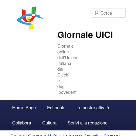
Cer
Giornale UICI
Giornale
online
dell'Unione
Italiana
dei
Ciechi
e
degli
Ipovedenti
Menu
Home Page
Editoriale
Le nostre attività
Vai
Vai
Accedi
principale
Collabora
Cultura
Scrivi alla redazione
al
al