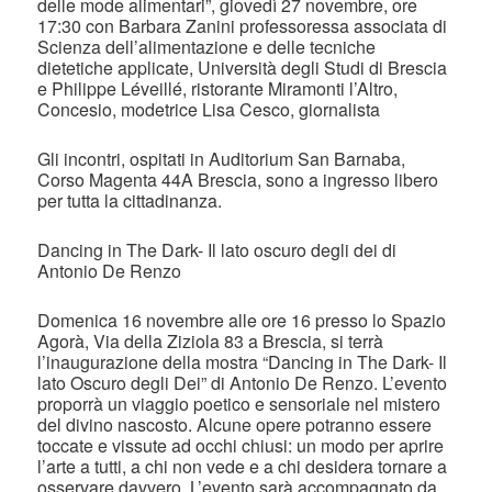
delle mode alimentari”, giovedì 27 novembre, ore
17:30 con Barbara Zanini professoressa associata di
Scienza dell’alimentazione e delle tecniche
dietetiche applicate, Università degli Studi di Brescia
e Philippe Léveillé, ristorante Miramonti l’Altro,
Concesio, modetrice Lisa Cesco, giornalista
Gli incontri, ospitati in Auditorium San Barnaba,
Corso Magenta 44A Brescia, sono a ingresso libero
per tutta la cittadinanza.
Dancing in The Dark- Il lato oscuro degli dei di
Antonio De Renzo
Domenica 16 novembre alle ore 16 presso lo Spazio
Agorà, Via della Ziziola 83 a Brescia, si terrà
l’inaugurazione della mostra “Dancing in The Dark- Il
lato Oscuro degli Dei” di Antonio De Renzo. L’evento
proporrà un viaggio poetico e sensoriale nel mistero
del divino nascosto. Alcune opere potranno essere
toccate e vissute ad occhi chiusi: un modo per aprire
l’arte a tutti, a chi non vede e a chi desidera tornare a
osservare davvero. L’evento sarà accompagnato da