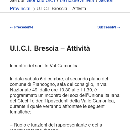
Sei qui:
Giornale UICI
>
Le nostre Attività
>
Sezioni
contenuto
contenuto
Provinciali
> U.I.C.I. Brescia – Attività
principale
secondario
Navigazione
←
Precedente
Successivi
→
articolo
U.I.C.I. Brescia – Attività
Incontro dei soci in Val Camonica
In data sabato 6 dicembre, al secondo piano del
comune di Piancogno, sala del consiglio, in via
Nazionale 49, dalle ore 10.30 alle 11.30, è
programmato un incontro dei soci dell’Unione Italiana
dei Ciechi e degli Ipovedenti della Valle Camonica,
durante il quale verranno affrontate le seguenti
tematiche:
– Ruolo e funzioni del rappresentante e della