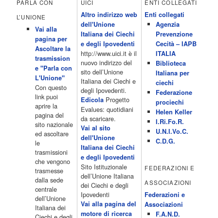
PARLA CON
UICI
ENTI COLLEGATI
Club 19.30 19.30 Human Guinea Pigs 20.00 Inbox 21.00 Code
Altro indirizzo web
Enti collegati
Monkeys 21.30 Sons of Butcher […]
L’UNIONE
dell'Unione
Agenzia
Acor3.it
Vai alla
4 Dicembre 2022
Italiana dei Ciechi
Prevenzione
programmiTv - ITALIA 1
pagina per
Programmi 06.35 Cartoni Animati 09.05 Telefilm:Starsky & Hutch
e degli Ipovedenti
Cecità – IAPB
Ascoltare la
10.10 Telefilm:Supercar 12.15 12.15 Secondo voi 12.25 Studio
http://www.uici.it è il
ITALIA
trasmission
Aperto 13.00 Studio Sport 13.40 Cartoni animati 14.30 I Simpson
nuovo indirizzo del
Biblioteca
e "Parla con
15.00 Telefilm:Paso adelante 15.55 15.55 Telefilm:Wildfire 16.50
sito dell’Unione
Italiana per
L'Unione"
Cartoni animati 18.30 Studio Aperto 19.05 Don Luca c'� 19.35
Italiana dei Ciechi e
ciechi
Con questo
19.35 Medici miei 20.05 Camera caf� 20.30 La ruota della
degli Ipovedenti.
Federazione
link puoi
fortuna 21.10 […]
Progetto
Edicola
prociechi
aprire la
Acor3.it
Evalues: quotidiani
Helen Keller
pagina del
4 Dicembre 2022
da scaricare.
programmiTv - LA 7
I.Ri.Fo.R.
sito nazionale
Programmi 06:00 - Tg La7/meteo/oroscopo/traffico06:55 - Movie
Vai al sito
U.N.I.Vo.C.
ed ascoltare
Flash07:00 - Omnibus ? Rassegna stampa07:30 - Tg La707:50 -
dell'Unione
C.D.G.
le
Omnibus09:50 - Coffee Break11:00 - L?aria che tira12:25 - I
Italiana dei Ciechi
trasmissioni
men� di Benedetta13:30 - Tg La714:00 - Tg La7 Cronache14:40 -
e degli Ipovedenti
che vengono
Telefilm: Le strade di San Francisco - Omicidio di primo grado -
Sito Istituzionale
FEDERAZIONI E
trasmesse
Una scuola di paura 16:30 […]
dell’Unione Italiana
dalla sede
ASSOCIAZIONI
Acor3.it
dei Ciechi e degli
centrale
4 Dicembre 2022
programmiTv - CANALE 5
Ipovedenti
Federazioni e
dell’Unione
Programmi 2/3 06.00 TG5/Traffico/Meteo/Borse e monete 08.00
Vai alla pagina del
Associazioni
Italiana dei
TG5 Mattina 08.40 Mattino Cinque(TG5-Ore 10) 11.00 Forum
motore di ricerca
F.A.N.D.
Ciechi e degli