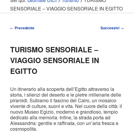
Sei qui:
Giornale UICI
>
Turismo
> TURISMO
contenuto
contenuto
SENSORIALE – VIAGGIO SENSORIALE IN EGITTO
principale
secondario
Navigazione
←
Precedente
Successivi
→
articolo
TURISMO SENSORIALE –
VIAGGIO SENSORIALE IN
EGITTO
Un itinerario alla scoperta dell’Egitto attraverso la
storia, i silenzi del deserto e le pietre millenarie delle
piramidi. Subiamo il fascino del Cairo, un mosaico
vivente di culture, suoni e vita. Nel cuore della città: il
nuovo Museo Egizio, moderno e grandioso, tempio
dedicato alla memoria. Infine, la strada porta ad
Alessandria: gentile e raffinata, con un’aria fresca e
cosmopolita.