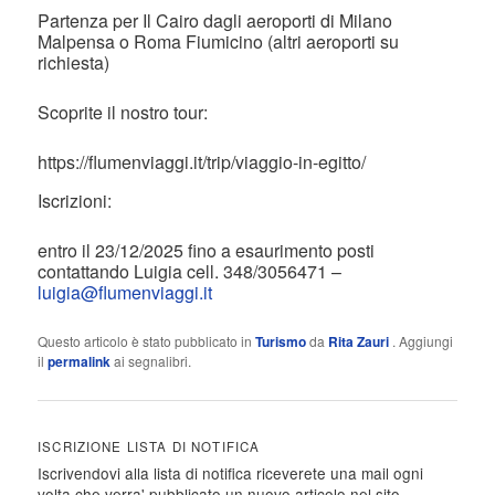
Partenza per Il Cairo dagli aeroporti di Milano
Malpensa o Roma Fiumicino (altri aeroporti su
richiesta)
Scoprite il nostro tour:
https://flumenviaggi.it/trip/viaggio-in-egitto/
Iscrizioni:
entro il 23/12/2025 fino a esaurimento posti
contattando Luigia cell. 348/3056471 –
luigia@flumenviaggi.it
Questo articolo è stato pubblicato in
Turismo
da
Rita Zauri
. Aggiungi
il
permalink
ai segnalibri.
ISCRIZIONE LISTA DI NOTIFICA
Iscrivendovi alla lista di notifica riceverete una mail ogni
volta che verra' pubblicato un nuovo articolo nel sito