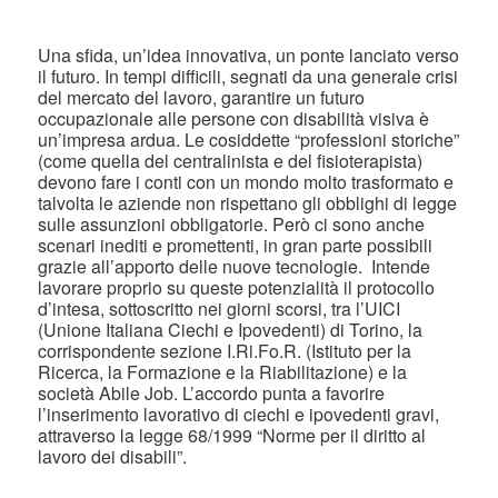
Una sfida, un’idea innovativa, un ponte lanciato verso
il futuro. In tempi difficili, segnati da una generale crisi
del mercato del lavoro, garantire un futuro
occupazionale alle persone con disabilità visiva è
un’impresa ardua. Le cosiddette “professioni storiche”
(come quella del centralinista e del fisioterapista)
devono fare i conti con un mondo molto trasformato e
talvolta le aziende non rispettano gli obblighi di legge
sulle assunzioni obbligatorie. Però ci sono anche
scenari inediti e promettenti, in gran parte possibili
grazie all’apporto delle nuove tecnologie. Intende
lavorare proprio su queste potenzialità il protocollo
d’intesa, sottoscritto nei giorni scorsi, tra l’UICI
(Unione Italiana Ciechi e Ipovedenti) di Torino, la
corrispondente sezione I.Ri.Fo.R. (Istituto per la
Ricerca, la Formazione e la Riabilitazione) e la
società Abile Job. L’accordo punta a favorire
l’inserimento lavorativo di ciechi e ipovedenti gravi,
attraverso la legge 68/1999 “Norme per il diritto al
lavoro dei disabili”.