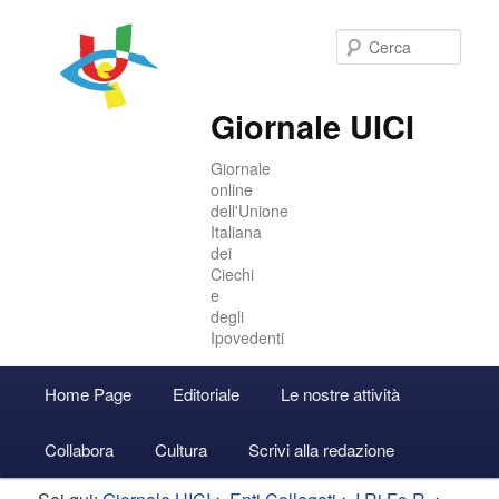
Cer
Giornale UICI
Giornale
online
dell'Unione
Italiana
dei
Ciechi
e
degli
Ipovedenti
Menu
Home Page
Editoriale
Le nostre attività
Vai
Vai
Accedi
principale
Collabora
Cultura
Scrivi alla redazione
al
al