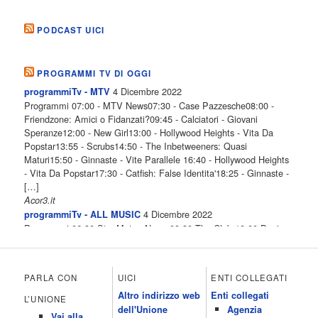
PODCAST UICI
PROGRAMMI TV DI OGGI
4 Dicembre 2022
programmiTv - MTV
Programmi 07:00 - MTV News07:30 - Case Pazzesche08:00 -
Friendzone: Amici o Fidanzati?09:45 - Calciatori - Giovani
Speranze12:00 - New Girl13:00 - Hollywood Heights - Vita Da
Popstar13:55 - Scrubs14:50 - The Inbetweeners: Quasi
Maturi15:50 - Ginnaste - Vite Parallele 16:40 - Hollywood Heights
- Vita Da Popstar17:30 - Catfish: False Identita'18:25 - Ginnaste -
[…]
Acor3.it
4 Dicembre 2022
programmiTv - ALL MUSIC
Programmi 06.30 Star.Meteo.News 09.30 The Club 10.00 Deejay
chiama Italia 12.00 Inbox 13.00 13.00 All News 13.05 Inbox 13.30
The Club 14.00 Community 15.00 All music loves you 16.00 16.00
All News 16.05 Rotazione musicale 19.00 All News 19.05 The
PARLA CON
UICI
ENTI COLLEGATI
Club 19.30 19.30 Human Guinea Pigs 20.00 Inbox 21.00 Code
Altro indirizzo web
Enti collegati
Monkeys 21.30 Sons of Butcher […]
L’UNIONE
dell'Unione
Agenzia
Acor3.it
Vai alla