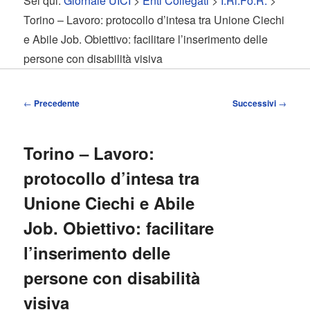
Sei qui:
Giornale UICI
>
Enti Collegati
>
I.Ri.Fo.R.
>
contenuto
contenuto
Torino – Lavoro: protocollo d’intesa tra Unione Ciechi
e Abile Job. Obiettivo: facilitare l’inserimento delle
principale
secondario
persone con disabilità visiva
Navigazione
←
Precedente
Successivi
→
articolo
Torino – Lavoro:
protocollo d’intesa tra
Unione Ciechi e Abile
Job. Obiettivo: facilitare
l’inserimento delle
persone con disabilità
visiva