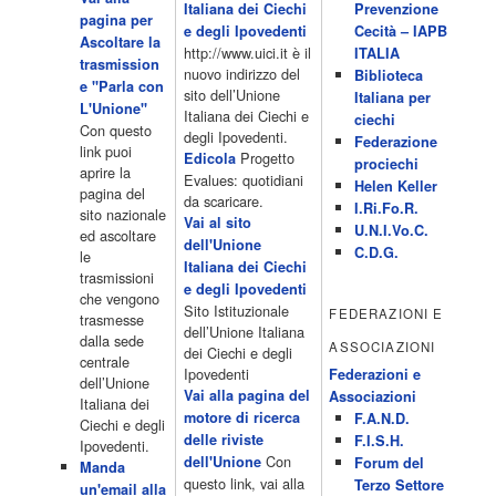
4 Dicembre 2022
Italiana dei Ciechi
Prevenzione
programmiTv - ITALIA 1
pagina per
Programmi 06.35 Cartoni Animati 09.05 Telefilm:Starsky & Hutch
e degli Ipovedenti
Cecità – IAPB
Ascoltare la
10.10 Telefilm:Supercar 12.15 12.15 Secondo voi 12.25 Studio
http://www.uici.it è il
ITALIA
trasmission
Aperto 13.00 Studio Sport 13.40 Cartoni animati 14.30 I Simpson
nuovo indirizzo del
Biblioteca
e "Parla con
15.00 Telefilm:Paso adelante 15.55 15.55 Telefilm:Wildfire 16.50
sito dell’Unione
Italiana per
L'Unione"
Cartoni animati 18.30 Studio Aperto 19.05 Don Luca c'� 19.35
Italiana dei Ciechi e
ciechi
Con questo
19.35 Medici miei 20.05 Camera caf� 20.30 La ruota della
degli Ipovedenti.
Federazione
link puoi
fortuna 21.10 […]
Progetto
Edicola
prociechi
aprire la
Acor3.it
Evalues: quotidiani
Helen Keller
pagina del
4 Dicembre 2022
da scaricare.
programmiTv - LA 7
I.Ri.Fo.R.
sito nazionale
Programmi 06:00 - Tg La7/meteo/oroscopo/traffico06:55 - Movie
Vai al sito
U.N.I.Vo.C.
ed ascoltare
Flash07:00 - Omnibus ? Rassegna stampa07:30 - Tg La707:50 -
dell'Unione
C.D.G.
le
Omnibus09:50 - Coffee Break11:00 - L?aria che tira12:25 - I
Italiana dei Ciechi
trasmissioni
men� di Benedetta13:30 - Tg La714:00 - Tg La7 Cronache14:40 -
e degli Ipovedenti
che vengono
Telefilm: Le strade di San Francisco - Omicidio di primo grado -
Sito Istituzionale
FEDERAZIONI E
trasmesse
Una scuola di paura 16:30 […]
dell’Unione Italiana
dalla sede
ASSOCIAZIONI
Acor3.it
dei Ciechi e degli
centrale
4 Dicembre 2022
programmiTv - CANALE 5
Ipovedenti
Federazioni e
dell’Unione
Programmi 2/3 06.00 TG5/Traffico/Meteo/Borse e monete 08.00
Vai alla pagina del
Associazioni
Italiana dei
TG5 Mattina 08.40 Mattino Cinque(TG5-Ore 10) 11.00 Forum
motore di ricerca
F.A.N.D.
Ciechi e degli
13.00 2/3 13.00 TG5 13.40 Beautiful 14.10 Centovetrine 14.45
delle riviste
F.I.S.H.
Ipovedenti.
Uomini e donne 16.15 2/3 16.15 Amici 16.55 Pomeriggio
Con
dell'Unione
Forum del
Manda
cinque(All'interno: TG5-5 minuti 17.55) 18.50 Chi vuol essere
questo link, vai alla
Terzo Settore
un'email alla