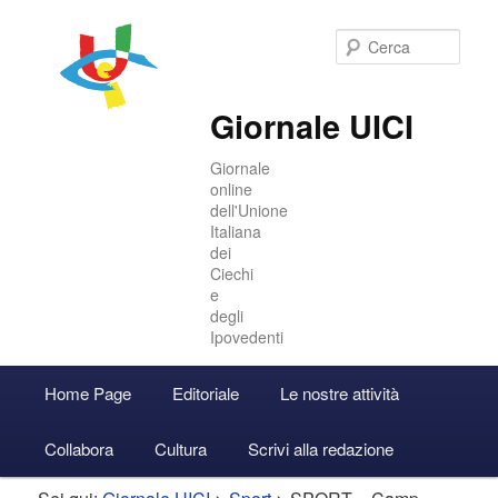
Cer
Giornale UICI
Giornale
online
dell'Unione
Italiana
dei
Ciechi
e
degli
Ipovedenti
Menu
Home Page
Editoriale
Le nostre attività
Vai
Vai
Accedi
principale
Collabora
Cultura
Scrivi alla redazione
al
al