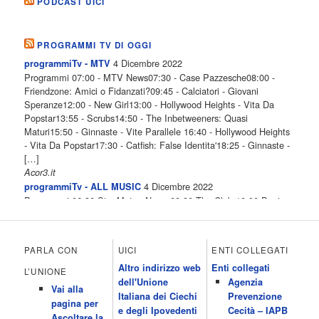
PODCAST UICI
PROGRAMMI TV DI OGGI
4 Dicembre 2022
programmiTv - MTV
Programmi 07:00 - MTV News07:30 - Case Pazzesche08:00 -
Friendzone: Amici o Fidanzati?09:45 - Calciatori - Giovani
Speranze12:00 - New Girl13:00 - Hollywood Heights - Vita Da
Popstar13:55 - Scrubs14:50 - The Inbetweeners: Quasi
Maturi15:50 - Ginnaste - Vite Parallele 16:40 - Hollywood Heights
- Vita Da Popstar17:30 - Catfish: False Identita'18:25 - Ginnaste -
[…]
Acor3.it
4 Dicembre 2022
programmiTv - ALL MUSIC
Programmi 06.30 Star.Meteo.News 09.30 The Club 10.00 Deejay
chiama Italia 12.00 Inbox 13.00 13.00 All News 13.05 Inbox 13.30
The Club 14.00 Community 15.00 All music loves you 16.00 16.00
All News 16.05 Rotazione musicale 19.00 All News 19.05 The
PARLA CON
UICI
ENTI COLLEGATI
Club 19.30 19.30 Human Guinea Pigs 20.00 Inbox 21.00 Code
Altro indirizzo web
Enti collegati
Monkeys 21.30 Sons of Butcher […]
L’UNIONE
dell'Unione
Agenzia
Acor3.it
Vai alla
4 Dicembre 2022
Italiana dei Ciechi
Prevenzione
programmiTv - ITALIA 1
pagina per
Programmi 06.35 Cartoni Animati 09.05 Telefilm:Starsky & Hutch
e degli Ipovedenti
Cecità – IAPB
Ascoltare la