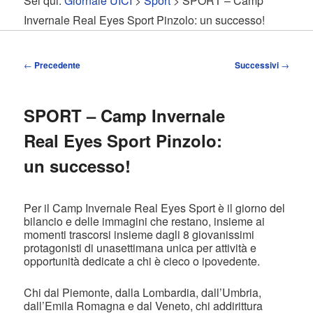
Sei qui:
Giornale UICI
>
Sport
> SPORT – Camp
contenuto
contenuto
Invernale Real Eyes Sport Pinzolo: un successo!
principale
secondario
Navigazione
←
Precedente
Successivi
→
articolo
SPORT – Camp Invernale
Real Eyes Sport Pinzolo:
un successo!
Per il Camp Invernale Real Eyes Sport è il giorno del
bilancio e delle immagini che restano, insieme ai
momenti trascorsi insieme dagli 8 giovanissimi
protagonisti di unasettimana unica per attività e
opportunità dedicate a chi è cieco o ipovedente.
Chi dal Piemonte, dalla Lombardia, dall’Umbria,
dall’Emila Romagna e dal Veneto, chi addirittura