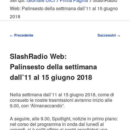
Sei qui:
Giornale UICI
>
Prima Pagina
> SlashRadio
contenuto
contenuto
Web: Palinsesto della settimana dall’11 al 15 giugno
2018
principale
secondario
Navigazione
←
Precedente
Successivi
→
articolo
SlashRadio Web:
Palinsesto della settimana
dall’11 al 15 giugno 2018
Nella settimana dall’11 al 15 giugno 2018, come di
consueto le nostre trasmissioni avranno inizio alle
9.00, con “Almanaccando”.
A seguire, alle 9.30, Spotlight, notizie in primo piano:
nel corso del programma in onda dal lunedì al
venerdì, si è soliti offrire ai nostri ascoltatori una