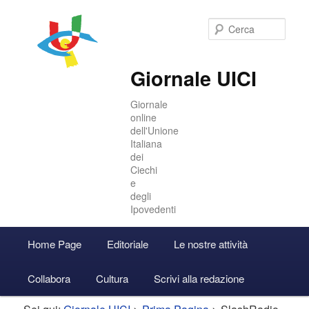
Cer
Giornale UICI
Giornale
online
dell'Unione
Italiana
dei
Ciechi
e
degli
Ipovedenti
Menu
Home Page
Editoriale
Le nostre attività
Vai
Vai
Accedi
principale
Collabora
Cultura
Scrivi alla redazione
al
al