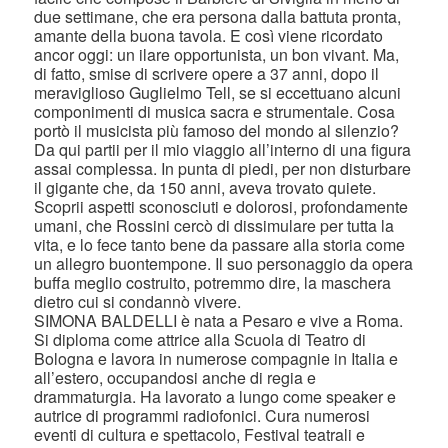
due settimane, che era persona dalla battuta pronta,
amante della buona tavola. E così viene ricordato
ancor oggi: un ilare opportunista, un bon vivant. Ma,
di fatto, smise di scrivere opere a 37 anni, dopo il
meraviglioso Guglielmo Tell, se si eccettuano alcuni
componimenti di musica sacra e strumentale. Cosa
portò il musicista più famoso del mondo al silenzio?
Da qui partii per il mio viaggio all’interno di una figura
assai complessa. In punta di piedi, per non disturbare
il gigante che, da 150 anni, aveva trovato quiete.
Scoprii aspetti sconosciuti e dolorosi, profondamente
umani, che Rossini cercò di dissimulare per tutta la
vita, e lo fece tanto bene da passare alla storia come
un allegro buontempone. Il suo personaggio da opera
buffa meglio costruito, potremmo dire, la maschera
dietro cui si condannò vivere.
SIMONA BALDELLI è nata a Pesaro e vive a Roma.
Si diploma come attrice alla Scuola di Teatro di
Bologna e lavora in numerose compagnie in Italia e
all’estero, occupandosi anche di regia e
drammaturgia. Ha lavorato a lungo come speaker e
autrice di programmi radiofonici. Cura numerosi
eventi di cultura e spettacolo, Festival teatrali e