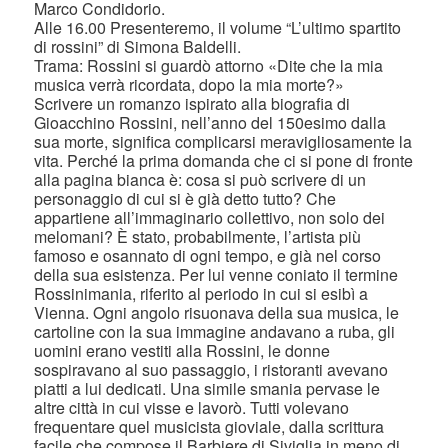
Marco Condidorio.
Alle 16.00 Presenteremo, il volume “L’ultimo spartito
di rossini” di Simona Baldelli.
Trama: Rossini si guardò attorno «Dite che la mia
musica verrà ricordata, dopo la mia morte?»
Scrivere un romanzo ispirato alla biografia di
Gioacchino Rossini, nell’anno del 150esimo dalla
sua morte, significa complicarsi meravigliosamente la
vita. Perché la prima domanda che ci si pone di fronte
alla pagina bianca è: cosa si può scrivere di un
personaggio di cui si è già detto tutto? Che
appartiene all’immaginario collettivo, non solo dei
melomani? È stato, probabilmente, l’artista più
famoso e osannato di ogni tempo, e già nel corso
della sua esistenza. Per lui venne coniato il termine
Rossinimania, riferito al periodo in cui si esibì a
Vienna. Ogni angolo risuonava della sua musica, le
cartoline con la sua immagine andavano a ruba, gli
uomini erano vestiti alla Rossini, le donne
sospiravano al suo passaggio, i ristoranti avevano
piatti a lui dedicati. Una simile smania pervase le
altre città in cui visse e lavorò. Tutti volevano
frequentare quel musicista gioviale, dalla scrittura
facile che compose il Barbiere di Siviglia in meno di