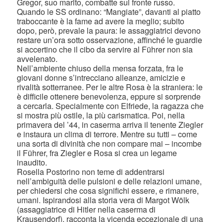
Gregor, suo marito, combatte sul fronte russo.
Quando le SS ordinano: “Mangiate”, davanti al piatto
traboccante è la fame ad avere la meglio; subito
dopo, però, prevale la paura: le assaggiatrici devono
restare un’ora sotto osservazione, affinché le guardie
si accertino che il cibo da servire al Führer non sia
avvelenato.
Nell’ambiente chiuso della mensa forzata, fra le
giovani donne s’intrecciano alleanze, amicizie e
rivalità sotterranee. Per le altre Rosa è la straniera: le
è difficile ottenere benevolenza, eppure si sorprende
a cercarla. Specialmente con Elfriede, la ragazza che
si mostra più ostile, la più carismatica. Poi, nella
primavera del ’44, in caserma arriva il tenente Ziegler
e instaura un clima di terrore. Mentre su tutti – come
una sorta di divinità che non compare mai – incombe
il Führer, fra Ziegler e Rosa si crea un legame
inaudito.
Rosella Postorino non teme di addentrarsi
nell’ambiguità delle pulsioni e delle relazioni umane,
per chiedersi che cosa significhi essere, e rimanere,
umani. Ispirandosi alla storia vera di Margot Wölk
(assaggiatrice di Hitler nella caserma di
Krausendorf), racconta la vicenda eccezionale di una