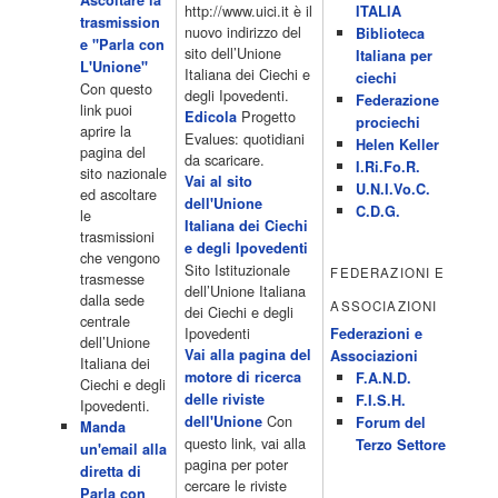
Ascoltare la
10.10 Telefilm:Supercar 12.15 12.15 Secondo voi 12.25 Studio
http://www.uici.it è il
ITALIA
trasmission
Aperto 13.00 Studio Sport 13.40 Cartoni animati 14.30 I Simpson
nuovo indirizzo del
Biblioteca
e "Parla con
15.00 Telefilm:Paso adelante 15.55 15.55 Telefilm:Wildfire 16.50
sito dell’Unione
Italiana per
L'Unione"
Cartoni animati 18.30 Studio Aperto 19.05 Don Luca c'� 19.35
Italiana dei Ciechi e
ciechi
Con questo
19.35 Medici miei 20.05 Camera caf� 20.30 La ruota della
degli Ipovedenti.
Federazione
link puoi
fortuna 21.10 […]
Progetto
Edicola
prociechi
aprire la
Acor3.it
Evalues: quotidiani
Helen Keller
pagina del
4 Dicembre 2022
da scaricare.
programmiTv - LA 7
I.Ri.Fo.R.
sito nazionale
Programmi 06:00 - Tg La7/meteo/oroscopo/traffico06:55 - Movie
Vai al sito
U.N.I.Vo.C.
ed ascoltare
Flash07:00 - Omnibus ? Rassegna stampa07:30 - Tg La707:50 -
dell'Unione
C.D.G.
le
Omnibus09:50 - Coffee Break11:00 - L?aria che tira12:25 - I
Italiana dei Ciechi
trasmissioni
men� di Benedetta13:30 - Tg La714:00 - Tg La7 Cronache14:40 -
e degli Ipovedenti
che vengono
Telefilm: Le strade di San Francisco - Omicidio di primo grado -
Sito Istituzionale
FEDERAZIONI E
trasmesse
Una scuola di paura 16:30 […]
dell’Unione Italiana
dalla sede
ASSOCIAZIONI
Acor3.it
dei Ciechi e degli
centrale
4 Dicembre 2022
programmiTv - CANALE 5
Ipovedenti
Federazioni e
dell’Unione
Programmi 2/3 06.00 TG5/Traffico/Meteo/Borse e monete 08.00
Vai alla pagina del
Associazioni
Italiana dei
TG5 Mattina 08.40 Mattino Cinque(TG5-Ore 10) 11.00 Forum
motore di ricerca
F.A.N.D.
Ciechi e degli
13.00 2/3 13.00 TG5 13.40 Beautiful 14.10 Centovetrine 14.45
delle riviste
F.I.S.H.
Ipovedenti.
Uomini e donne 16.15 2/3 16.15 Amici 16.55 Pomeriggio
Con
dell'Unione
Forum del
Manda
cinque(All'interno: TG5-5 minuti 17.55) 18.50 Chi vuol essere
questo link, vai alla
Terzo Settore
un'email alla
milionario 20.00 2/3 20.00 TG5 20.30 Striscia la notizia 21.10
pagina per poter
diretta di
Telefilm:Amiche mie 23.30 2/3 […]
cercare le riviste
Parla con