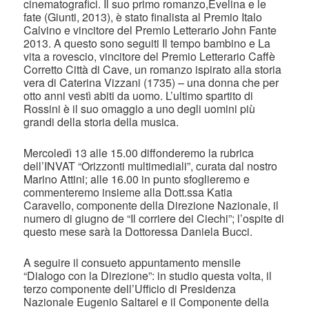
cinematografici. Il suo primo romanzo,Evelina e le
fate (Giunti, 2013), è stato finalista al Premio Italo
Calvino e vincitore del Premio Letterario John Fante
2013. A questo sono seguiti Il tempo bambino e La
vita a rovescio, vincitore del Premio Letterario Caffè
Corretto Città di Cave, un romanzo ispirato alla storia
vera di Caterina Vizzani (1735) – una donna che per
otto anni vestì abiti da uomo. L’ultimo spartito di
Rossini è il suo omaggio a uno degli uomini più
grandi della storia della musica.
Mercoledì 13 alle 15.00 diffonderemo la rubrica
dell’INVAT “Orizzonti multimediali”, curata dal nostro
Marino Attini; alle 16.00 in punto sfoglieremo e
commenteremo insieme alla Dott.ssa Katia
Caravello, componente della Direzione Nazionale, il
numero di giugno de “Il corriere dei Ciechi”; l’ospite di
questo mese sarà la Dottoressa Daniela Bucci.
A seguire il consueto appuntamento mensile
“Dialogo con la Direzione”: in studio questa volta, il
terzo componente dell’Ufficio di Presidenza
Nazionale Eugenio Saltarel e il Componente della