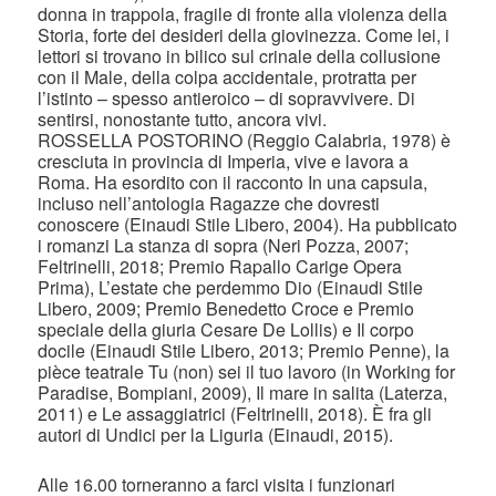
donna in trappola, fragile di fronte alla violenza della
Storia, forte dei desideri della giovinezza. Come lei, i
lettori si trovano in bilico sul crinale della collusione
con il Male, della colpa accidentale, protratta per
l’istinto – spesso antieroico – di sopravvivere. Di
sentirsi, nonostante tutto, ancora vivi.
ROSSELLA POSTORINO (Reggio Calabria, 1978) è
cresciuta in provincia di Imperia, vive e lavora a
Roma. Ha esordito con il racconto In una capsula,
incluso nell’antologia Ragazze che dovresti
conoscere (Einaudi Stile Libero, 2004). Ha pubblicato
i romanzi La stanza di sopra (Neri Pozza, 2007;
Feltrinelli, 2018; Premio Rapallo Carige Opera
Prima), L’estate che perdemmo Dio (Einaudi Stile
Libero, 2009; Premio Benedetto Croce e Premio
speciale della giuria Cesare De Lollis) e Il corpo
docile (Einaudi Stile Libero, 2013; Premio Penne), la
pièce teatrale Tu (non) sei il tuo lavoro (in Working for
Paradise, Bompiani, 2009), Il mare in salita (Laterza,
2011) e Le assaggiatrici (Feltrinelli, 2018). È fra gli
autori di Undici per la Liguria (Einaudi, 2015).
Alle 16.00 torneranno a farci visita i funzionari