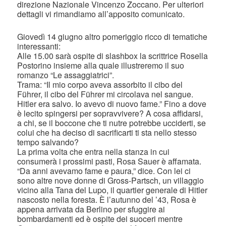
direzione Nazionale Vincenzo Zoccano. Per ulteriori
dettagli vi rimandiamo all’apposito comunicato.
Giovedì 14 giugno altro pomeriggio ricco di tematiche
interessanti:
Alle 15.00 sarà ospite di slashbox la scrittrice Rosella
Postorino insieme alla quale illustreremo il suo
romanzo “Le assaggiatrici”.
Trama: “Il mio corpo aveva assorbito il cibo del
Führer, il cibo del Führer mi circolava nel sangue.
Hitler era salvo. Io avevo di nuovo fame.” Fino a dove
è lecito spingersi per sopravvivere? A cosa affidarsi,
a chi, se il boccone che ti nutre potrebbe ucciderti, se
colui che ha deciso di sacrificarti ti sta nello stesso
tempo salvando?
La prima volta che entra nella stanza in cui
consumerà i prossimi pasti, Rosa Sauer è affamata.
“Da anni avevamo fame e paura,” dice. Con lei ci
sono altre nove donne di Gross-Partsch, un villaggio
vicino alla Tana del Lupo, il quartier generale di Hitler
nascosto nella foresta. È l’autunno del ’43, Rosa è
appena arrivata da Berlino per sfuggire ai
bombardamenti ed è ospite dei suoceri mentre