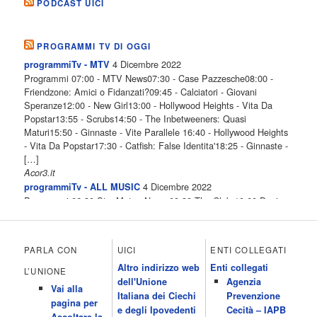
PODCAST UICI
PROGRAMMI TV DI OGGI
4 Dicembre 2022
programmiTv - MTV
Programmi 07:00 - MTV News07:30 - Case Pazzesche08:00 -
Friendzone: Amici o Fidanzati?09:45 - Calciatori - Giovani
Speranze12:00 - New Girl13:00 - Hollywood Heights - Vita Da
Popstar13:55 - Scrubs14:50 - The Inbetweeners: Quasi
Maturi15:50 - Ginnaste - Vite Parallele 16:40 - Hollywood Heights
- Vita Da Popstar17:30 - Catfish: False Identita'18:25 - Ginnaste -
[…]
Acor3.it
4 Dicembre 2022
programmiTv - ALL MUSIC
Programmi 06.30 Star.Meteo.News 09.30 The Club 10.00 Deejay
chiama Italia 12.00 Inbox 13.00 13.00 All News 13.05 Inbox 13.30
The Club 14.00 Community 15.00 All music loves you 16.00 16.00
All News 16.05 Rotazione musicale 19.00 All News 19.05 The
PARLA CON
UICI
ENTI COLLEGATI
Club 19.30 19.30 Human Guinea Pigs 20.00 Inbox 21.00 Code
Altro indirizzo web
Enti collegati
Monkeys 21.30 Sons of Butcher […]
L’UNIONE
dell'Unione
Agenzia
Acor3.it
Vai alla
4 Dicembre 2022
Italiana dei Ciechi
Prevenzione
programmiTv - ITALIA 1
pagina per
Programmi 06.35 Cartoni Animati 09.05 Telefilm:Starsky & Hutch
e degli Ipovedenti
Cecità – IAPB