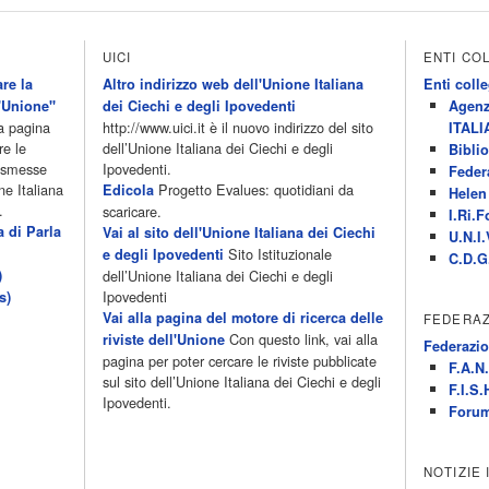
UICI
ENTI CO
re la
Altro indirizzo web dell'Unione Italiana
Enti colle
'Unione"
dei Ciechi e degli Ipovedenti
Agenz
la pagina
http://www.uici.it è il nuovo indirizzo del sito
ITALI
re le
dell’Unione Italiana dei Ciechi e degli
Biblio
rasmesse
Ipovedenti.
Feder
ne Italiana
Progetto Evalues: quotidiani da
Edicola
Helen 
.
scaricare.
I.Ri.F
a di Parla
Vai al sito dell'Unione Italiana dei Ciechi
U.N.I.
Sito Istituzionale
e degli Ipovedenti
C.D.G
)
dell’Unione Italiana dei Ciechi e degli
Ipovedenti
s)
Vai alla pagina del motore di ricerca delle
FEDERAZ
Con questo link, vai alla
riviste dell'Unione
Federazio
pagina per poter cercare le riviste pubblicate
F.A.N.
sul sito dell’Unione Italiana dei Ciechi e degli
F.I.S.
Ipovedenti.
Forum
NOTIZIE