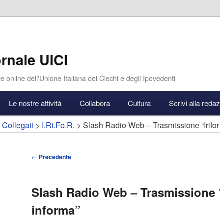
rnale UICI
e online dell'Unione Italiana dei Ciechi e degli Ipovedenti
Le nostre attività
Collabora
Cultura
Scrivi alla reda
 Collegati
>
I.Ri.Fo.R.
> Slash Radio Web – Trasmissione “Irifor
Navigazione
←
Precedente
articolo
Slash Radio Web – Trasmissione “
informa”