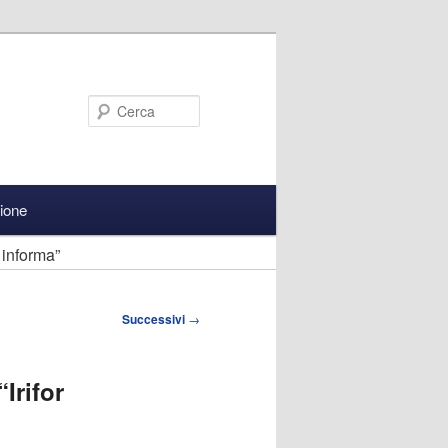
Cerca
zione
 informa”
Successivi
→
Irifor