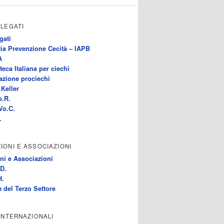
LLEGATI
gati
ia Prevenzione Cecità – IAPB
A
teca Italiana per ciechi
azione prociechi
Keller
o.R.
Vo.C.
.
IONI E ASSOCIAZIONI
ni e Associazioni
D.
H.
 del Terzo Settore
 INTERNAZIONALI