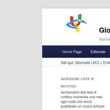
Gio
Giornal
Menu
Home Page
Editoriale
Vai
Vai
Accedi
principale
Sei qui:
Giornale UICI
>
Enti
al
al
contenuto
contenuto
ISCRIZIONE LISTA DI
NOTIFICA
principale
secondario
Iscrivendovi alla lista di
notifica riceverete una mail
ogni volta che verra'
pubblicato un nuovo articolo