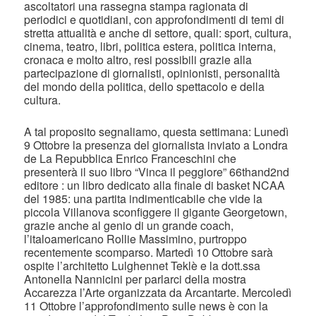
ascoltatori una rassegna stampa ragionata di
periodici e quotidiani, con approfondimenti di temi di
stretta attualità e anche di settore, quali: sport, cultura,
cinema, teatro, libri, politica estera, politica interna,
cronaca e molto altro, resi possibili grazie alla
partecipazione di giornalisti, opinionisti, personalità
del mondo della politica, dello spettacolo e della
cultura.
A tal proposito segnaliamo, questa settimana: Lunedì
9 Ottobre la presenza del giornalista inviato a Londra
de La Repubblica Enrico Franceschini che
presenterà il suo libro “Vinca il peggiore” 66thand2nd
editore : un libro dedicato alla finale di basket NCAA
del 1985: una partita indimenticabile che vide la
piccola Villanova sconfiggere il gigante Georgetown,
grazie anche al genio di un grande coach,
l’italoamericano Rollie Massimino, purtroppo
recentemente scomparso. Martedì 10 Ottobre sarà
ospite l’architetto Lulghennet Teklè e la dott.ssa
Antonella Nannicini per parlarci della mostra
Accarezza l’Arte organizzata da Arcantarte. Mercoledì
11 Ottobre l’approfondimento sulle news è con la