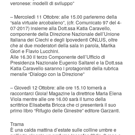
veronese: modelli di sviluppo”
– Mercoledì 11 Ottobre: alle 15.00 parleremo della
“sala virtuale arcobaleno”, (cfr. Comunicato 97 del 4-
07-2017) insieme alla Dott.ssa Katia Caravello,
componente della Direzione Nazionale dell’Unione
Italiana dei Ciechi e degli Ipovedenti ONLUS, oltre
che ai due moderatori della sala in parola, Marika
Giori e Flavio Lucchini.
Alle 16.30 il terzo Componente dell’Ufficio di
Presidenza Nazionale Eugenio Saltarel e la Dott.ssa
Katia Caravello saranno i protagonisti della rubrica
mensile “Dialogo con la Direzione”
– Giovedì 12 Ottobre: alle ore 15.10 tornerà a
raccontarci Gioia! Magazine la direttrice Maria Elena
Viola mentre alle ore 16.00 sarà il turno della
scrittrice Elisabetta Bricca che ci presenterà il suo
primo libro “Rifugio delle Ginestre” editore Garzanti.
Trama
È una calda mattina d’estate sulle colline umbre e