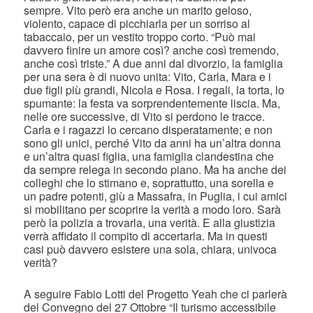
sempre. Vito però era anche un marito geloso,
violento, capace di picchiarla per un sorriso al
tabaccaio, per un vestito troppo corto. “Può mai
davvero finire un amore così? anche così tremendo,
anche così triste.” A due anni dal divorzio, la famiglia
per una sera è di nuovo unita: Vito, Carla, Mara e i
due figli più grandi, Nicola e Rosa. I regali, la torta, lo
spumante: la festa va sorprendentemente liscia. Ma,
nelle ore successive, di Vito si perdono le tracce.
Carla e i ragazzi lo cercano disperatamente; e non
sono gli unici, perché Vito da anni ha un’altra donna
e un’altra quasi figlia, una famiglia clandestina che
da sempre relega in secondo piano. Ma ha anche dei
colleghi che lo stimano e, soprattutto, una sorella e
un padre potenti, giù a Massafra, in Puglia, i cui amici
si mobilitano per scoprire la verità a modo loro. Sarà
però la polizia a trovarla, una verità. E alla giustizia
verrà affidato il compito di accertarla. Ma in questi
casi può davvero esistere una sola, chiara, univoca
verità?
A seguire Fabio Lotti del Progetto Yeah che ci parlerà
del Convegno del 27 Ottobre “Il turismo accessibile