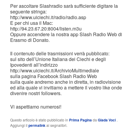
Per ascoltare Slashradio sarà sufficiente digitare la
seguente stringa:
http://www.uiciechi.it/radio/radio.asp
E per chi usa il Mac:
http://94.23.67.20:8004/listen.m3u
Oppure accendere la nostra app Slash Radio Web di
Erasmo di Donato.
Il contenuto delle trasmissioni verrà pubblicato:
sul sito dell’Unione Italiana dei Ciechi e degli
Ipovedenti all’indirizzo
http://www.uiciechi.it/ArchivioMultimediale
sulla pagina Facebook Slash Radio Web
sulla quale andremo anche in diretta, in radiovisione
ed alla quale vi invitiamo a mettere il vostro like onde
divenire nostri followers.
Vi aspettiamo numerosi!
Questo articolo è stato pubblicato in
Prima Pagina
da
Giada Voci
.
Aggiungi il
permalink
ai segnalibri.