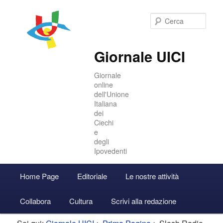
Cer
Giornale UICI
Giornale
online
dell'Unione
Italiana
dei
Ciechi
e
degli
Ipovedenti
Menu
Home Page
Editoriale
Le nostre attività
Vai
Vai
Accedi
principale
Collabora
Cultura
Scrivi alla redazione
al
al