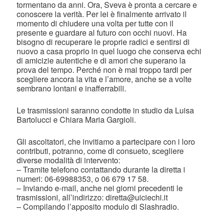
tormentano da anni. Ora, Sveva è pronta a cercare e
conoscere la verità. Per lei è finalmente arrivato il
momento di chiudere una volta per tutte con il
presente e guardare al futuro con occhi nuovi. Ha
bisogno di recuperare le proprie radici e sentirsi di
nuovo a casa proprio in quel luogo che conserva echi
di amicizie autentiche e di amori che superano la
prova del tempo. Perché non è mai troppo tardi per
scegliere ancora la vita e l’amore, anche se a volte
sembrano lontani e inafferrabili.
Le trasmissioni saranno condotte in studio da Luisa
Bartolucci e Chiara Maria Gargioli.
Gli ascoltatori, che invitiamo a partecipare con i loro
contributi, potranno, come di consueto, scegliere
diverse modalità di intervento:
– Tramite telefono contattando durante la diretta i
numeri: 06-69988353, o 06 679 17 58.
– Inviando e-mail, anche nei giorni precedenti le
trasmissioni, all’indirizzo: diretta@uiciechi.it
– Compilando l’apposito modulo di Slashradio.