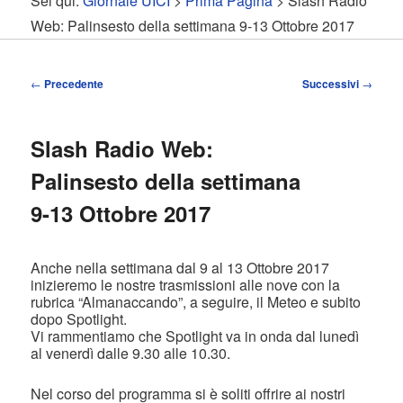
Sei qui:
Giornale UICI
>
Prima Pagina
> Slash Radio
contenuto
contenuto
Web: Palinsesto della settimana 9-13 Ottobre 2017
principale
secondario
Navigazione
←
Precedente
Successivi
→
articolo
Slash Radio Web:
Palinsesto della settimana
9-13 Ottobre 2017
Anche nella settimana dal 9 al 13 Ottobre 2017
inizieremo le nostre trasmissioni alle nove con la
rubrica “Almanaccando”, a seguire, il Meteo e subito
dopo Spotlight.
Vi rammentiamo che Spotlight va in onda dal lunedì
al venerdì dalle 9.30 alle 10.30.
Nel corso del programma si è soliti offrire ai nostri