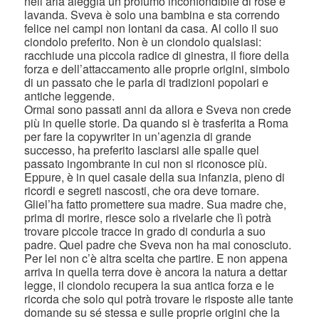
nell’aria aleggia un profumo inconfondibile di rose e
lavanda. Sveva è solo una bambina e sta correndo
felice nei campi non lontani da casa. Al collo il suo
ciondolo preferito. Non è un ciondolo qualsiasi:
racchiude una piccola radice di ginestra, il fiore della
forza e dell’attaccamento alle proprie origini, simbolo
di un passato che le parla di tradizioni popolari e
antiche leggende.
Ormai sono passati anni da allora e Sveva non crede
più in quelle storie. Da quando si è trasferita a Roma
per fare la copywriter in un’agenzia di grande
successo, ha preferito lasciarsi alle spalle quel
passato ingombrante in cui non si riconosce più.
Eppure, è in quel casale della sua infanzia, pieno di
ricordi e segreti nascosti, che ora deve tornare.
Gliel’ha fatto promettere sua madre. Sua madre che,
prima di morire, riesce solo a rivelarle che lì potrà
trovare piccole tracce in grado di condurla a suo
padre. Quel padre che Sveva non ha mai conosciuto.
Per lei non c’è altra scelta che partire. E non appena
arriva in quella terra dove è ancora la natura a dettar
legge, il ciondolo recupera la sua antica forza e le
ricorda che solo qui potrà trovare le risposte alle tante
domande su sé stessa e sulle proprie origini che la