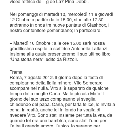
vicedirettrice del Tg de La7 Pina Debbi.
Nei pomeriggi di martedì 10, mercoledì 11 e giovedì
12 Ottobre a partire dalle 15.00, sino alle 17.30
andranno in onda tre nuove puntate di Slashbox, il
nostro contenitore pomeridiano; in particolare:
– Martedì 10 Ottobre : alle ore 15.00 sarà nostra
graditissima ospite la scrittrice Antonella Lattanzi,
insieme alla quale presenteremo il suo ultimo libro
“Una storia nera”, edito da Rizzoli.
Trama
Roma, 7 agosto 2012. Il giorno dopo la festa di
compleanno della figlia minore, Vito Semeraro
scompare nel nulla. Vito si è separato da qualche
tempo dalla moglie Carla. Ma la piccola Mara il
giorno del suo terzo compleanno si sveglia
chiedendo del papà. Carla, per farla felice, lo invita a
cena. In realtà, anche lei in fondo ha voglia di
rivedere Vito. Sono stati insieme per tutta la vita, da
quando lei era una bambina, sono stati l’uno per
l’altra il grande amore, l’unico, lo saranno per