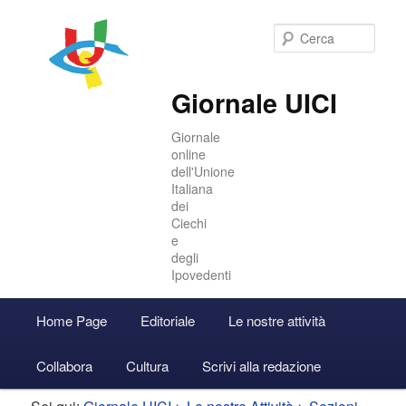
Cer
Giornale UICI
Giornale
online
dell'Unione
Italiana
dei
Ciechi
e
degli
Ipovedenti
Menu
Home Page
Editoriale
Le nostre attività
Vai
Vai
Accedi
principale
Collabora
Cultura
Scrivi alla redazione
al
al