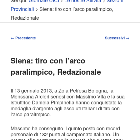
Sei qui:
Giornale UICI
>
Le nostre Attività
>
Sezioni
contenuto
contenuto
Provinciali
> Siena: tiro con l’arco paralimpico,
Redazionale
principale
secondario
Navigazione
←
Precedente
Successivi
→
articolo
Siena: tiro con l’arco
paralimpico, Redazionale
Il 13 gennaio 2013, a Zola Petrosa Bologna, la
Menssana Arcieri senesi con Massimo Vita e la sua
istruttrice Daniela Pimpinella hanno conquistato la
medaglia d'argento agli assoluti italiani di tiro con
l'arco paralimpico.
Massimo ha conseguito il quinto posto con record
personale di 182 punti al campionato italiano. Un