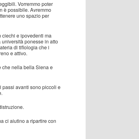
lleggibili. Vorremmo poter
n è possibile. Avremmo
ottenere uno spazio per
n ciechi e ipovedenti ma
 università ponesse in atto
teria di tiflologia che i
reno e attivo.
 che nella bella Siena e
i passi avanti sono piccoli e
e.
distruzione.
 ci aiutino a ripartire con