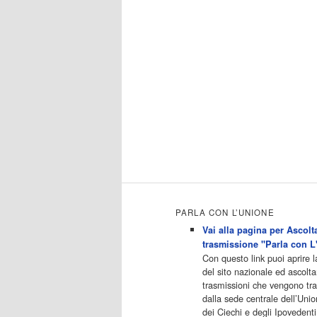
4
programmiTv - ITALIA 1
Dicembre 2022
Programmi 06.35 Cartoni
Animati 09.05 Telefilm:Starsky &
Hutch 10.10 Telefilm:Supercar
12.15 12.15 Secondo voi 12.25
Studio Aperto 13.00 Studio
Sport 13.40 Cartoni animati
14.30 I Simpson 15.00
Telefilm:Paso adelante 15.55
15.55 Telefilm:Wildfire 16.50
Cartoni animati 18.30 Studio
Aperto 19.05 Don Luca c'�
19.35 19.35 Medici miei 20.05
Camera caf� 20.30 La ruota
della fortuna 21.10 […]
PARLA CON L’UNIONE
Acor3.it
Vai alla pagina per Ascolta
4
programmiTv - LA 7
trasmissione "Parla con L
Dicembre 2022
Con questo link puoi aprire 
Programmi 06:00 - Tg
del sito nazionale ed ascolta
La7/meteo/oroscopo/traffico06:5
trasmissioni che vengono t
5 - Movie Flash07:00 - Omnibus
dalla sede centrale dell’Unio
? Rassegna stampa07:30 - Tg
dei Ciechi e degli Ipovedenti
La707:50 - Omnibus09:50 -