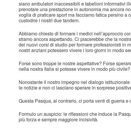
siano ambulatori inaccessibili e tabelloni informativi i
prenotare una prestazione in autonomia ma ancora no
voglia di praticare sport ma facciamo fatica persino a 
custodire i nostri due tandem.
Abbiamo chiesto di formare i medici nell’approccio co
stiamo ancora aspettando. Ci piacerebbe che la nostra
dei nuovi corsi di studio per formare professionisti in ma
nostri anziani potessero vivere i loro giorni in modo se
Forse sono troppe le nostre aspettative? Forse sperare
nella nostra Italia si potesse vivere in modo più civile?
Nonostante il nostro impegno nel dialogo istituzionale 
le notizie e non ci lasciano sperare in sorprese positiv
Questa Pasqua, al contrario, ci porta venti di guerra e 
Formulo un auspicio: le riflessioni che induce la Pasqua
più forza e sempre maggiore incisività.