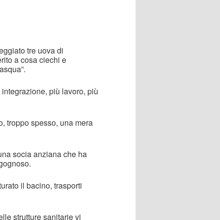
teggiato tre uova di
rito a cosa ciechi e
Pasqua”.
 integrazione, più lavoro, più
o, troppo spesso, una mera
 una socia anziana che ha
ergognoso.
urato il bacino, trasporti
le strutture sanitarie vi