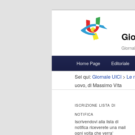
Gio
Giornal
Menu
Home Page
Editoriale
Vai
Vai
Accedi
principale
Sei qui:
Giornale UICI
>
Le n
al
al
uovo, di Massimo Vita
contenuto
contenuto
ISCRIZIONE LISTA DI
principale
secondario
NOTIFICA
Iscrivendovi alla lista di
notifica riceverete una mail
ogni volta che verra'