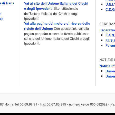
a di Parla
Vai al sito dell'Unione Italiana dei Ciechi
U.N.I.
Sito Istituzionale
e degli Ipovedenti
C.D.G
)
dell’Unione Italiana dei Ciechi e degli
Ipovedenti
s)
Vai alla pagina del motore di ricerca delle
FEDERAZ
Con questo link, vai alla
riviste dell'Unione
Federazio
pagina per poter cercare le riviste pubblicate
F.A.N.
sul sito dell’Unione Italiana dei Ciechi e degli
F.I.S.
Ipovedenti.
Forum
NOTIZIE
Notizie In
Union
Union
187 Roma Tel 06.69.98.81 - Fax 06.67.86.815 - numero verde 800 682682 - Pa