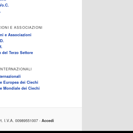
Vo.C.
.
IONI E ASSOCIAZIONI
ni e Associazioni
D.
H.
 del Terzo Settore
 INTERNAZIONALI
ternazionali
e Europea dei Ciechi
e Mondiale dei Ciechi
rt. I.V.A. 00989551007 -
Accedi