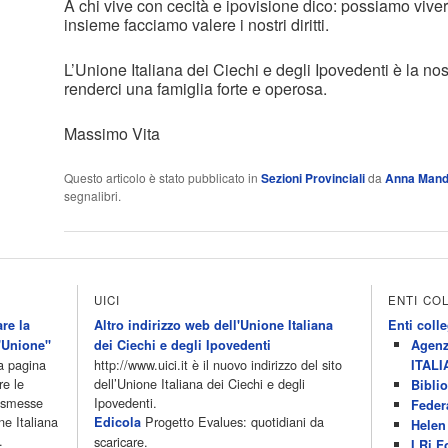
A chi vive con cecità e ipovisione dico: possiamo viver
insieme facciamo valere i nostri diritti.
L’Unione Italiana dei Ciechi e degli Ipovedenti è la nos
renderci una famiglia forte e operosa.
Massimo Vita
Questo articolo è stato pubblicato in
Sezioni Provinciali
da
Anna Mand
segnalibri.
UICI
ENTI CO
re la
Altro indirizzo web dell'Unione Italiana
Enti colle
'Unione"
dei Ciechi e degli Ipovedenti
Agenz
la pagina
http://www.uici.it è il nuovo indirizzo del sito
ITALI
re le
dell’Unione Italiana dei Ciechi e degli
Biblio
rasmesse
Ipovedenti.
Feder
ne Italiana
Progetto Evalues: quotidiani da
Edicola
Helen 
.
scaricare.
I.Ri.F