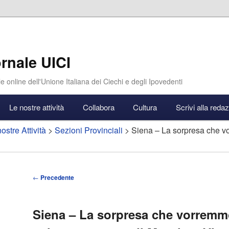
rnale UICI
e online dell'Unione Italiana dei Ciechi e degli Ipovedenti
Le nostre attività
Collabora
Cultura
Scrivi alla reda
ostre Attività
>
Sezioni Provinciali
> Siena – La sorpresa che vo
Navigazione
←
Precedente
articolo
Siena – La sorpresa che vorremm