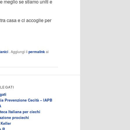
e meglio se stiamo uniti e
tra casa e ci accoglie per
anici
. Aggiungi il
permalink
ai
LLEGATI
gati
ia Prevenzione Cecità – IAPB
A
teca Italiana per ciechi
azione prociechi
Keller
o.R.